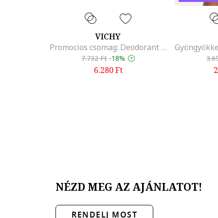
VICHY
Promocios csomag: Deodorant roll-on izzadasgatlo 50 ml - 87854
7.732
Ft
-
18%
3.6
6.280
Ft
2
NÉZD MEG AZ AJÁNLATOT!
RENDELJ MOST