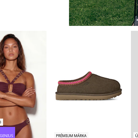
Ó
GENIUS
PRÉMIUM MÁRKA
Ú