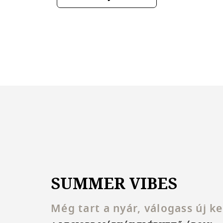
SUMMER VIBES
Még tart a nyár, válogass új k