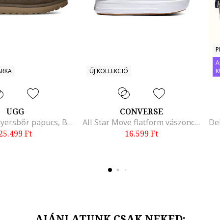
P
A
ÁRKA
ÚJ KOLLEKCIÓ
K
UGG
CONVERSE
Tasman II nyersbőr papucs, Barna/Rózsaszín
All Star Move flatform vászoncipő, Fehér
25.499
Ft
16.599
Ft
AJÁNLATUNK CSAK NEKED: