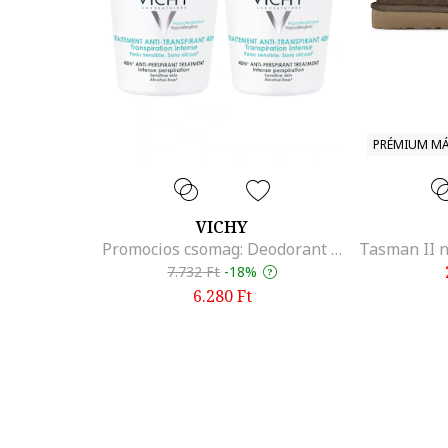
PRÉMIUM M
VICHY
Promocios csomag: Deodorant roll-on izzadasgatlo 50 ml - 87854
7.732
Ft
-
18%
6.280
Ft