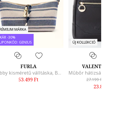
RÉMIUM MÁRKA
KÁR -30%
UPONKÓD: GENIUS
ÚJ KOLLEKCIÓ
FURLA
VALENTINO BAGS
Debby kisméretű válltáska, Bézs/Kék
53.499
Ft
27.199
Ft
-
12%
23.899
Ft