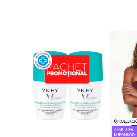
ÚJ KOLLEKCI
AKÁR -30%
KUPONKÓD: 