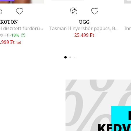
KOTON
UGG
Gyöngyökkel díszített fürdőruhafelső kivágással, Bordó
Tasman II nyersbőr papucs, Barna/Rózsaszín
25.499
Ft
99
Ft
-
18%
.999
Ft
-tól