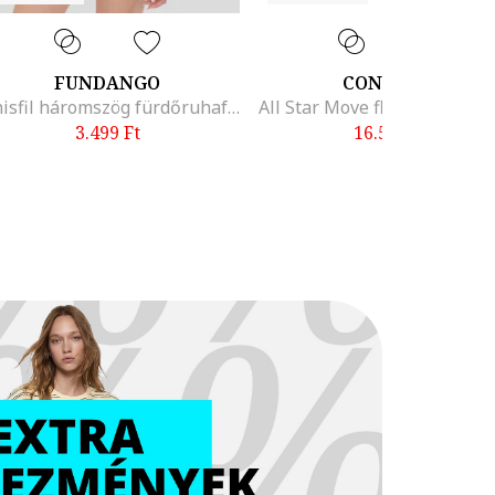
FUNDANGO
CONVERSE
Innisfil háromszög fürdőruhafelső kivehető párnázással, Fekete/Jégkék/Púderrózsaszín
3.499
Ft
16.599
Ft