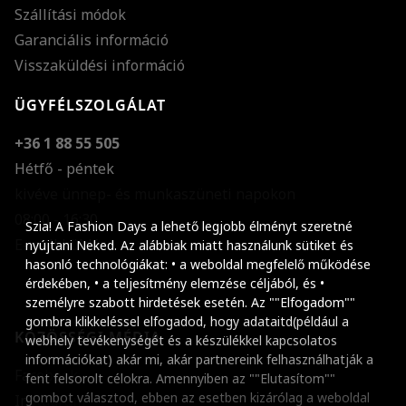
Szállítási módok
Garanciális információ
Visszaküldési információ
ÜGYFÉLSZOLGÁLAT
+36 1 88 55 505
Hétfő - péntek
kivéve ünnep- és munkaszüneti napokon
Szöveg méretének n
08:00 - 16:30
Szia! A Fashion Days a lehető legjobb élményt szeretné
E-mail küldése
Szöveg méretének c
nyújtani Neked. Az alábbiak miatt használunk sütiket és
hasonló technológiákat: • a weboldal megfelelő működése
Szóköz növelése
érdekében, • a teljesítmény elemzése céljából, és •
személyre szabott hirdetések esetén. Az ""Elfogadom""
Szóköz csökkentése
gombra klikkeléssel elfogadod, hogy adataitd(például a
KÖZÖSSÉGI MÉDIA
webhely tevékenységét és a készülékkel kapcsolatos
Sortávolság növelés
információkat) akár mi, akár partnereink felhasználhatják a
Facebook
fent felsorolt célokra. Amennyiben az ""Elutasítom""
Sortávolság csökken
gombot választod, ebben az esetben kizárólag a weboldal
Instagram