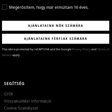
Megerősítem, hogy már elmúltam 16 éves.
AJÁNLATAINK NŐK SZÁMÁRA
AJÁNLATAINK FÉRFIAK SZÁMÁRA
This site is protected by reCAPTCHA and the Google
Privacy Policy
and
Terms of
Service
apply.
GRATULÁLUNK!
Sikeresen feliratkoztál hírlevelünkre a(z)
%email%
címmel.
Alig várjuk, hogy elküldhessük neked márkáink legújabb kollekcióit,
SEGÍTSÉG
különleges ajánlatainkat és stílustippjeinket!
GYIK
Visszaküldési információ
Cookie Szabályzat