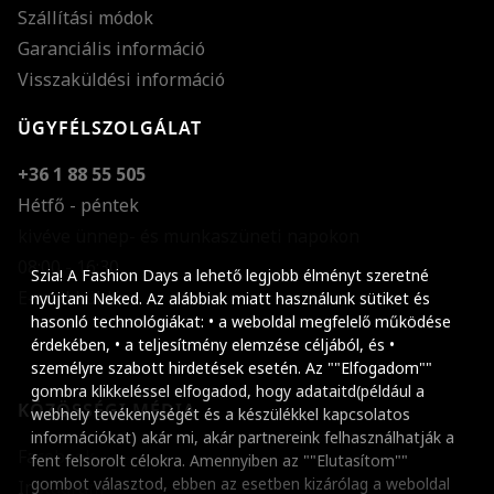
Szállítási módok
Garanciális információ
Visszaküldési információ
ÜGYFÉLSZOLGÁLAT
+36 1 88 55 505
Hétfő - péntek
kivéve ünnep- és munkaszüneti napokon
Szöveg méretének n
08:00 - 16:30
Szia! A Fashion Days a lehető legjobb élményt szeretné
E-mail küldése
Szöveg méretének c
nyújtani Neked. Az alábbiak miatt használunk sütiket és
hasonló technológiákat: • a weboldal megfelelő működése
Szóköz növelése
érdekében, • a teljesítmény elemzése céljából, és •
személyre szabott hirdetések esetén. Az ""Elfogadom""
Szóköz csökkentése
gombra klikkeléssel elfogadod, hogy adataitd(például a
KÖZÖSSÉGI MÉDIA
webhely tevékenységét és a készülékkel kapcsolatos
Sortávolság növelés
információkat) akár mi, akár partnereink felhasználhatják a
Facebook
fent felsorolt célokra. Amennyiben az ""Elutasítom""
Sortávolság csökken
gombot választod, ebben az esetben kizárólag a weboldal
Instagram