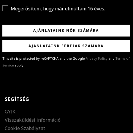
Megerősítem, hogy már elmúltam 16 éves.
AJÁNLATAINK NŐK SZÁMÁRA
AJÁNLATAINK FÉRFIAK SZÁMÁRA
This site is protected by reCAPTCHA and the Google
Privacy Policy
and
Terms of
Service
apply.
GRATULÁLUNK!
Sikeresen feliratkoztál hírlevelünkre a(z)
%email%
címmel.
Alig várjuk, hogy elküldhessük neked márkáink legújabb kollekcióit,
SEGÍTSÉG
különleges ajánlatainkat és stílustippjeinket!
GYIK
Visszaküldési információ
Cookie Szabályzat