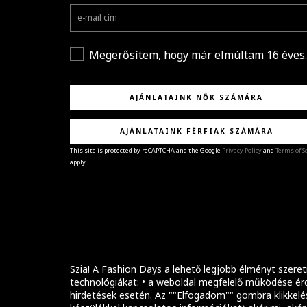
Megerősítem, hogy már elmúltam 16 éves.
AJÁNLATAINK NŐK SZÁMÁRA
AJÁNLATAINK FÉRFIAK SZÁMÁRA
This site is protected by reCAPTCHA and the Google
Privacy Policy
and
Terms of S
apply.
GRATULÁLUNK!
Sikeresen feliratkoztál hírlevelünkre a(z)
%email
címmel.
Alig várjuk, hogy elküldhessük neked márkáink legúj
kollekcióit, különleges ajánlatainkat és stílustippjein
Szia! A Fashion Days a lehető legjobb élményt szeret
technológiákat: • a weboldal megfelelő működése érd
hirdetések esetén. Az ""Elfogadom"" gombra klikkelé