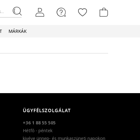
...
T
MÁRKÁK
ÜGYFÉLSZOLGÁLAT
+36 1 88 55 505
Hétfő - péntek
kivéve ünnep- és munkaszüneti napokon