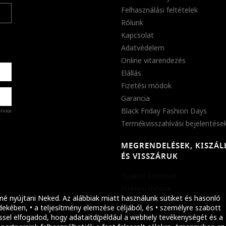
Felhasználási feltételek
Rólunk
Kapcsolat
Adatvédelem
Online vitarendezés
Elállás
Fizetési módok
Garancia
Black Friday Fashion Days
ervice
Termékvisszahívási bejelentése
MEGRENDELÉSEK, KISZÁL
%
ÉS VISSZÁRUK
abb
Gyakori kérdések
ket!
Fizetési módok
né nyújtani Neked. Az alábbiak miatt használunk sütiket és hasonló
Szállítási módok
ekében, • a teljesítmény elemzése céljából, és • személyre szabott
Garanciális információ
ssel elfogadod, hogy adataitd(például a webhely tevékenységét és a