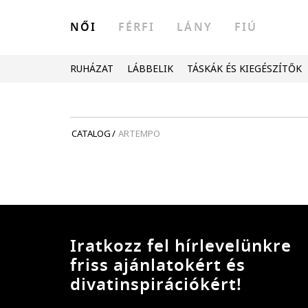
NŐI
FÉRFI
LÁNY
FIÚ
RUHÁZAT
LÁBBELIK
TÁSKÁK ÉS KIEGÉSZÍTŐK
CATALOG
/
ARTEMPO
Iratkozz fel hírlevelünkre
friss ajánlatokért és
divatinspirációkért!