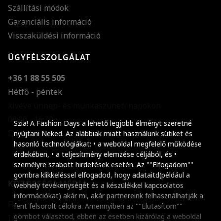
Szállítási módok
Garanciális információ
Visszaküldési információ
ÜGYFÉLSZOLGÁLAT
+36 1 88 55 505
Hétfő - péntek
kivéve ünnep- és munkaszüneti napokon
Szöveg méretének n
08:00 - 16:30
Szia! A Fashion Days a lehető legjobb élményt szeretné
E-mail küldése
Szöveg méretének c
nyújtani Neked. Az alábbiak miatt használunk sütiket és
hasonló technológiákat: • a weboldal megfelelő működése
Szóköz növelése
érdekében, • a teljesítmény elemzése céljából, és •
személyre szabott hirdetések esetén. Az ""Elfogadom""
Szóköz csökkentése
gombra klikkeléssel elfogadod, hogy adataitd(például a
KÖZÖSSÉGI MÉDIA
webhely tevékenységét és a készülékkel kapcsolatos
Sortávolság növelés
információkat) akár mi, akár partnereink felhasználhatják a
Facebook
fent felsorolt célokra. Amennyiben az ""Elutasítom""
Sortávolság csökken
gombot választod, ebben az esetben kizárólag a weboldal
Instagram