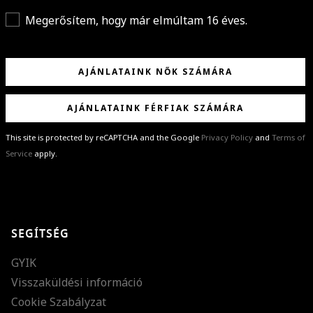
Megerősítem, hogy már elmúltam 16 éves.
AJÁNLATAINK NŐK SZÁMÁRA
AJÁNLATAINK FÉRFIAK SZÁMÁRA
This site is protected by reCAPTCHA and the Google
Privacy Policy
and
Terms of
Service
apply.
GRATULÁLUNK!
Sikeresen feliratkoztál hírlevelünkre a(z)
%email%
címmel.
Alig várjuk, hogy elküldhessük neked márkáink legújabb kollekcióit,
SEGÍTSÉG
különleges ajánlatainkat és stílustippjeinket!
GYIK
Visszaküldési információ
Cookie Szabályzat