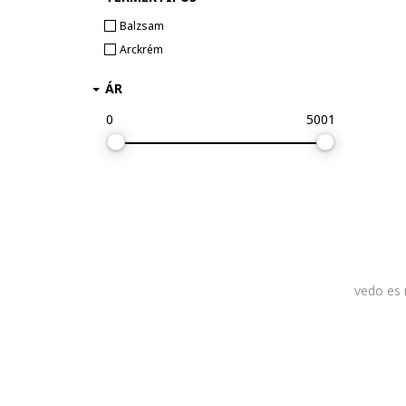
Balzsam
Arckrém
ÁR
0
5001