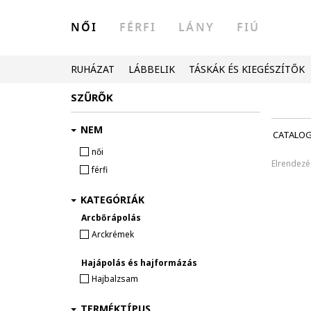
NŐI
FÉRFI
LÁNY
FIÚ
RUHÁZAT
LÁBBELIK
TÁSKÁK ÉS KIEGÉSZÍTŐK
SZŰRŐK
NEM
CATALO
női
Elrendezé
férfi
KATEGÓRIÁK
Arcbőrápolás
Arckrémek
Hajápolás és hajformázás
Hajbalzsam
TERMÉKTÍPUS