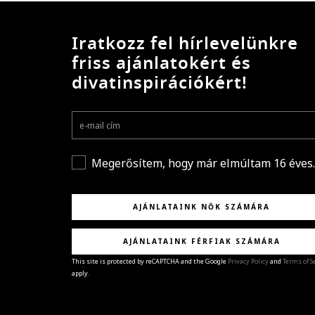
Iratkozz fel hírlevelünkre
friss ajánlatokért és
divatinspirációkért!
Megerősítem, hogy már elmúltam 16 éves.
AJÁNLATAINK NŐK SZÁMÁRA
AJÁNLATAINK FÉRFIAK SZÁMÁRA
This site is protected by reCAPTCHA and the Google
Privacy Policy
and
Terms of S
apply.
GRATULÁLUNK!