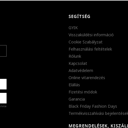
SEGÍTSÉG
GYIK
Visszaküldési információ
Cookie Szabályzat
Felhasználási feltételek
Rólunk
Kapcsolat
Adatvédelem
Online vitarendezés
Elállás
Fizetési módok
Garancia
Black Friday Fashion Days
ervice
Termékvisszahívási bejelentése
MEGRENDELÉSEK, KISZÁL