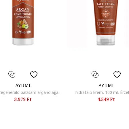
AYUMI
AYUMI
vedo es regeneralo balzsam arganolajjal es szantalfaval, Vékonyszálú
hidratalo krem, 100 ml, Érz
3.979 Ft
4.549 Ft