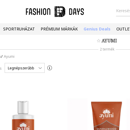
Keresés
SPORTRUHÁZAT
PRÉMIUM MÁRKÁK
Genius Deals
OUTLE
AYUMI
2 termék
G
/
Ayumi
Legnépszerűbb
s