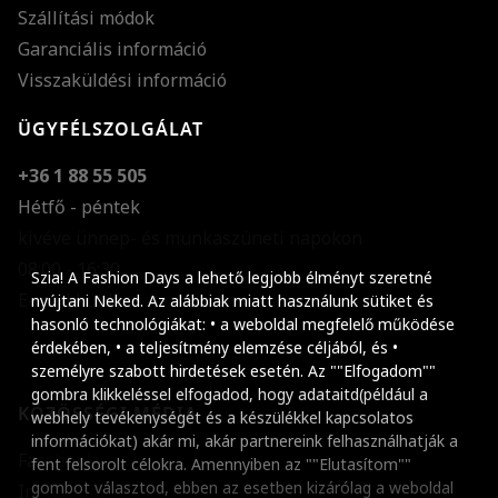
Szállítási módok
Garanciális információ
Visszaküldési információ
ÜGYFÉLSZOLGÁLAT
+36 1 88 55 505
Hétfő - péntek
kivéve ünnep- és munkaszüneti napokon
Szöveg méretének n
08:00 - 16:30
Szia! A Fashion Days a lehető legjobb élményt szeretné
E-mail küldése
Szöveg méretének c
nyújtani Neked. Az alábbiak miatt használunk sütiket és
hasonló technológiákat: • a weboldal megfelelő működése
Szóköz növelése
érdekében, • a teljesítmény elemzése céljából, és •
személyre szabott hirdetések esetén. Az ""Elfogadom""
Szóköz csökkentése
gombra klikkeléssel elfogadod, hogy adataitd(például a
KÖZÖSSÉGI MÉDIA
webhely tevékenységét és a készülékkel kapcsolatos
Sortávolság növelés
információkat) akár mi, akár partnereink felhasználhatják a
Facebook
fent felsorolt célokra. Amennyiben az ""Elutasítom""
Sortávolság csökken
gombot választod, ebben az esetben kizárólag a weboldal
Instagram