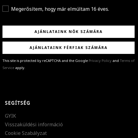
Megerősítem, hogy már elmúltam 16 éves.
AJÁNLATAINK NŐK SZÁMÁRA
AJÁNLATAINK FÉRFIAK SZÁMÁRA
This site is protected by reCAPTCHA and the Google
Privacy Policy
and
Terms of
Service
apply.
GRATULÁLUNK!
Sikeresen feliratkoztál hírlevelünkre a(z)
%email%
címmel.
Alig várjuk, hogy elküldhessük neked márkáink legújabb kollekcióit,
SEGÍTSÉG
különleges ajánlatainkat és stílustippjeinket!
GYIK
Visszaküldési információ
Cookie Szabályzat