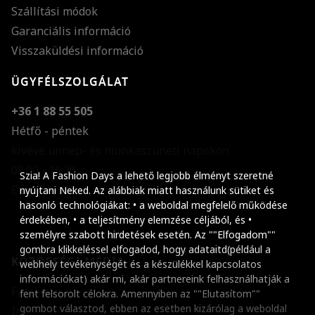
Szállítási módok
Garanciális információ
Visszaküldési információ
ÜGYFÉLSZOLGÁLAT
+36 1 88 55 505
Hétfő - péntek
kivéve ünnep- és munkaszüneti napokon
Szöveg méretének n
08:00 - 16:30
Szia! A Fashion Days a lehető legjobb élményt szeretné
E-mail küldése
Szöveg méretének c
nyújtani Neked. Az alábbiak miatt használunk sütiket és
hasonló technológiákat: • a weboldal megfelelő működése
Szóköz növelése
érdekében, • a teljesítmény elemzése céljából, és •
személyre szabott hirdetések esetén. Az ""Elfogadom""
Szóköz csökkentése
gombra klikkeléssel elfogadod, hogy adataitd(például a
KÖZÖSSÉGI MÉDIA
webhely tevékenységét és a készülékkel kapcsolatos
Sortávolság növelés
információkat) akár mi, akár partnereink felhasználhatják a
Facebook
fent felsorolt célokra. Amennyiben az ""Elutasítom""
Sortávolság csökken
gombot választod, ebben az esetben kizárólag a weboldal
Instagram