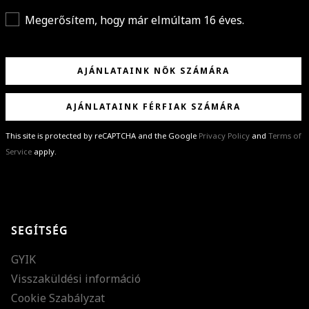
Megerősítem, hogy már elmúltam 16 éves.
AJÁNLATAINK NŐK SZÁMÁRA
AJÁNLATAINK FÉRFIAK SZÁMÁRA
This site is protected by reCAPTCHA and the Google
Privacy Policy
and
Terms of
Service
apply.
GRATULÁLUNK!
Sikeresen feliratkoztál hírlevelünkre a(z)
%email%
címmel.
Alig várjuk, hogy elküldhessük neked márkáink legújabb kollekcióit,
SEGÍTSÉG
különleges ajánlatainkat és stílustippjeinket!
GYIK
Visszaküldési információ
Cookie Szabályzat