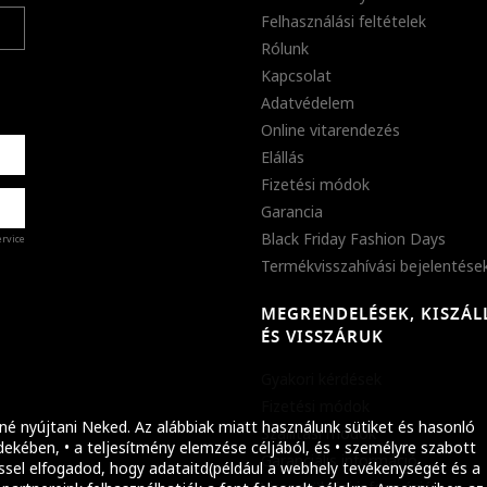
Felhasználási feltételek
Rólunk
Kapcsolat
Adatvédelem
Online vitarendezés
Elállás
Fizetési módok
Garancia
Black Friday Fashion Days
ervice
Termékvisszahívási bejelentése
MEGRENDELÉSEK, KISZÁL
%
ÉS VISSZÁRUK
abb
Gyakori kérdések
ket!
Fizetési módok
né nyújtani Neked. Az alábbiak miatt használunk sütiket és hasonló
Szállítási módok
ekében, • a teljesítmény elemzése céljából, és • személyre szabott
Garanciális információ
ssel elfogadod, hogy adataitd(például a webhely tevékenységét és a