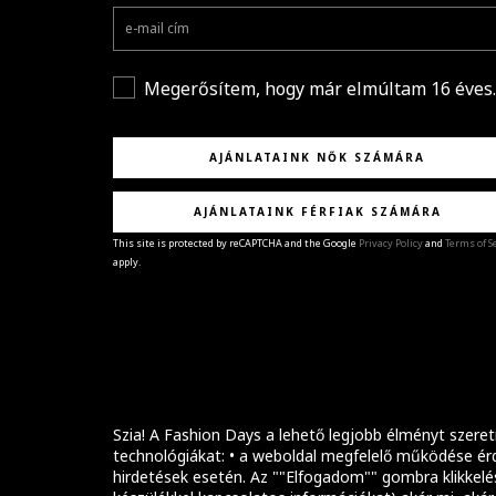
Megerősítem, hogy már elmúltam 16 éves.
AJÁNLATAINK NŐK SZÁMÁRA
AJÁNLATAINK FÉRFIAK SZÁMÁRA
This site is protected by reCAPTCHA and the Google
Privacy Policy
and
Terms of S
apply.
GRATULÁLUNK!
Sikeresen feliratkoztál hírlevelünkre a(z)
%email
címmel.
Alig várjuk, hogy elküldhessük neked márkáink legúj
kollekcióit, különleges ajánlatainkat és stílustippjein
Szia! A Fashion Days a lehető legjobb élményt szeret
technológiákat: • a weboldal megfelelő működése érd
hirdetések esetén. Az ""Elfogadom"" gombra klikkelé