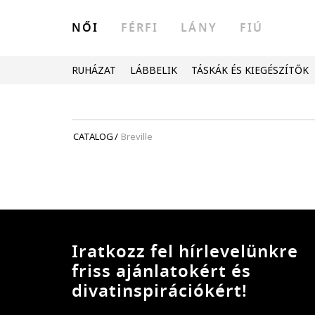
NŐI
FÉRFI
LÁNY
FIÚ
RUHÁZAT
LÁBBELIK
TÁSKÁK ÉS KIEGÉSZÍTŐK
CATALOG
/
Breville
Iratkozz fel hírlevelünkre
friss ajánlatokért és
divatinspirációkért!