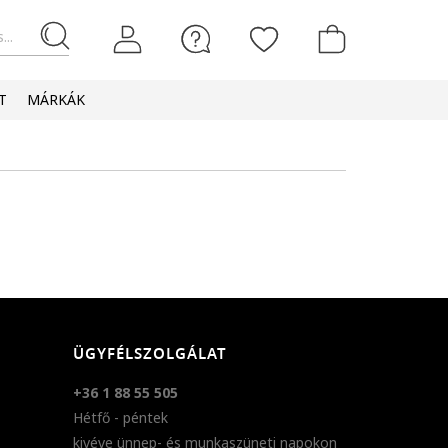
...
T
MÁRKÁK
ÜGYFÉLSZOLGÁLAT
+36 1 88 55 505
Hétfő - péntek
kivéve ünnep- és munkaszüneti napokon