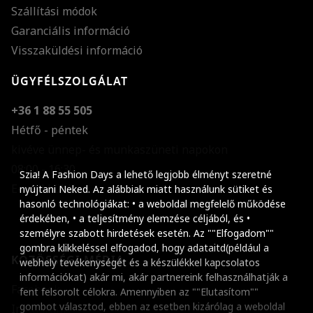
Szállítási módok
Garanciális információ
Visszaküldési információ
ÜGYFÉLSZOLGÁLAT
+36 1 88 55 505
Hétfő - péntek
kivéve ünnep- és munkaszüneti napokon
Szöveg méretének n
08:00 - 16:30
Szia! A Fashion Days a lehető legjobb élményt szeretné
E-mail küldése
Szöveg méretének c
nyújtani Neked. Az alábbiak miatt használunk sütiket és
hasonló technológiákat: • a weboldal megfelelő működése
Szóköz növelése
érdekében, • a teljesítmény elemzése céljából, és •
személyre szabott hirdetések esetén. Az ""Elfogadom""
Szóköz csökkentése
gombra klikkeléssel elfogadod, hogy adataitd(például a
KÖZÖSSÉGI MÉDIA
webhely tevékenységét és a készülékkel kapcsolatos
Sortávolság növelés
információkat) akár mi, akár partnereink felhasználhatják a
Facebook
fent felsorolt célokra. Amennyiben az ""Elutasítom""
Sortávolság csökken
gombot választod, ebben az esetben kizárólag a weboldal
Instagram