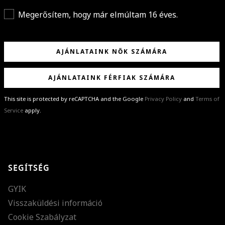
Megerősítem, hogy már elmúltam 16 éves.
AJÁNLATAINK NŐK SZÁMÁRA
AJÁNLATAINK FÉRFIAK SZÁMÁRA
This site is protected by reCAPTCHA and the Google
Privacy Policy
and
Terms of
Service
apply.
GRATULÁLUNK!
Sikeresen feliratkoztál hírlevelünkre a(z)
%email%
címmel.
Alig várjuk, hogy elküldhessük neked márkáink legújabb kollekcióit,
SEGÍTSÉG
különleges ajánlatainkat és stílustippjeinket!
GYIK
Visszaküldési információ
Cookie Szabályzat