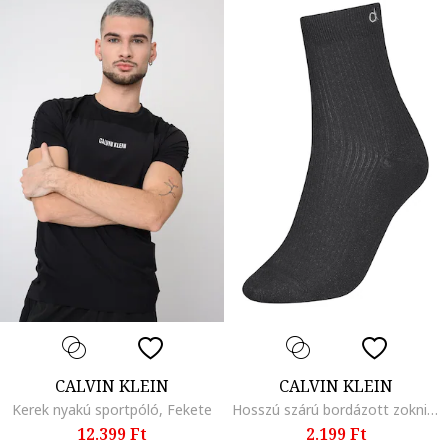
CALVIN KLEIN
CALVIN KLEIN
Kerek nyakú sportpóló, Fekete
Hosszú szárú bordázott zokni, Antracitszürke
12.399 Ft
2.199 Ft