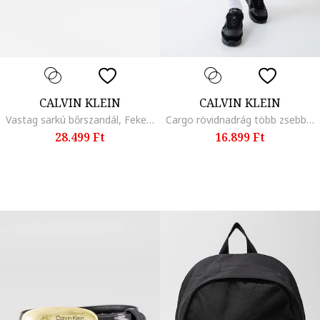
CALVIN KLEIN
CALVIN KLEIN
Vastag sarkú bőrszandál, Fekete
Cargo rövidnadrág több zsebbel, Fekete
28.499 Ft
16.899 Ft