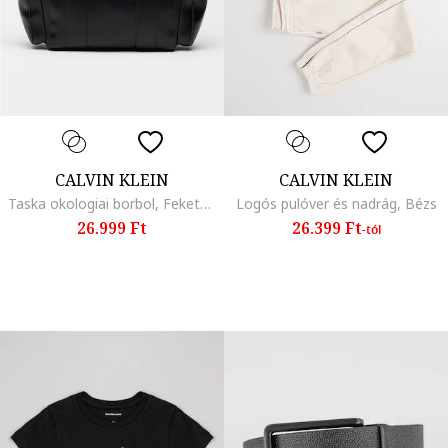
CALVIN KLEIN
CALVIN KLEIN
Taska okologiai borbol, Fekete, 24 x 34 x 10
Logós pulóver és nadrág, Bézs
26.999 Ft
26.399 Ft
-tól