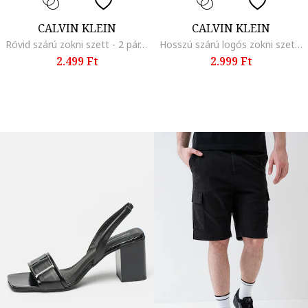
CALVIN KLEIN
CALVIN KLEIN
Rövid szárú zokni szett - 2 pár, Fehér/Sötétszürke
Hosszú szárú logós zokni szett - 2 pár, Fehér/Púderrózsaszín
2.499 Ft
2.999 Ft