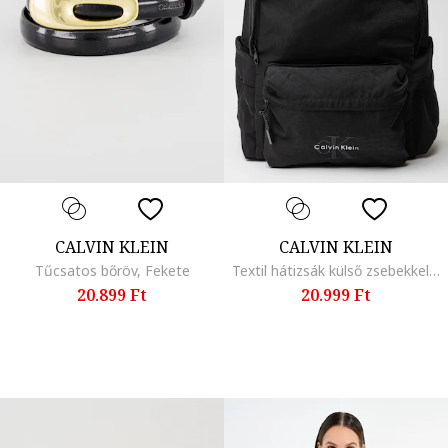
CALVIN KLEIN
CALVIN KLEIN
Tűcsatos bőröv, Fekete
Textil hátizsák külső zsebekkel, Fekete
20.899 Ft
20.999 Ft