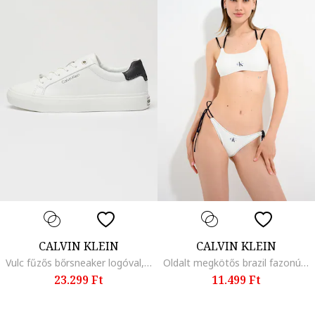
CALVIN KLEIN
CALVIN KLEIN
Vulc fűzős bőrsneaker logóval, Koptatott fekete/Fehér
Oldalt megkötős brazil fazonú fürdőruhafelső, Törtfehér/Tengerészkék
23.299 Ft
11.499 Ft