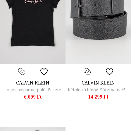
CALVIN KLEIN
CALVIN KLEIN
Logós biopamut póló, Fekete
Kétoldalú bőröv, Sötétbarna/Fekete
6.699 Ft
14.299 Ft