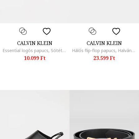
CALVIN KLEIN
CALVIN KLEIN
Essential logós papucs, Sötétszürke
Hálós flip-flop papucs, Halványlila
10.099 Ft
23.599 Ft