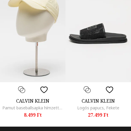
CALVIN KLEIN
CALVIN KLEIN
Pamut baseballsapka hímzett logóval, Halványsárga
Logós papucs, Fekete
8.499 Ft
27.499 Ft