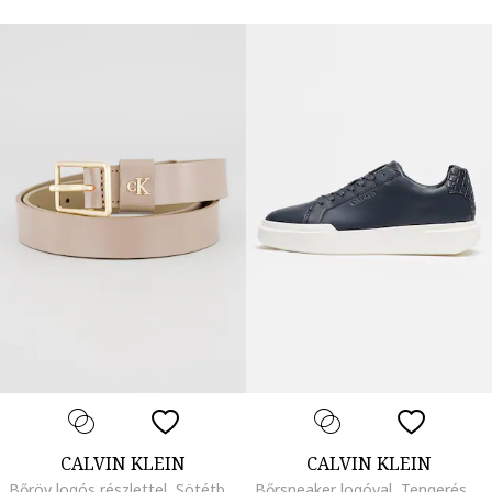
CALVIN KLEIN
CALVIN KLEIN
Bőröv logós részlettel, Sötétbézs
Bőrsneaker logóval, Tengerészkék