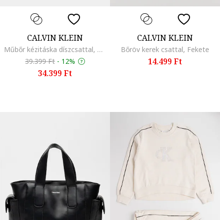
CALVIN KLEIN
CALVIN KLEIN
Műbőr kézitáska díszcsattal, Fekete
Bőröv kerek csattal, Fekete
14.499 Ft
39.399 Ft
-
12%
34.399 Ft