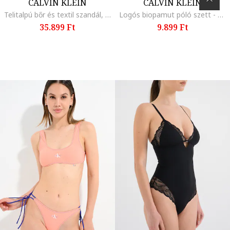
CALVIN KLEIN
CALVIN KLEIN
Telitalpú bőr és textil szandál, Koptatott fekete
Logós biopamut póló szett - 2 db, Pasztellkék/Sötétbézs
35.899 Ft
9.899 Ft