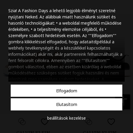
Szöveg méretének n
Szia! A Fashion Days a lehető legjobb élményt szeretné
Szöveg méretének c
nyújtani Neked. Az alábbiak miatt használunk sütiket és
hasonló technológiákat: • a weboldal megfelelő működése
Szóköz növelése
érdekében, • a teljesítmény elemzése céljából, és •
személyre szabott hirdetések esetén. Az ""Elfogadom""
Szóköz csökkentése
gombra klikkeléssel elfogadod, hogy adataitd(például a
webhely tevékenységét és a készülékkel kapcsolatos
Sortávolság növelés
információkat) akár mi, akár partnereink felhasználhatják a
fent felsorolt célokra. Amennyiben az ""Elutasítom""
Sortávolság csökken
gombot választod, ebben az esetben kizárólag a weboldal
működéséhez szükséges sütiket fogjuk hazsnálni és nem
Színek invertálása
jelenítünk meg szamélyre szabott hirdetéseket. A
beállításaidat bármikor módosíthatod, a ""Beállítások
Szürke színárnyalato
Elfogadom
kezelése"" gombra kattintva. Tudj meg többet
Cookie
Nagy kurzor
szabályzatunkról
.
accessibility
Elutasítom
Linkek aláhúzása
beállítások kezelése
Animációk letiltása