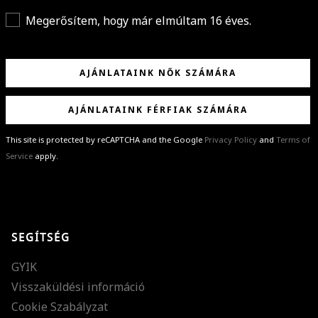
Megerősítem, hogy már elmúltam 16 éves.
AJÁNLATAINK NŐK SZÁMÁRA
AJÁNLATAINK FÉRFIAK SZÁMÁRA
This site is protected by reCAPTCHA and the Google
Privacy Policy
and
Terms of
Service
apply.
GRATULÁLUNK!
Sikeresen feliratkoztál hírlevelünkre a(z)
%email%
címmel.
Alig várjuk, hogy elküldhessük neked márkáink legújabb kollekcióit,
SEGÍTSÉG
különleges ajánlatainkat és stílustippjeinket!
GYIK
Visszaküldési információ
Cookie Szabályzat