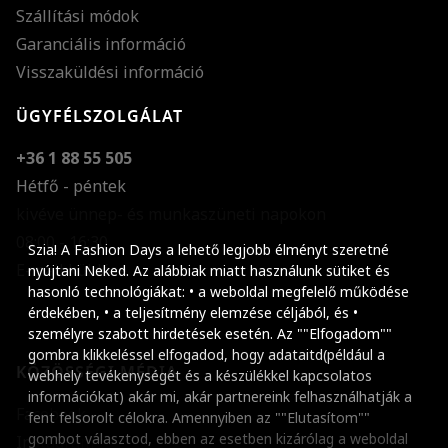
Szállítási módok
Garanciális információ
Visszaküldési információ
ÜGYFÉLSZOLGÁLAT
+36 1 88 55 505
Hétfő - péntek
kivéve ünnep- és munkaszüneti napokon
Szöveg méretének n
08:00 - 16:30
Szia! A Fashion Days a lehető legjobb élményt szeretné
E-mail küldése
Szöveg méretének c
nyújtani Neked. Az alábbiak miatt használunk sütiket és
hasonló technológiákat: • a weboldal megfelelő működése
Szóköz növelése
érdekében, • a teljesítmény elemzése céljából, és •
személyre szabott hirdetések esetén. Az ""Elfogadom""
Szóköz csökkentése
gombra klikkeléssel elfogadod, hogy adataitd(például a
KÖZÖSSÉGI MÉDIA
webhely tevékenységét és a készülékkel kapcsolatos
Sortávolság növelés
információkat) akár mi, akár partnereink felhasználhatják a
Facebook
fent felsorolt célokra. Amennyiben az ""Elutasítom""
Sortávolság csökken
gombot választod, ebben az esetben kizárólag a weboldal
Instagram