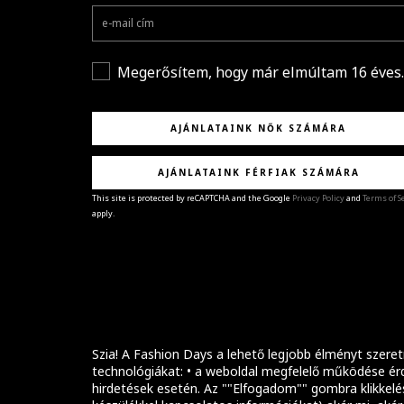
Megerősítem, hogy már elmúltam 16 éves.
AJÁNLATAINK NŐK SZÁMÁRA
AJÁNLATAINK FÉRFIAK SZÁMÁRA
This site is protected by reCAPTCHA and the Google
Privacy Policy
and
Terms of S
apply.
GRATULÁLUNK!
Sikeresen feliratkoztál hírlevelünkre a(z)
%email
címmel.
Alig várjuk, hogy elküldhessük neked márkáink legúj
kollekcióit, különleges ajánlatainkat és stílustippjein
Szia! A Fashion Days a lehető legjobb élményt szeret
technológiákat: • a weboldal megfelelő működése érd
hirdetések esetén. Az ""Elfogadom"" gombra klikkelé