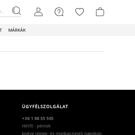
...
T
MÁRKÁK
ÜGYFÉLSZOLGÁLAT
+36 1 88 55 505
Hétfő - péntek
kivéve ünnep- és munkaszüneti napokon