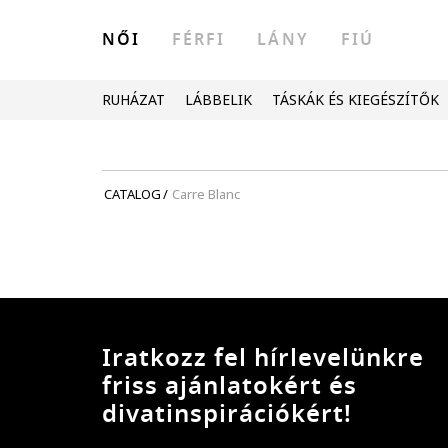
NŐI
FÉRFI
LÁNY
FIÚ
RUHÁZAT
LÁBBELIK
TÁSKÁK ÉS KIEGÉSZÍTŐK
CATALOG
/
Carre Blanc
Iratkozz fel hírlevelünkre
friss ajánlatokért és
divatinspirációkért!