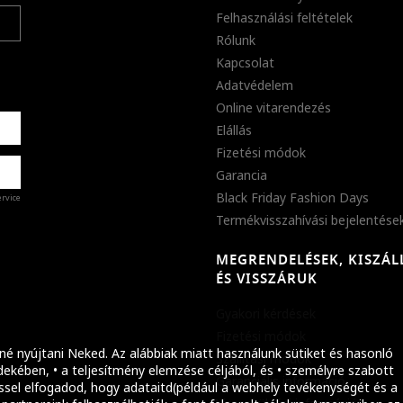
Felhasználási feltételek
Rólunk
Kapcsolat
Adatvédelem
Online vitarendezés
Elállás
Fizetési módok
Garancia
Black Friday Fashion Days
ervice
Termékvisszahívási bejelentése
MEGRENDELÉSEK, KISZÁL
%
ÉS VISSZÁRUK
abb
Gyakori kérdések
ket!
Fizetési módok
né nyújtani Neked. Az alábbiak miatt használunk sütiket és hasonló
Szállítási módok
ekében, • a teljesítmény elemzése céljából, és • személyre szabott
Garanciális információ
ssel elfogadod, hogy adataitd(például a webhely tevékenységét és a