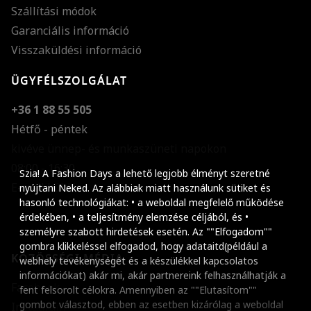
Szállítási módok
Garanciális információ
Visszaküldési információ
ÜGYFÉLSZOLGÁLAT
+36 1 88 55 505
Hétfő - péntek
kivéve ünnep- és munkaszüneti napokon
Szöveg méretének n
08:00 - 16:30
Szia! A Fashion Days a lehető legjobb élményt szeretné
E-mail küldése
Szöveg méretének c
nyújtani Neked. Az alábbiak miatt használunk sütiket és
hasonló technológiákat: • a weboldal megfelelő működése
Szóköz növelése
érdekében, • a teljesítmény elemzése céljából, és •
személyre szabott hirdetések esetén. Az ""Elfogadom""
Szóköz csökkentése
gombra klikkeléssel elfogadod, hogy adataitd(például a
KÖZÖSSÉGI MÉDIA
webhely tevékenységét és a készülékkel kapcsolatos
Sortávolság növelés
információkat) akár mi, akár partnereink felhasználhatják a
Facebook
fent felsorolt célokra. Amennyiben az ""Elutasítom""
Sortávolság csökken
gombot választod, ebben az esetben kizárólag a weboldal
Instagram