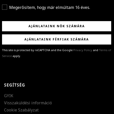
Megerősítem, hogy már elmúltam 16 éves.
AJÁNLATAINK NŐK SZÁMÁRA
AJÁNLATAINK FÉRFIAK SZÁMÁRA
This site is protected by reCAPTCHA and the Google
Privacy Policy
and
Terms of
Service
apply.
GRATULÁLUNK!
Sikeresen feliratkoztál hírlevelünkre a(z)
%email%
címmel.
Alig várjuk, hogy elküldhessük neked márkáink legújabb kollekcióit,
SEGÍTSÉG
különleges ajánlatainkat és stílustippjeinket!
GYIK
Visszaküldési információ
Cookie Szabályzat