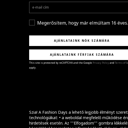
Megerősítem, hogy már elmúltam 16 éves.
AJÁNLATAINK NŐK SZÁMÁRA
AJÁNLATAINK FÉRFIAK SZÁMÁRA
This site is protected by reCAPTCHA and the Google
Privacy Policy
and
Terms of S
apply.
GRATULÁLUNK!
Sikeresen feliratkoztál hírlevelünkre a(z)
%email
címmel.
Alig várjuk, hogy elküldhessük neked márkáink legúj
kollekcióit, különleges ajánlatainkat és stílustippjein
Szia! A Fashion Days a lehető legjobb élményt szeret
technológiákat: • a weboldal megfelelő működése érd
hirdetések esetén. Az ""Elfogadom"" gombra klikkelé