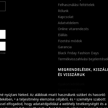
Felhasználási feltételek
Rólunk
Kapcsolat
Adatvédelem
Online vitarendezés
Elállás
Fizetési módok
Garancia
Black Friday Fashion Days
ervice
Termékvisszahívási bejelentése
MEGRENDELÉSEK, KISZÁL
%
ÉS VISSZÁRUK
abb
Gyakori kérdések
ket!
Fizetési módok
né nyújtani Neked. Az alábbiak miatt használunk sütiket és hasonló
Szállítási módok
ekében, • a teljesítmény elemzése céljából, és • személyre szabott
Garanciális információ
ssel elfogadod, hogy adataitd(például a webhely tevékenységét és a