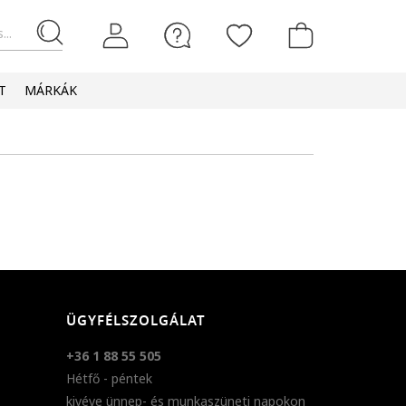
...
T
MÁRKÁK
ÜGYFÉLSZOLGÁLAT
+36 1 88 55 505
Hétfő - péntek
kivéve ünnep- és munkaszüneti napokon