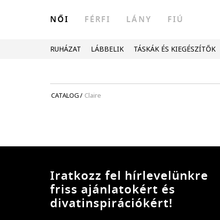
NŐI
FÉRFI
LÁNY
FIÚ
RUHÁZAT
LÁBBELIK
TÁSKÁK ÉS KIEGÉSZÍTŐK
CATALOG
/
Claire
Iratkozz fel hírlevelünkre
friss ajánlatokért és
divatinspirációkért!