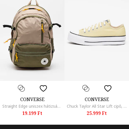
CONVERSE
CONVERSE
Straight Edge uniszex hátizsák több zsebbel, Bézs/Khaki
Chuck Taylor All Star Lift cipő, Halványzöld
19.199 Ft
25.999 Ft