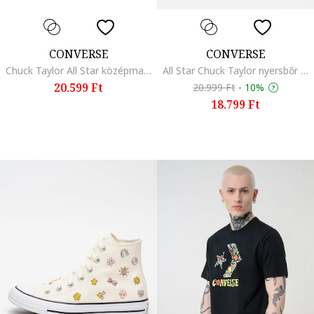
CONVERSE
CONVERSE
Chuck Taylor All Star középmagas szárú flatform cipő, Fekete
All Star Chuck Taylor nyersbőr flip-flop papucs, Antik bézs
20.599 Ft
20.999 Ft
-
10%
18.799 Ft