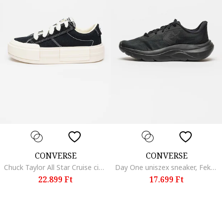
CONVERSE
CONVERSE
Chuck Taylor All Star Cruise cipő, Fehér/Fekete
Day One uniszex sneaker, Fekete
22.899 Ft
17.699 Ft