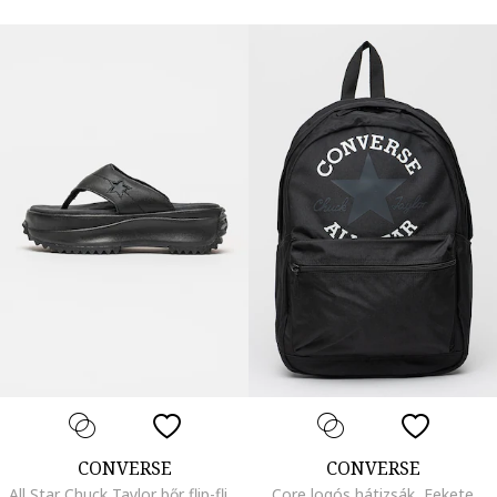
CONVERSE
CONVERSE
All Star Chuck Taylor bőr flip-flip papucs, Fekete
Core logós hátizsák, Fekete