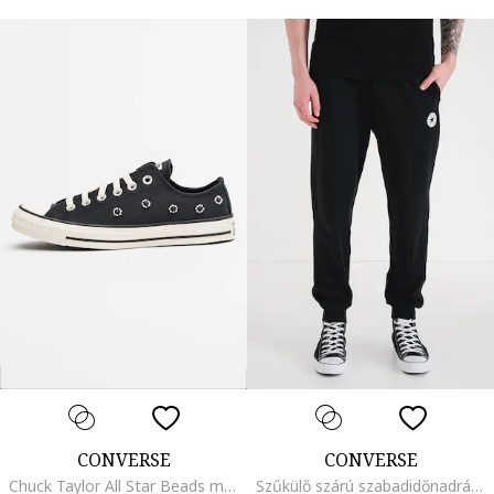
CONVERSE
CONVERSE
Chuck Taylor All Star Beads megerősített orrú uniszex cipő, Fekete
Szűkülő szárú szabadidőnadrág logós foltrátéttel, Fekete