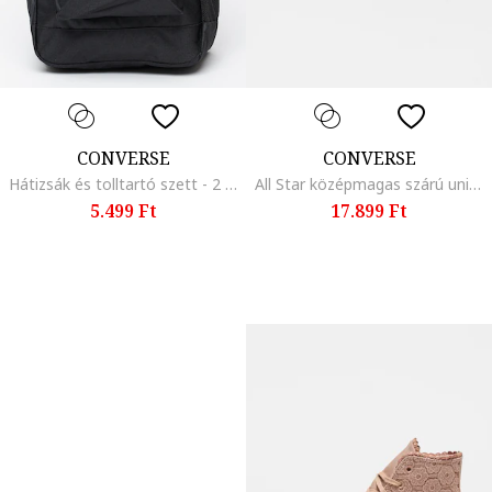
CONVERSE
CONVERSE
Hátizsák és tolltartó szett - 2 részes, Fekete/Fehér
All Star középmagas szárú uniszex bőrsneaker, Tevebarna
5.499 Ft
17.899 Ft