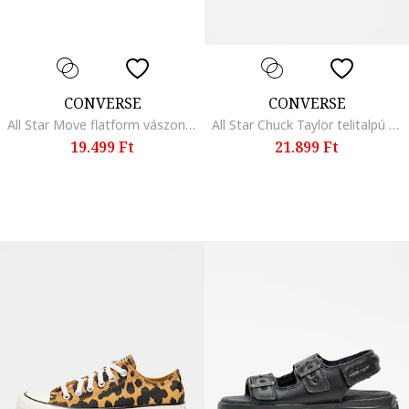
CONVERSE
CONVERSE
All Star Move flatform vászoncipő, Fehér
All Star Chuck Taylor telitalpú nyersbőr szandál, Sötétbézs
19.499 Ft
21.899 Ft