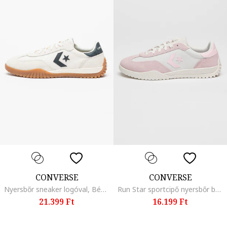
CONVERSE
CONVERSE
Nyersbőr sneaker logóval, Bézs/Törtfehér
Run Star sportcipő nyersbőr betétekkel, Törtfehér/Púderrózsaszín
21.399 Ft
16.199 Ft