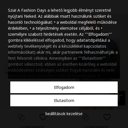
Szöveg méretének n
Szia! A Fashion Days a lehető legjobb élményt szeretné
Szöveg méretének c
nyújtani Neked. Az alábbiak miatt használunk sütiket és
hasonló technológiákat: • a weboldal megfelelő működése
Szóköz növelése
érdekében, • a teljesítmény elemzése céljából, és •
személyre szabott hirdetések esetén. Az ""Elfogadom""
Szóköz csökkentése
gombra klikkeléssel elfogadod, hogy adataitd(például a
webhely tevékenységét és a készülékkel kapcsolatos
Sortávolság növelés
információkat) akár mi, akár partnereink felhasználhatják a
fent felsorolt célokra. Amennyiben az ""Elutasítom""
Sortávolság csökken
gombot választod, ebben az esetben kizárólag a weboldal
működéséhez szükséges sütiket fogjuk hazsnálni és nem
Színek invertálása
jelenítünk meg szamélyre szabott hirdetéseket. A
beállításaidat bármikor módosíthatod, a ""Beállítások
Szürke színárnyalato
Elfogadom
kezelése"" gombra kattintva. Tudj meg többet
Cookie
Nagy kurzor
szabályzatunkról
.
accessibility
Elutasítom
Linkek aláhúzása
beállítások kezelése
Animációk letiltása