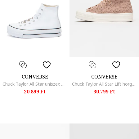
CONVERSE
CONVERSE
Chuck Taylor All Star uniszex magas szárú flatform bőr tornacipő
Chuck Taylor All Star Lift horgolt csipkés cipő, Púderrózsaszín
20.899 Ft
30.799 Ft