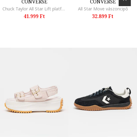
CONVERSE
CONVERSE
Chuck Taylor All Star Lift platformsneaker, Aranyszín/Törtfehér
All Star Move vászoncipő
41.999 Ft
32.899 Ft