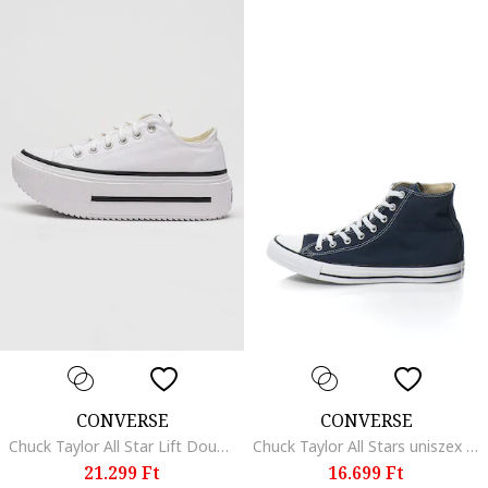
CONVERSE
CONVERSE
Chuck Taylor All Star Lift Double Stack megerősített orrú cipő, Fehér
Chuck Taylor All Stars uniszex középmagas szárú tornacipő
21.299 Ft
16.699 Ft