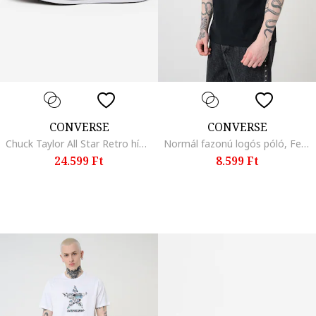
CONVERSE
CONVERSE
Chuck Taylor All Star Retro hímzett sneaker, Rózsaszín/Krémszín
Normál fazonú logós póló, Fekete/Többszínű
24.599 Ft
8.599 Ft