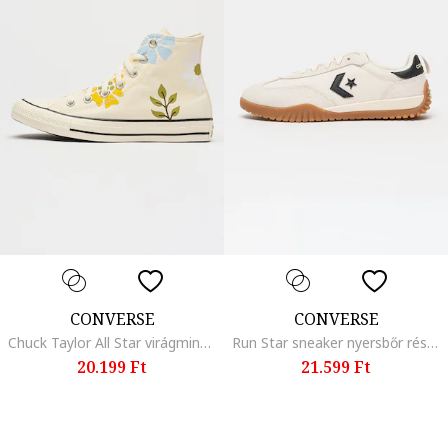
CONVERSE
CONVERSE
Chuck Taylor All Star virágmintás sneaker, Kék/Krémszín
Run Star sneaker nyersbőr részletekkel, Fekete/Krémszín
20.199 Ft
21.599 Ft