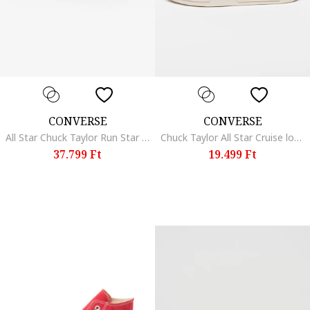
CONVERSE
CONVERSE
All Star Chuck Taylor Run Star csatos nyersbőr szandál, Bézs
Chuck Taylor All Star Cruise logós uniszex vászoncipő, Fekete
37.799 Ft
19.499 Ft