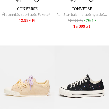
CONVERSE
CONVERSE
Állatmintás sportcipő, Fekete/Világosbézs
Run Star balerina cipő nyersbőr részletekkel, Világos rózsaszín/Élénk rózsaszín
12.999 Ft
19.499 Ft
-
7%
18.099 Ft