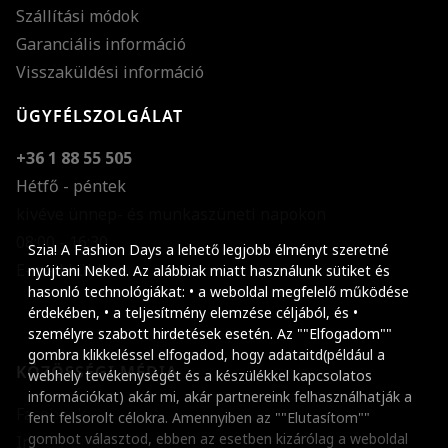
Szállítási módok
Garanciális információ
Visszaküldési információ
ÜGYFÉLSZOLGÁLAT
+36 1 88 55 505
Hétfő - péntek
kivéve ünnep- és munkaszüneti napokon
Szöveg méretének n
08:00 - 16:30
Szia! A Fashion Days a lehető legjobb élményt szeretné
E-mail küldése
Szöveg méretének c
nyújtani Neked. Az alábbiak miatt használunk sütiket és
hasonló technológiákat: • a weboldal megfelelő működése
Szóköz növelése
érdekében, • a teljesítmény elemzése céljából, és •
személyre szabott hirdetések esetén. Az ""Elfogadom""
Szóköz csökkentése
gombra klikkeléssel elfogadod, hogy adataitd(például a
KÖZÖSSÉGI MÉDIA
webhely tevékenységét és a készülékkel kapcsolatos
Sortávolság növelés
információkat) akár mi, akár partnereink felhasználhatják a
Facebook
fent felsorolt célokra. Amennyiben az ""Elutasítom""
Sortávolság csökken
gombot választod, ebben az esetben kizárólag a weboldal
Instagram