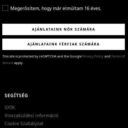
Megerősítem, hogy már elmúltam 16 éves.
AJÁNLATAINK NŐK SZÁMÁRA
AJÁNLATAINK FÉRFIAK SZÁMÁRA
This site is protected by reCAPTCHA and the Google
Privacy Policy
and
Terms of
Service
apply.
GRATULÁLUNK!
Sikeresen feliratkoztál hírlevelünkre a(z)
%email%
címmel.
Alig várjuk, hogy elküldhessük neked márkáink legújabb kollekcióit,
SEGÍTSÉG
különleges ajánlatainkat és stílustippjeinket!
GYIK
Visszaküldési információ
Cookie Szabályzat