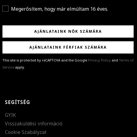
Megerősítem, hogy már elmúltam 16 éves.
AJÁNLATAINK NŐK SZÁMÁRA
AJÁNLATAINK FÉRFIAK SZÁMÁRA
This site is protected by reCAPTCHA and the Google
Privacy Policy
and
Terms of
Service
apply.
GRATULÁLUNK!
Sikeresen feliratkoztál hírlevelünkre a(z)
%email%
címmel.
Alig várjuk, hogy elküldhessük neked márkáink legújabb kollekcióit,
SEGÍTSÉG
különleges ajánlatainkat és stílustippjeinket!
GYIK
Visszaküldési információ
Cookie Szabályzat