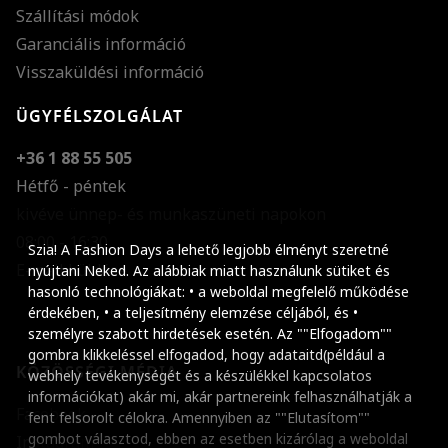
Szállítási módok
Garanciális információ
Visszaküldési információ
ÜGYFÉLSZOLGÁLAT
+36 1 88 55 505
Hétfő - péntek
kivéve ünnep- és munkaszüneti napokon
Szöveg méretének n
08:00 - 16:30
Szia! A Fashion Days a lehető legjobb élményt szeretné
E-mail küldése
Szöveg méretének c
nyújtani Neked. Az alábbiak miatt használunk sütiket és
hasonló technológiákat: • a weboldal megfelelő működése
Szóköz növelése
érdekében, • a teljesítmény elemzése céljából, és •
személyre szabott hirdetések esetén. Az ""Elfogadom""
Szóköz csökkentése
gombra klikkeléssel elfogadod, hogy adataitd(például a
KÖZÖSSÉGI MÉDIA
webhely tevékenységét és a készülékkel kapcsolatos
Sortávolság növelés
információkat) akár mi, akár partnereink felhasználhatják a
Facebook
fent felsorolt célokra. Amennyiben az ""Elutasítom""
Sortávolság csökken
gombot választod, ebben az esetben kizárólag a weboldal
Instagram