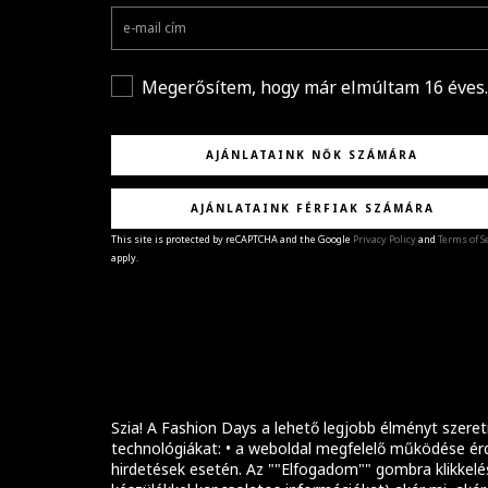
Megerősítem, hogy már elmúltam 16 éves.
AJÁNLATAINK NŐK SZÁMÁRA
AJÁNLATAINK FÉRFIAK SZÁMÁRA
This site is protected by reCAPTCHA and the Google
Privacy Policy
and
Terms of S
apply.
GRATULÁLUNK!
Sikeresen feliratkoztál hírlevelünkre a(z)
%email
címmel.
Alig várjuk, hogy elküldhessük neked márkáink legúj
kollekcióit, különleges ajánlatainkat és stílustippjein
Szia! A Fashion Days a lehető legjobb élményt szeret
technológiákat: • a weboldal megfelelő működése érd
hirdetések esetén. Az ""Elfogadom"" gombra klikkelé