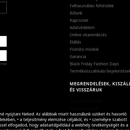
Felhasználási feltételek
Rólunk
Kapcsolat
Adatvédelem
Online vitarendezés
Elállás
Fizetési módok
Garancia
Black Friday Fashion Days
ervice
Termékvisszahívási bejelentése
MEGRENDELÉSEK, KISZÁL
%
ÉS VISSZÁRUK
abb
Gyakori kérdések
ket!
Fizetési módok
né nyújtani Neked. Az alábbiak miatt használunk sütiket és hasonló
Szállítási módok
ekében, • a teljesítmény elemzése céljából, és • személyre szabott
Garanciális információ
ssel elfogadod, hogy adataitd(például a webhely tevékenységét és a