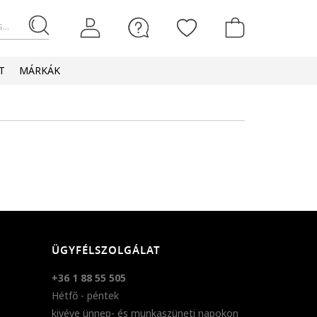
...
T
MÁRKÁK
ÜGYFÉLSZOLGÁLAT
+36 1 88 55 505
Hétfő - péntek
kivéve ünnep- és munkaszüneti napokon