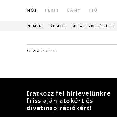
NŐI
FÉRFI
LÁNY
FIÚ
RUHÁZAT
LÁBBELIK
TÁSKÁK ÉS KIEGÉSZÍTŐK
CATALOG
/
DeFacto
Iratkozz fel hírlevelünkre
friss ajánlatokért és
divatinspirációkért!