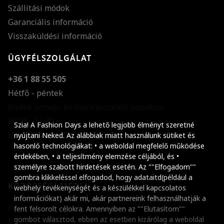
Szállítási módok
Garanciális információ
Visszaküldési információ
ÜGYFÉLSZOLGÁLAT
+36 1 88 55 505
Hétfő - péntek
kivéve ünnep- és munkaszüneti napokon
Szöveg méretének n
08:00 - 16:30
Szia! A Fashion Days a lehető legjobb élményt szeretné
E-mail küldése
Szöveg méretének c
nyújtani Neked. Az alábbiak miatt használunk sütiket és
hasonló technológiákat: • a weboldal megfelelő működése
Szóköz növelése
érdekében, • a teljesítmény elemzése céljából, és •
személyre szabott hirdetések esetén. Az ""Elfogadom""
Szóköz csökkentése
gombra klikkeléssel elfogadod, hogy adataitd(például a
KÖZÖSSÉGI MÉDIA
webhely tevékenységét és a készülékkel kapcsolatos
Sortávolság növelés
információkat) akár mi, akár partnereink felhasználhatják a
Facebook
fent felsorolt célokra. Amennyiben az ""Elutasítom""
Sortávolság csökken
gombot választod, ebben az esetben kizárólag a weboldal
Instagram