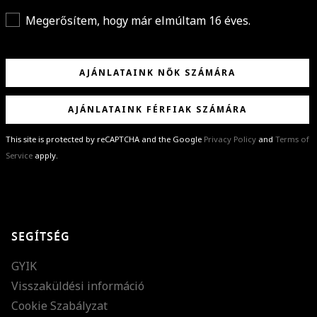
Megerősítem, hogy már elmúltam 16 éves.
AJÁNLATAINK NŐK SZÁMÁRA
AJÁNLATAINK FÉRFIAK SZÁMÁRA
This site is protected by reCAPTCHA and the Google
Privacy Policy
and
Terms of
Service
apply.
GRATULÁLUNK!
Sikeresen feliratkoztál hírlevelünkre a(z)
%email%
címmel.
Alig várjuk, hogy elküldhessük neked márkáink legújabb kollekcióit,
SEGÍTSÉG
különleges ajánlatainkat és stílustippjeinket!
GYIK
Visszaküldési információ
Cookie Szabályzat