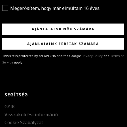
Megerősítem, hogy már elmúltam 16 éves.
AJÁNLATAINK NŐK SZÁMÁRA
AJÁNLATAINK FÉRFIAK SZÁMÁRA
This site is protected by reCAPTCHA and the Google
Privacy Policy
and
Terms of
Service
apply.
GRATULÁLUNK!
Sikeresen feliratkoztál hírlevelünkre a(z)
%email%
címmel.
Alig várjuk, hogy elküldhessük neked márkáink legújabb kollekcióit,
SEGÍTSÉG
különleges ajánlatainkat és stílustippjeinket!
GYIK
Visszaküldési információ
Cookie Szabályzat