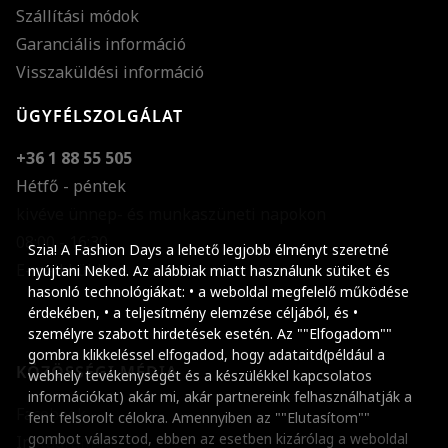
Szállítási módok
Garanciális információ
Visszaküldési információ
ÜGYFÉLSZOLGÁLAT
+36 1 88 55 505
Hétfő - péntek
kivéve ünnep- és munkaszüneti napokon
Szöveg méretének n
08:00 - 16:30
Szia! A Fashion Days a lehető legjobb élményt szeretné
E-mail küldése
Szöveg méretének c
nyújtani Neked. Az alábbiak miatt használunk sütiket és
hasonló technológiákat: • a weboldal megfelelő működése
Szóköz növelése
érdekében, • a teljesítmény elemzése céljából, és •
személyre szabott hirdetések esetén. Az ""Elfogadom""
Szóköz csökkentése
gombra klikkeléssel elfogadod, hogy adataitd(például a
KÖZÖSSÉGI MÉDIA
webhely tevékenységét és a készülékkel kapcsolatos
Sortávolság növelés
információkat) akár mi, akár partnereink felhasználhatják a
Facebook
fent felsorolt célokra. Amennyiben az ""Elutasítom""
Sortávolság csökken
gombot választod, ebben az esetben kizárólag a weboldal
Instagram