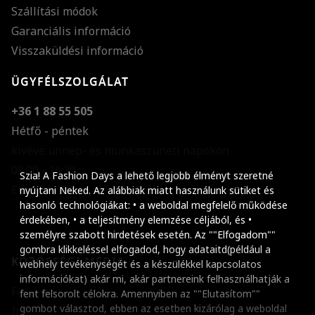
Szállítási módok
Garanciális információ
Visszaküldési információ
ÜGYFÉLSZOLGÁLAT
+36 1 88 55 505
Hétfő - péntek
kivéve ünnep- és munkaszüneti napokon
Szöveg méretének n
08:00 - 16:30
Szia! A Fashion Days a lehető legjobb élményt szeretné
E-mail küldése
Szöveg méretének c
nyújtani Neked. Az alábbiak miatt használunk sütiket és
hasonló technológiákat: • a weboldal megfelelő működése
Szóköz növelése
érdekében, • a teljesítmény elemzése céljából, és •
személyre szabott hirdetések esetén. Az ""Elfogadom""
Szóköz csökkentése
gombra klikkeléssel elfogadod, hogy adataitd(például a
KÖZÖSSÉGI MÉDIA
webhely tevékenységét és a készülékkel kapcsolatos
Sortávolság növelés
információkat) akár mi, akár partnereink felhasználhatják a
Facebook
fent felsorolt célokra. Amennyiben az ""Elutasítom""
Sortávolság csökken
gombot választod, ebben az esetben kizárólag a weboldal
Instagram