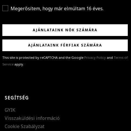
Megerősítem, hogy már elmúltam 16 éves.
AJÁNLATAINK NŐK SZÁMÁRA
AJÁNLATAINK FÉRFIAK SZÁMÁRA
This site is protected by reCAPTCHA and the Google
Privacy Policy
and
Terms of
Service
apply.
GRATULÁLUNK!
Sikeresen feliratkoztál hírlevelünkre a(z)
%email%
címmel.
Alig várjuk, hogy elküldhessük neked márkáink legújabb kollekcióit,
SEGÍTSÉG
különleges ajánlatainkat és stílustippjeinket!
GYIK
Visszaküldési információ
Cookie Szabályzat