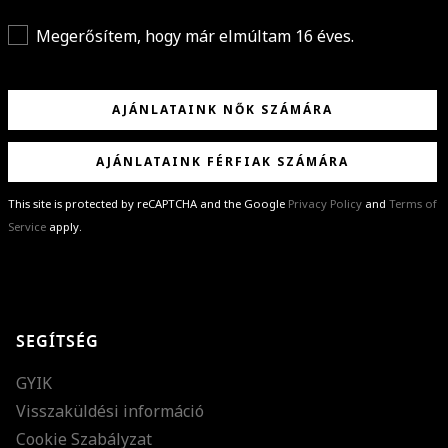
Megerősítem, hogy már elmúltam 16 éves.
AJÁNLATAINK NŐK SZÁMÁRA
AJÁNLATAINK FÉRFIAK SZÁMÁRA
This site is protected by reCAPTCHA and the Google
Privacy Policy
and
Terms of
Service
apply.
GRATULÁLUNK!
Sikeresen feliratkoztál hírlevelünkre a(z)
%email%
címmel.
Alig várjuk, hogy elküldhessük neked márkáink legújabb kollekcióit,
SEGÍTSÉG
különleges ajánlatainkat és stílustippjeinket!
GYIK
Visszaküldési információ
Cookie Szabályzat