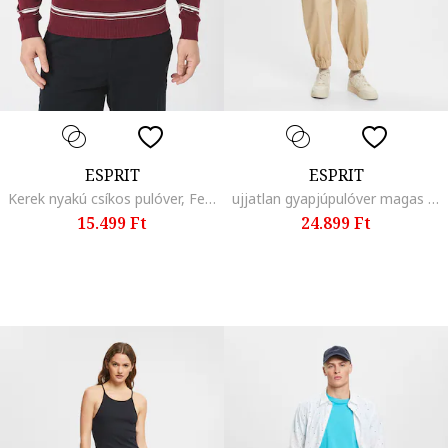
ESPRIT
ESPRIT
Kerek nyakú csíkos pulóver, Fehér/Bordó
ujjatlan gyapjúpulóver magas gallérral, Rózsaszín
15.499 Ft
24.899 Ft