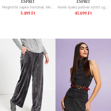
ESPRIT
ESPRIT
Megkötős sapka mintával, Melange szürke/Királykék
Kerek nyakú pulóver ejtett ujjakkal, Világosbézs
3.499 Ft
45.699 Ft