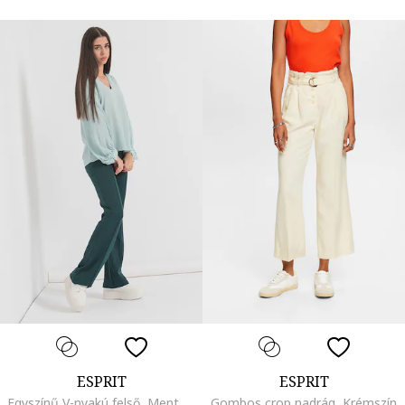
ESPRIT
ESPRIT
Egyszínű V-nyakú felső, Mentazöld
Gombos crop nadrág, Krémszín