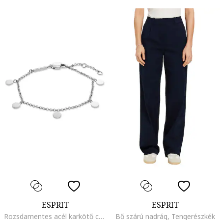
ESPRIT
ESPRIT
Rozsdamentes acél karkötő charmokkal
Bő szárú nadrág, Tengerészkék