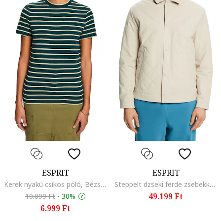
ESPRIT
ESPRIT
Kerek nyakú csíkos póló, Bézs/Angolzöld
Steppelt dzseki ferde zsebekkel, Világosbézs
49.199 Ft
10.099 Ft
-
30%
6.999 Ft