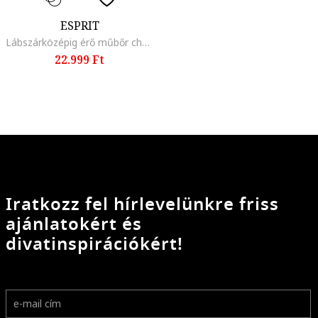
ESPRIT
Lábszárközépig érő műbőr chelsea csizma, Fekete
22.999 Ft
Iratkozz fel hírlevelünkre friss
ajánlatokért és
divatinspirációkért!