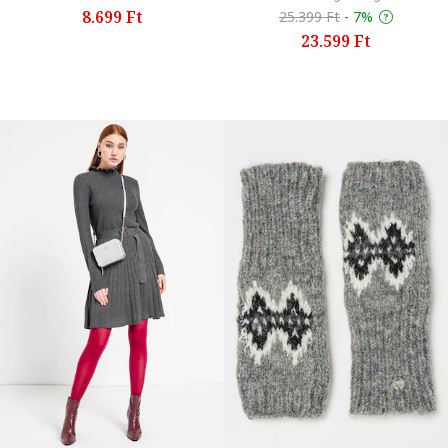
8.699 Ft
25.399 Ft
-
7%
23.599 Ft