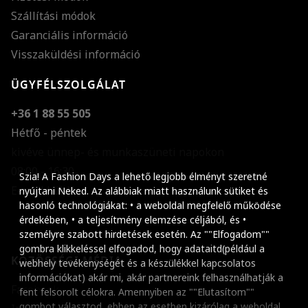
Szállítási módok
Garanciális információ
Visszaküldési információ
ÜGYFÉLSZOLGÁLAT
+36 1 88 55 505
Hétfő - péntek
kivéve ünnep- és munkaszüneti napokon
Szöveg méretének n
08:00 - 16:30
Szia! A Fashion Days a lehető legjobb élményt szeretné
E-mail küldése
Szöveg méretének c
nyújtani Neked. Az alábbiak miatt használunk sütiket és
hasonló technológiákat: • a weboldal megfelelő működése
Szóköz növelése
érdekében, • a teljesítmény elemzése céljából, és •
személyre szabott hirdetések esetén. Az ""Elfogadom""
Szóköz csökkentése
gombra klikkeléssel elfogadod, hogy adataitd(például a
KÖZÖSSÉGI MÉDIA
webhely tevékenységét és a készülékkel kapcsolatos
Sortávolság növelés
információkat) akár mi, akár partnereink felhasználhatják a
Facebook
fent felsorolt célokra. Amennyiben az ""Elutasítom""
Sortávolság csökken
gombot választod, ebben az esetben kizárólag a weboldal