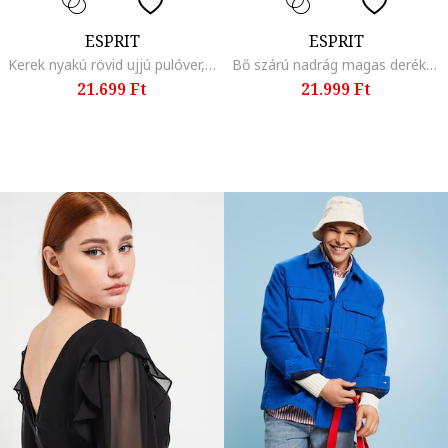
ESPRIT
ESPRIT
Kerek nyakú rövid ujjú pulóver, Fehér
Bő szárú nadrág magas derékrésszel, Bordó
21.699 Ft
21.999 Ft