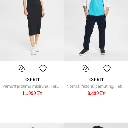
ESPRIT
ESPRIT
Pamuttartalmú midiruha, Fekete
Normál fazonú pamuting, Fehér/Halványzöld/Kék
11.999 Ft
8.499 Ft