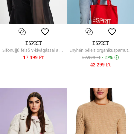
ESPRIT
ESPRIT
Sifonujjú felső V-kivágással a hátoldalán, Fekete
Enyhén bélelt organikuspamut dzseki, Királykék
17.399 Ft
57.999 Ft
-
27%
42.299 Ft