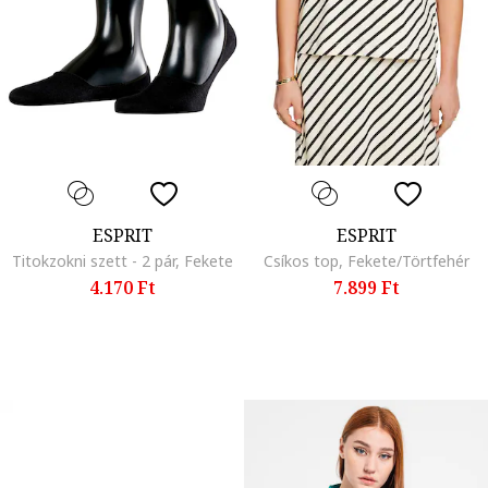
ESPRIT
ESPRIT
Titokzokni szett - 2 pár, Fekete
Csíkos top, Fekete/Törtfehér
4.170 Ft
7.899 Ft