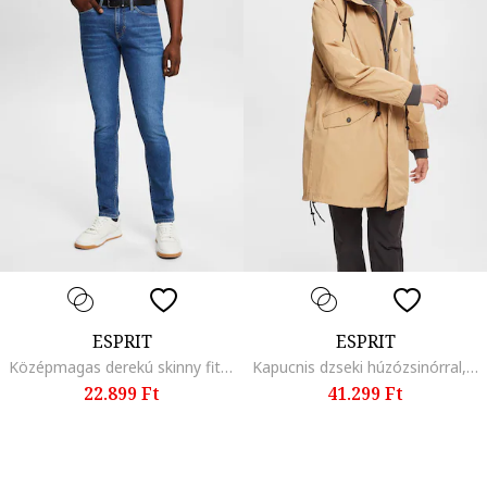
ESPRIT
ESPRIT
Középmagas derekú skinny fit farmernadrág, Sötétkék
Kapucnis dzseki húzózsinórral, Tevebarna
22.899 Ft
41.299 Ft