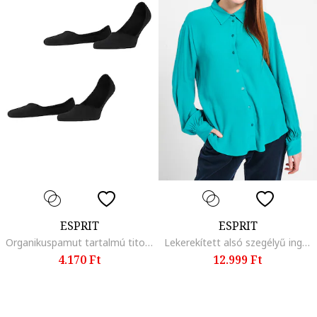
ESPRIT
ESPRIT
Organikuspamut tartalmú titokzokni szett - 2 pár, Fekete
Lekerekített alsó szegélyű ing, Perzsazöld
4.170 Ft
12.999 Ft