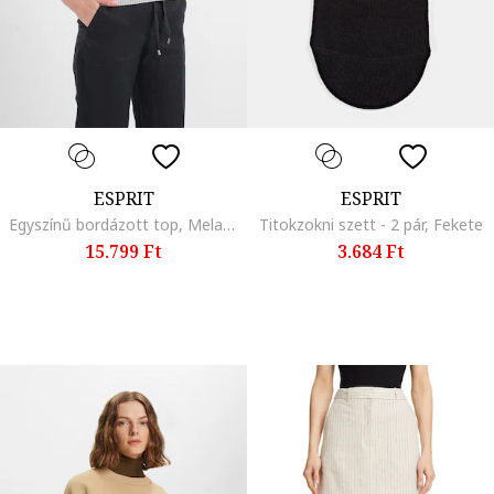
ESPRIT
ESPRIT
Egyszínű bordázott top, Melange szürke
Titokzokni szett - 2 pár, Fekete
15.799 Ft
3.684 Ft