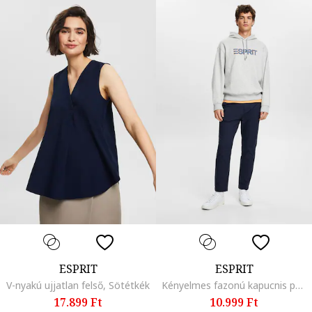
ESPRIT
ESPRIT
V-nyakú ujjatlan felső, Sötétkék
Kényelmes fazonú kapucnis pulóver ejtett ujjakkal, Világosszürke
17.899 Ft
10.999 Ft