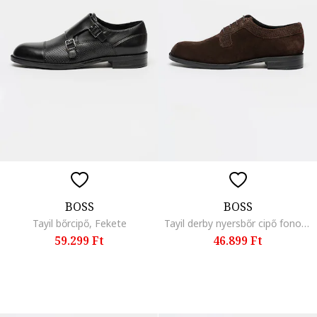
BOSS
BOSS
Tayil bőrcipő, Fekete
Tayil derby nyersbőr cipő fonott részletekkel, Sötétbarna
59.299 Ft
46.899 Ft