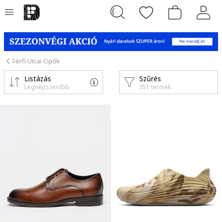
Férfi Utcai Cipők
Listázás
Szűrés
Legnépszerűbb
351 termék