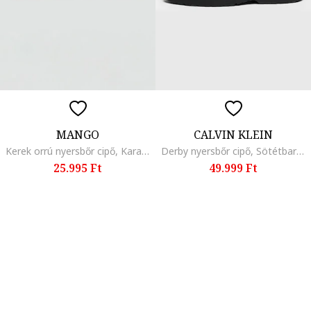
MANGO
CALVIN KLEIN
Kerek orrú nyersbőr cipő, Karamellbarna
Derby nyersbőr cipő, Sötétbarna
25.995 Ft
49.999 Ft