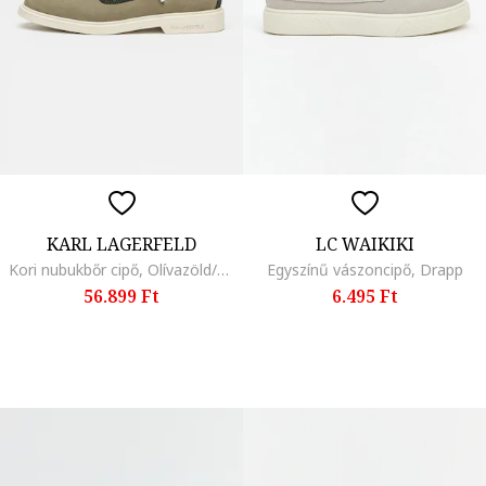
KARL LAGERFELD
LC WAIKIKI
Kori nubukbőr cipő, Olívazöld/Angolzöld/Krémszín
Egyszínű vászoncipő, Drapp
56.899 Ft
6.495 Ft