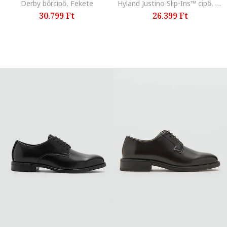
Derby bőrcipő, Fekete
Hyland Justino Slip-Ins™ cipő, Tópbarna
30.799 Ft
26.399 Ft