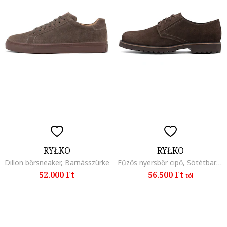
RYŁKO
RYŁKO
Dillon bőrsneaker, Barnásszürke
Fűzős nyersbőr cipő, Sötétbarna
52.000 Ft
56.500 Ft
-tól