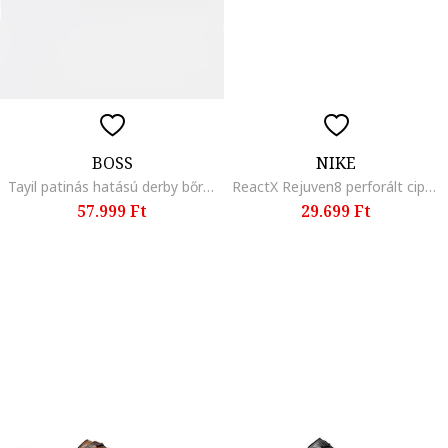
BOSS
NIKE
Tayil patinás hatású derby bőrcipő, Vörösesbarna
ReactX Rejuven8 perforált cipő, Krémszín
57.999 Ft
29.699 Ft