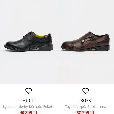
HUGO
BOSS
Lysander derby bőrcipő, Fekete
Tayil bőrcipő, Sötétbarna
46.899 Ft
58.299 Ft