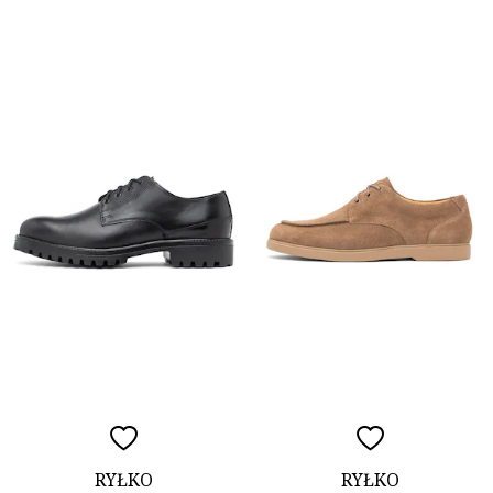
RYŁKO
RYŁKO