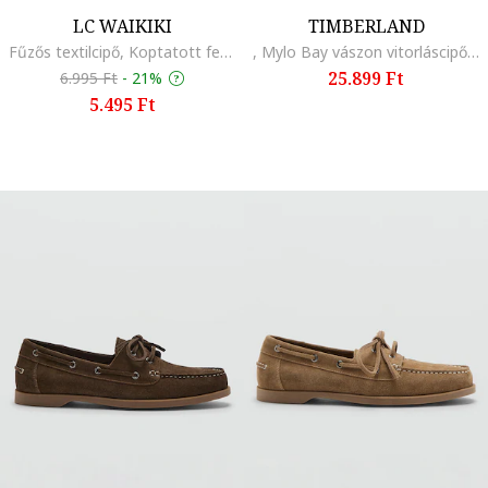
LC WAIKIKI
TIMBERLAND
Fűzős textilcipő, Koptatott fekete
, Mylo Bay vászon vitorláscipő, Sötétkék
25.899 Ft
6.995 Ft
-
21%
5.495 Ft