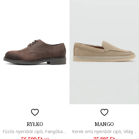
RYŁKO
MANGO
Fűzős nyersbőr cipő, Fangóbarna
Kerek orrú nyersbőr cipő, Világosbézs
56.500 Ft
25.995 Ft