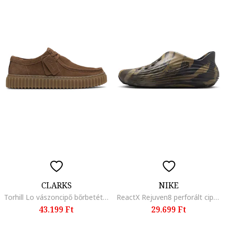
CLARKS
NIKE
Torhill Lo vászoncipő bőrbetéttel, Fangóbarna
ReactX Rejuven8 perforált cipő, Barna/Bézs
43.199 Ft
29.699 Ft