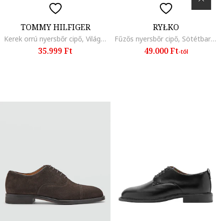
TOMMY HILFIGER
RYŁKO
Kerek orrú nyersbőr cipő, Világos tópbarna
Fűzős nyersbőr cipő, Sötétbarna
35.999 Ft
49.000 Ft
-tól