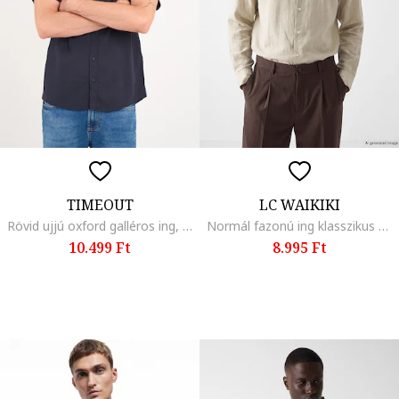
TIMEOUT
LC WAIKIKI
Rövid ujjú oxford galléros ing, Szénszürke
Normál fazonú ing klasszikus gallérral, Bézs,
10.499 Ft
8.995 Ft