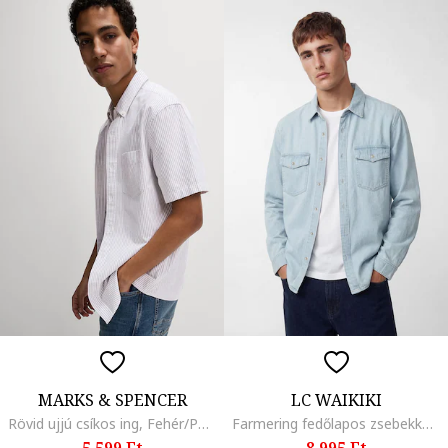
MARKS & SPENCER
LC WAIKIKI
Rövid ujjú csíkos ing, Fehér/Púderlila
Farmering fedőlapos zsebekkel, Világoskék
5.599 Ft
8.995 Ft