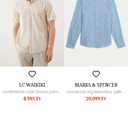
LC WAIKIKI
MARKS & SPENCER
Levélmintás szűk fazonú pamuting, Krémszín
Lenvászon ing klasszikus gallérral, Azúrkék
8.995 Ft
20.099 Ft