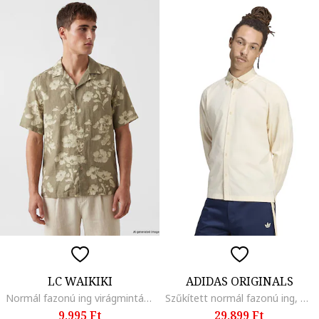
LC WAIKIKI
ADIDAS ORIGINALS
Normál fazonú ing virágmintával, Bézs, Zsályazöld,
Szűkített normál fazonú ing, Krémszín
9.995 Ft
29.899 Ft