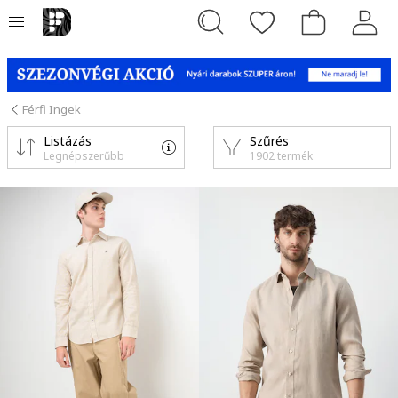
Férfi Ingek
Listázás
Szűrés
Legnépszerűbb
1902 termék