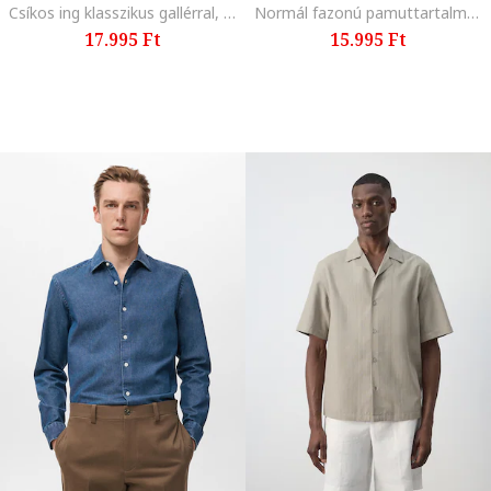
Csíkos ing klasszikus gallérral, Világosbézs
Normál fazonú pamuttartalmú ing, Fangóbarna,
17.995 Ft
15.995 Ft