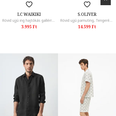
LC WAIKIKI
S.OLIVER
Rövid ujjú ing hajtókás gallérral, Fekete
Rövid ujjú pamuting, Tengerészkék
3.995 Ft
14.599 Ft