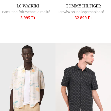
LC WAIKIKI
TOMMY HILFIGER
Pamuting foltzsebbel a mellrészén, Szénszürke
Lenvászon ing legombolható gallérral, Világoskék
3.995 Ft
32.899 Ft