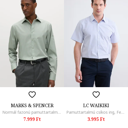
MARKS & SPENCER
LC WAIKIKI
Normál fazonú pamuttartalmú ing, Pasztellzöld
Pamuttartalmú csíkos ing, Fehér/Kék
7.999 Ft
3.995 Ft