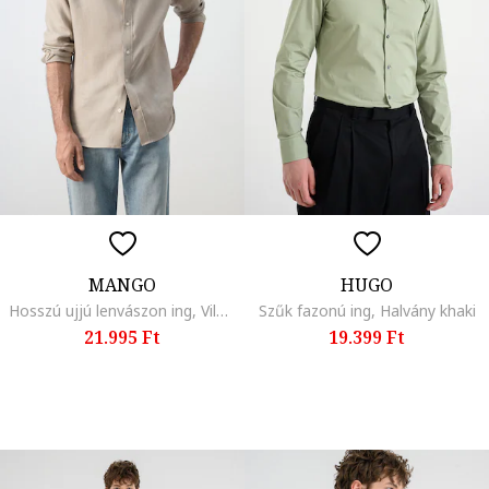
MANGO
HUGO
Hosszú ujjú lenvászon ing, Világos tópbarna
Szűk fazonú ing, Halvány khaki
21.995 Ft
19.399 Ft