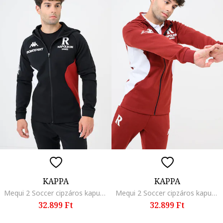
KAPPA
KAPPA
Mequi 2 Soccer cipzáros kapucnis pulóver oldalzsebekkel, Fekete
Mequi 2 Soccer cipzáros kapucnis pulóver oldalzsebekkel, Bordó
32.899 Ft
32.899 Ft