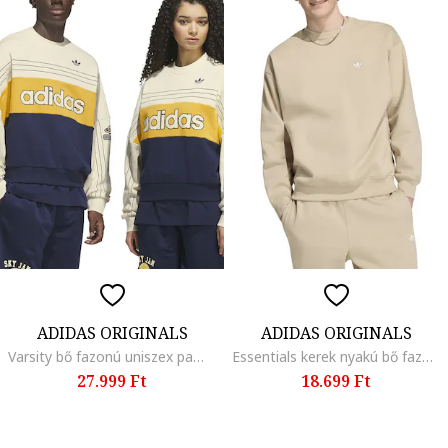
ADIDAS ORIGINALS
ADIDAS ORIGINALS
Varsity bő fazonú uniszex pamutpulóver logóval, Sötétkék, Mézsárga, Krémszín,
Essentials kerek nyakú bő fazonú pulóver
27.999 Ft
18.699 Ft