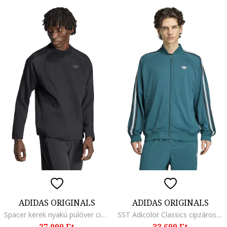
ADIDAS ORIGINALS
ADIDAS ORIGINALS
Spacer kerek nyakú pulóver cipzáros zsebekkel, Antracitszürke
SST Adicolor Classics cipzáros felső, Fehér, Smaragdzöld,
27.999 Ft
33.699 Ft