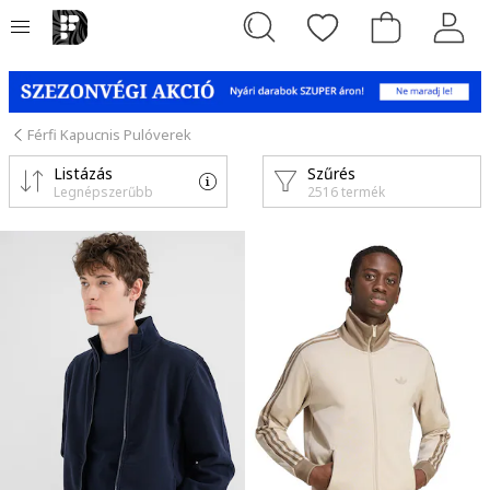
Férfi Kapucnis Pulóverek
Listázás
Szűrés
Legnépszerűbb
2516 termék