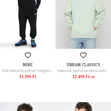
NIKE
URBAN CLASSICS
Club kapucnis pulóver kenguruzsebbel, Fekete
Kapucnis pamuttartalmú pulóver kenguruzsebbel
15.399 Ft
12.499 Ft
-tól