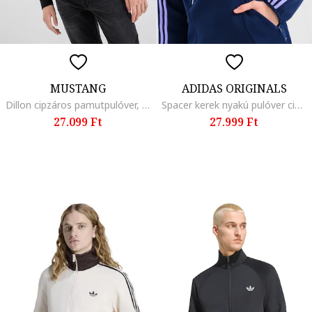
MUSTANG
ADIDAS ORIGINALS
Dillon cipzáros pamutpulóver, Fekete
Spacer kerek nyakú pulóver cipzáros zsebekkel, Óceánkék/Halványlila
27.099 Ft
27.999 Ft