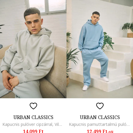
URBAN CLASSICS
URBAN CLASSICS
Kapucnis pulóver cipzárral, Világosszürke
Kapucnis pamuttartalmú pulóver kenguruzsebbel
14.099 Ft
12.499 Ft
-tól