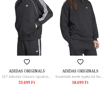
ADIDAS ORIGINALS
ADIDAS ORIGINALS
SST Adicolor Classics cipzáros felső, Fehér, Fekete,
Essentials kerek nyakú bő fazonú pulóver
33.699 Ft
18.699 Ft