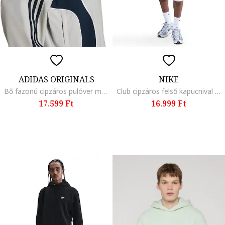
ADIDAS ORIGINALS
NIKE
Bő fazonú cipzáros pulóver magas gallérral, Szürke/Sötétkék
Club cipzáros felső kapucnival és logóval, Olajkék
17.599 Ft
16.999 Ft