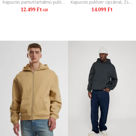
Kapucnis pamuttartalmú pulóver kenguruzsebbel, Fehér
Kapucnis pulóver cipzárral, Zsályazöld
12.499 Ft
14.099 Ft
-tól