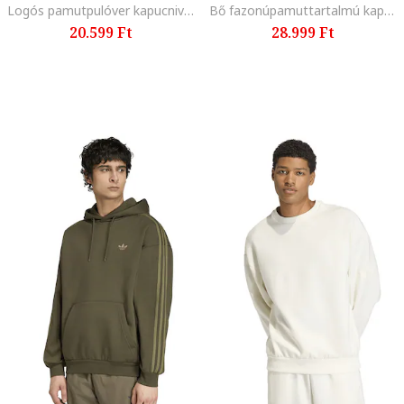
Logós pamutpulóver kapucnival, Tengerészkék
Bő fazonúpamuttartalmú kapucnis pulóver, Tengerészkék
20.599 Ft
28.999 Ft