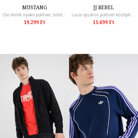
MUSTANG
JJ REBEL
Clio kerek nyakú pulóver, Sötétzöld
Luca cipzáros pulóver középhosszú gallérral, Márványszürke
19.299 Ft
11.699 Ft