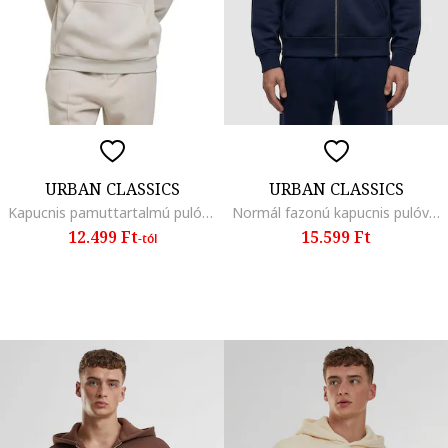
URBAN CLASSICS
URBAN CLASSICS
Kapucnis pamuttartalmú pulóver kenguruzsebbel
Normál fazonú kapucnis pulóver cipzárral, Sötétkék
12.499 Ft
15.599 Ft
-tól