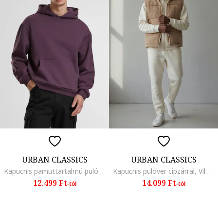
URBAN CLASSICS
URBAN CLASSICS
Kapucnis pamuttartalmú pulóver kenguruzsebbel
Kapucnis pulóver cipzárral, Világosbézs
12.499 Ft
14.099 Ft
-tól
-tól