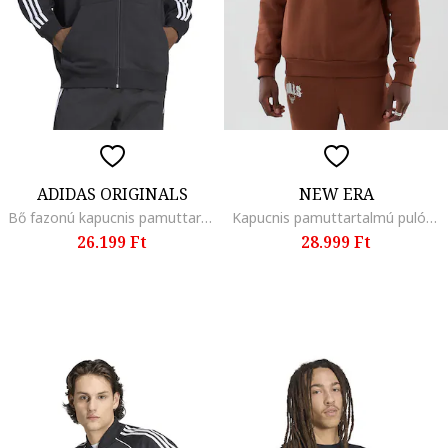
ADIDAS ORIGINALS
NEW ERA
Bő fazonú kapucnis pamuttartalmú pulóver, Fehér/Szénfekete
Kapucnis pamuttartalmú pulóver logóval, Vörösesbarna
26.199 Ft
28.999 Ft