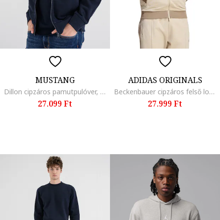
MUSTANG
ADIDAS ORIGINALS
Dillon cipzáros pamutpulóver, Tengerészkék
Beckenbauer cipzáros felső logóval, Bézs/Barnásszürke
27.099 Ft
27.999 Ft