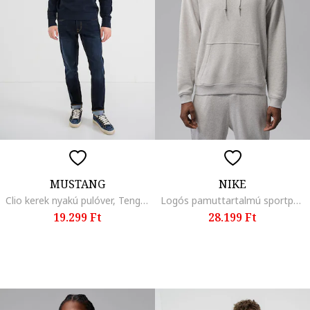
MUSTANG
NIKE
Clio kerek nyakú pulóver, Tengerészkék
Logós pamuttartalmú sportpulóver kapucnival, Melange szürke,
19.299 Ft
28.199 Ft