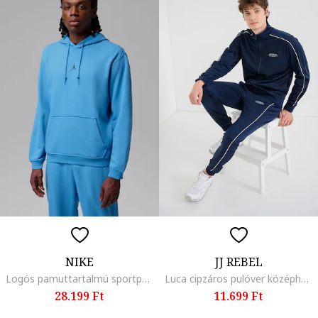
NIKE
JJ REBEL
Logós pamuttartalmú sportpulóver kapucnival, Azúrkék,
Luca cipzáros pulóver középhosszú gallérral, Tengerészkék
28.199 Ft
11.699 Ft