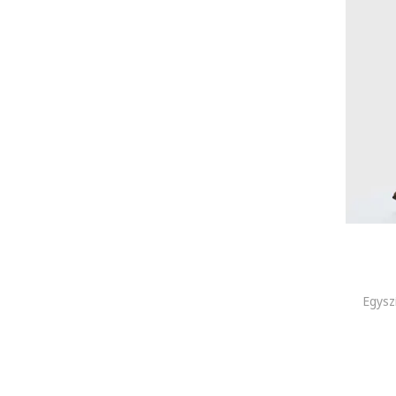
S
M
L
XL
2XL
3XL
4XL
5XL - 10XL
32 - 34 EU
36 EU
38 EU
40 EU
42 EU
Egysz
44 EU
46 EU
48 EU
50 - 56 EU