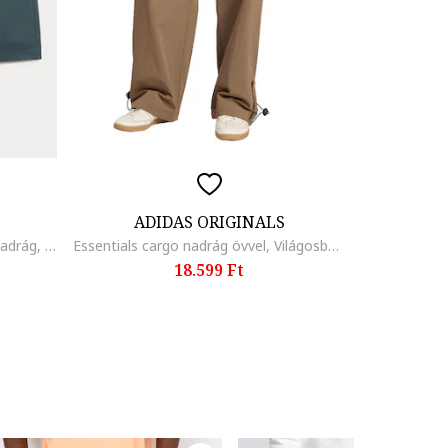
ADIDAS ORIGINALS
Középmagas derekú chino rövidnadrág, Olajkék
Essentials cargo nadrág övvel, Világosbarna
18.599 Ft