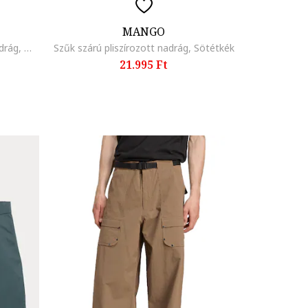
MANGO
Extra szűk fazonú pliszírozott nadrág, Melange világosszürke
Szűk szárú pliszírozott nadrág, Sötétkék
21.995 Ft