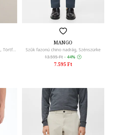
MANGO
Húzózsinóros pamut rövidnadrág, Törtfehér
Szűk fazonú chino nadrág, Szénszürke
13.595 Ft
-
44%
7.595 Ft