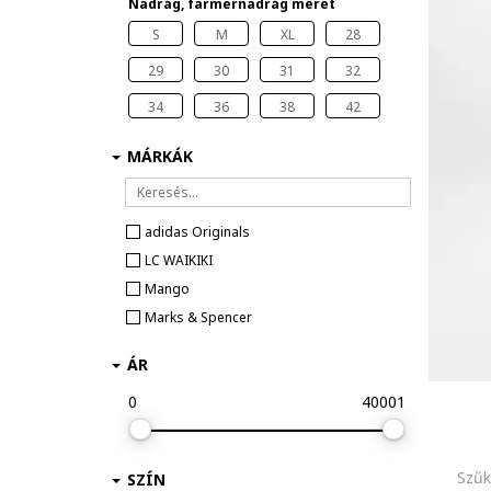
Nadrág, farmernadrág méret
S
M
XL
28
29
30
31
32
34
36
38
42
MÁRKÁK
adidas Originals
LC WAIKIKI
Mango
Marks & Spencer
ÁR
0
40001
Szűk
SZÍN