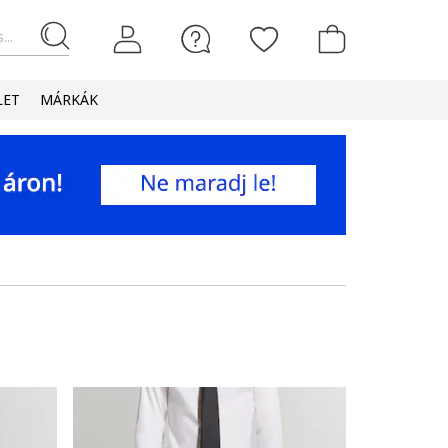
...
LET
MÁRKÁK