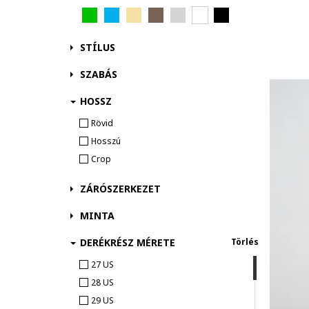
STÍLUS
SZABÁS
HOSSZ
Rövid
Hosszú
Crop
ZÁRÓSZERKEZET
MINTA
DERÉKRÉSZ MÉRETE
Törlés
27 US
28 US
29 US