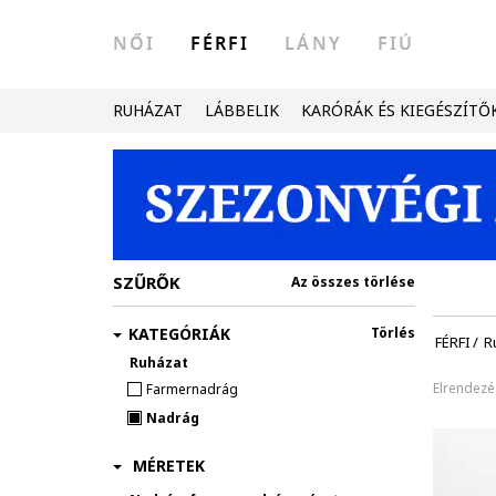
NŐI
FÉRFI
LÁNY
FIÚ
RUHÁZAT
LÁBBELIK
KARÓRÁK ÉS KIEGÉSZÍTŐ
SZŰRŐK
Az összes törlése
KATEGÓRIÁK
Törlés
FÉRFI
/
R
Ruházat
Elrendezé
Farmernadrág
Nadrág
MÉRETEK