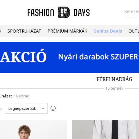
Keresés
K
SPORTRUHÁZAT
PRÉMIUM MÁRKÁK
Genius Deals
OUT
FÉRFI NADRÁG
15 termék
uházat
/
Nadrág
Legnépszerűbb
s