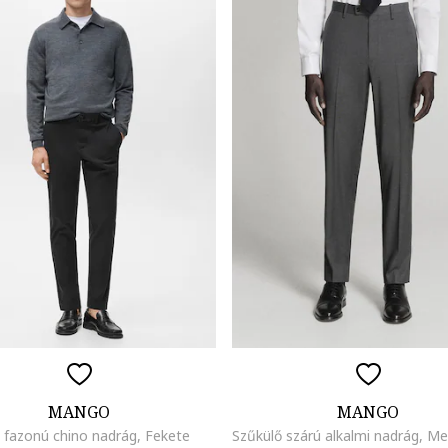
MANGO
MANGO
 fazonú chino nadrág, Fekete