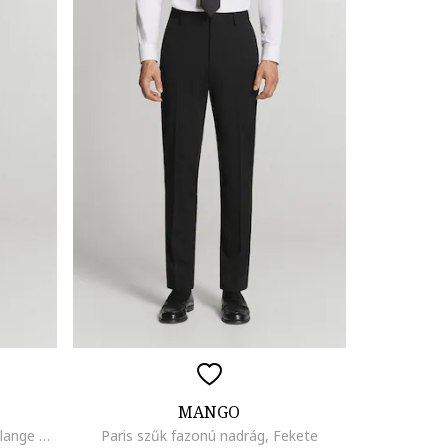
MANGO
Szűkülő szárú alkalmi nadrág, Melange sötétszürke
Paris szűk fazonú nadrág, Fekete