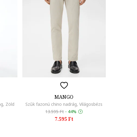
MANGO
g, Zöld
Szűk fazonú chino nadrág, Világosbézs
13.595 Ft
-
44%
7.595 Ft