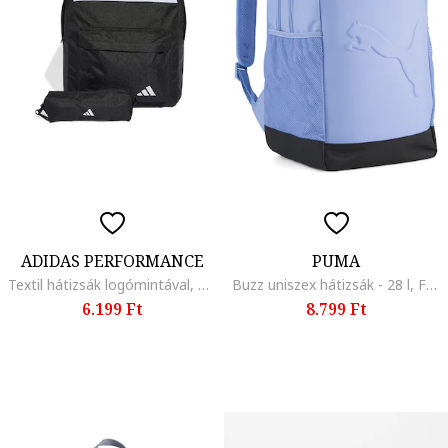
ADIDAS PERFORMANCE
PUMA
Textil hátizsák logómintával, Fekete
Buzz uniszex hátizsák - 28 l, Fekete/Levendulakék
6.199 Ft
8.799 Ft