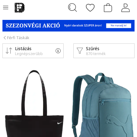
Férfi Táskák
Listázás
Szűrés
Legnépszerűbb
870 termék