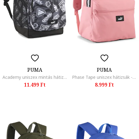
PUMA
PUMA
Academy uniszex mintás hátizsák - 29 l, Fehér/Fekete/Sötétszürke
Phase Tape uniszex hátizsák - 20 l, Fekete/Pasztellrózsaszín
11.499 Ft
8.999 Ft