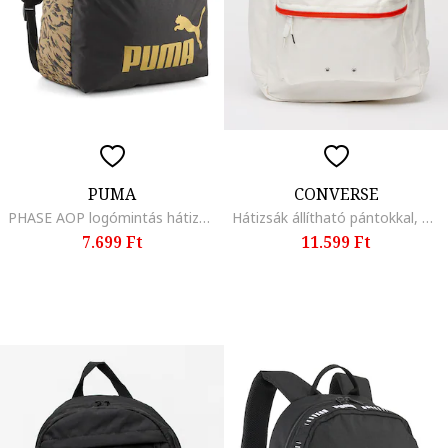
PUMA
CONVERSE
PHASE AOP logómintás hátizsák, Fekete/Bézs
Hátizsák állítható pántokkal, Piros/Törtfehér
7.699 Ft
11.599 Ft