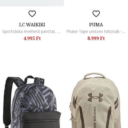
LC WAIKIKI
PUMA
Sporttáska levehető pánttal, Fekete
Phase Tape uniszex hátizsák - 20 l, Fekete/Perzsazöld
4.995 Ft
8.999 Ft