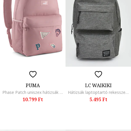
PUMA
LC WAIKIKI
Phase Patch uniszex hátizsák - 20 l, Fehér/Pasztellrózsaszín/Kék
Hátizsák laptoptartó rekesszel, Szürke
10.799 Ft
5.495 Ft