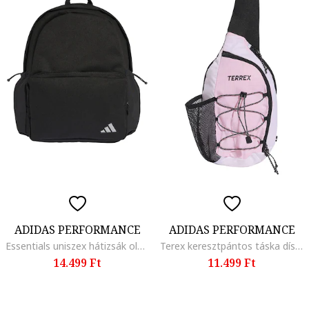
ADIDAS PERFORMANCE
ADIDAS PERFORMANCE
Essentials uniszex hátizsák oldalzsebekkel - 27.4 l, Fekete
Terex keresztpántos táska dísz megkötővel, Fehér/Fekete/Pasztellrózsaszín
14.499 Ft
11.499 Ft