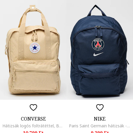
CONVERSE
NIKE
Hátizsák logós foltrátéttel, Bézs
Paris Saint Germain hátizsák - 25 l, Tengerészkék
10.799 Ft
9.299 Ft