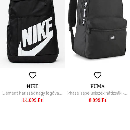
NIKE
PUMA
Element hátizsák nagy logóval - 21 l, Fehér/Fekete
Phase Tape uniszex hátizsák - 20 l, Fekete
14.099 Ft
8.999 Ft