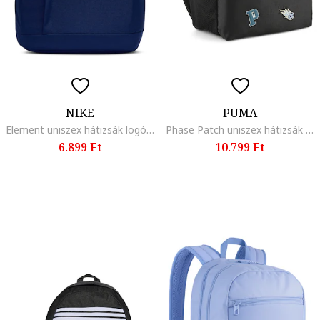
NIKE
PUMA
Element uniszex hátizsák logós részlettel - 21 l, Fehér/Sötétkék
Phase Patch uniszex hátizsák - 20 l, Fekete/Pasztellrózsaszín/Világoskék
6.899 Ft
10.799 Ft