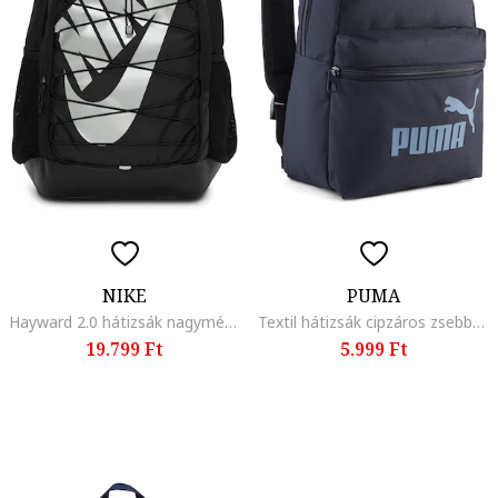
NIKE
PUMA
Hayward 2.0 hátizsák nagyméretű logóval, Fekete/Világosszürke
Textil hátizsák cipzáros zsebbel az elején, Sötétkék
19.799 Ft
5.999 Ft