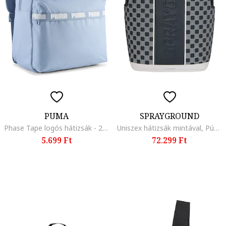
PUMA
SPRAYGROUND
Phase Tape logós hátizsák - 20 l, Pasztellkék
Uniszex hátizsák mintával, Púderkék/Tengerészkék
5.699 Ft
72.299 Ft