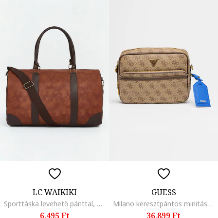
LC WAIKIKI
GUESS
Sporttáska levehető pánttal, Barna
Milano keresztpántos minitáska logóval, Barna
6.495 Ft
36.899 Ft