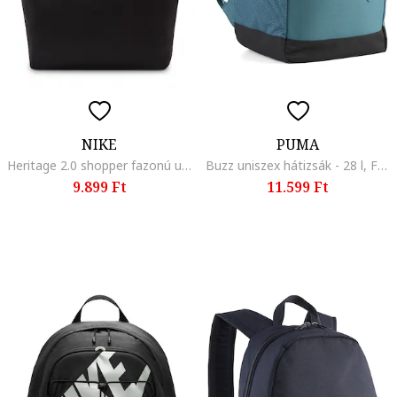
NIKE
PUMA
Heritage 2.0 shopper fazonú uniszex táska logóval, Fekete
Buzz uniszex hátizsák - 28 l, Fekete/Perzsazöld
9.899 Ft
11.599 Ft