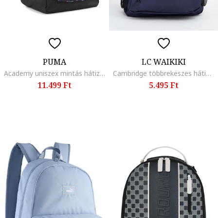
PUMA
LC WAIKIKI
Academy uniszex mintás hátizsák - 29 l, Fekete/Levendulakék/Lazacszín
Cambridge többrekeszes hátizsák, Tengerészkék
11.499 Ft
5.495 Ft