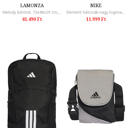
LAMONZA
NIKE
Melody bőrönd, 73x48x29 cm, 4 kg, Piros
Element hátizsák nagy logóval - 21 l, Fehér/Halványkék
41.490 Ft
11.999 Ft