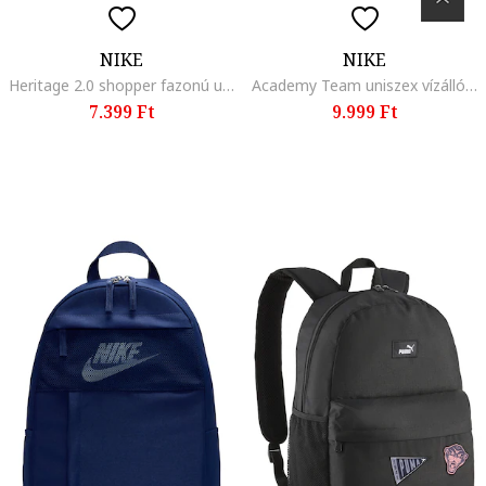
NIKE
NIKE
Heritage 2.0 shopper fazonú uniszex táska logóval, Bézs
Academy Team uniszex vízálló hátizsák - 30 l, Szalmasárga/Neon narancssárga
7.399 Ft
9.999 Ft