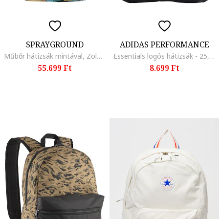
SPRAYGROUND
ADIDAS PERFORMANCE
Műbőr hátizsák mintával, Zöld/Fekete/Narancssárga
Essentials logós hátizsák - 25,7 l, Fehér/Fekete
55.699 Ft
8.699 Ft