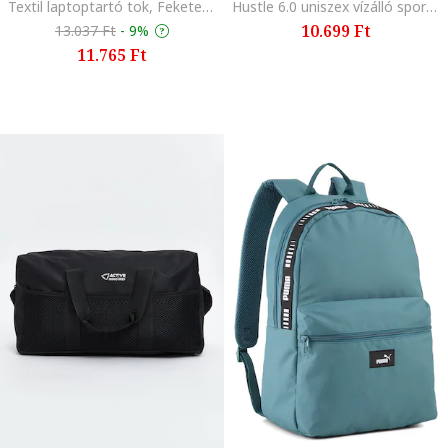
Textil laptoptartó tok, Fekete, 29.5x20x1
Hustle 6.0 uniszex vízálló sporthátizsák - 26 l, Fehér/Fekete
10.699 Ft
13.037 Ft
-
9%
11.765 Ft