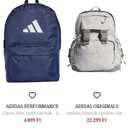
ADIDAS PERFORMANCE
ADIDAS ORIGINALS
Classic Bars textil hátizsák - 27,5 l, Fehér/Sötétkék
Uniszex hátizsák cipzáros zsebekkel, Világosszürke
4.899 Ft
22.299 Ft