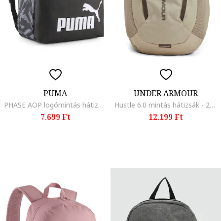
PUMA
UNDER ARMOUR
PHASE AOP logómintás hátizsák, Koptatott fekete/Szénszürke
Hustle 6.0 mintás hátizsák - 29 l, Bézs
7.699 Ft
12.199 Ft