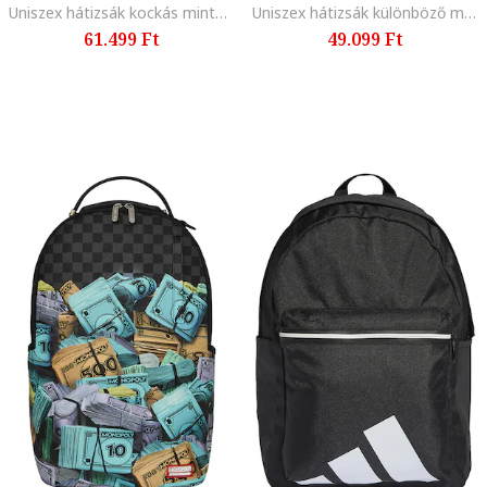
Uniszex hátizsák kockás mintával, Piros/Fekete/Fangóbarna
Uniszex hátizsák különböző mintákkal, Zöld/Barna/Rózsaszín
61.499 Ft
49.099 Ft