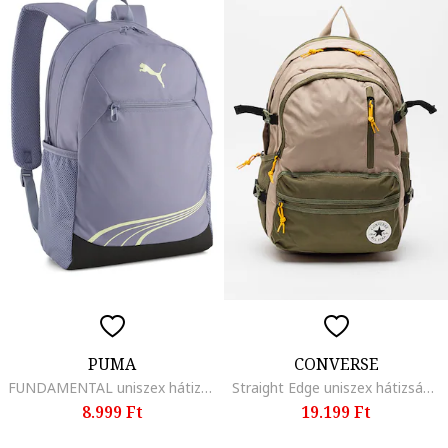
PUMA
CONVERSE
FUNDAMENTAL uniszex hátizsák laptoptartó rekesszel, Pasztellkék/Csontszín
Straight Edge uniszex hátizsák több zsebbel, Bézs/Khaki
8.999 Ft
19.199 Ft