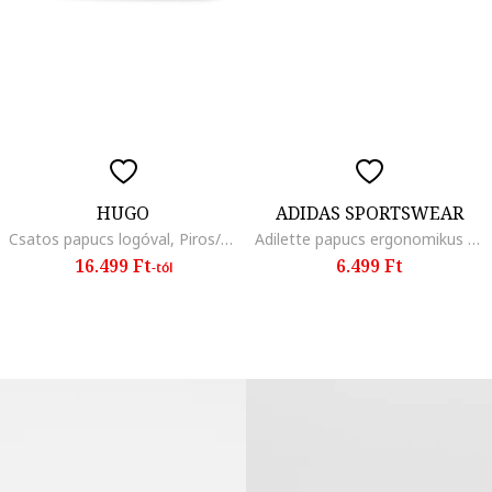
HUGO
ADIDAS SPORTSWEAR
Csatos papucs logóval, Piros/Fekete
Adilette papucs ergonomikus belső talppal, Fekete/Türkiz
16.499 Ft
6.499 Ft
-tól