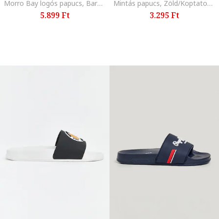
Morro Bay logós papucs, Barna/Szalmasárga/Jégkék/Halvány rózsaszín
Mintás papucs, Zöld/Koptatott fekete/Kék
5.899 Ft
3.295 Ft