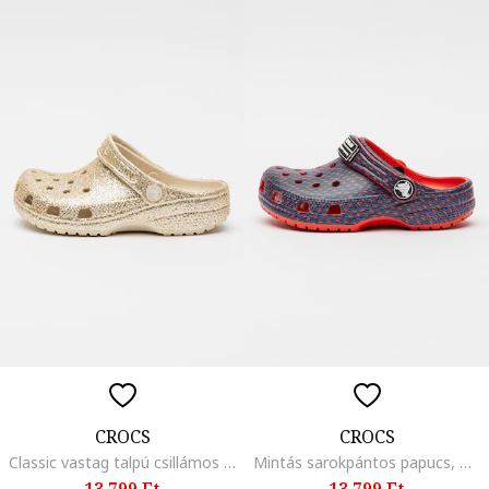
CROCS
CROCS
Classic vastag talpú csillámos papucs, Aranyszín
Mintás sarokpántos papucs, Piros/Tengerészkék
13.799 Ft
13.799 Ft