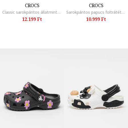
CROCS
CROCS
Classic sarokpántos állatmintás papucs, Koptatott fekete/Fangóbarna
Sarokpántos papucs foltrátétekkel, Világosszürke
12.199 Ft
10.999 Ft