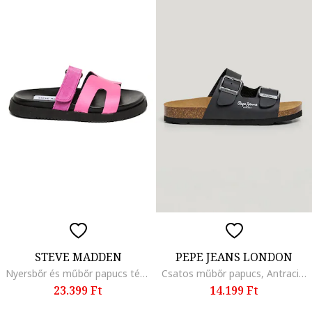
STEVE MADDEN
PEPE JEANS LONDON
Nyersbőr és műbőr papucs tépőzáras pánttal, Fukszia
Csatos műbőr papucs, Antracitszürke/Ezüstszín
23.399 Ft
14.199 Ft