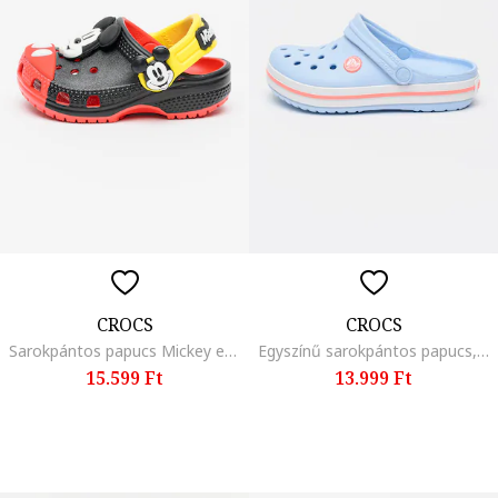
CROCS
CROCS
Sarokpántos papucs Mickey egér mintával, Piros/Fekete
Egyszínű sarokpántos papucs, Világoskék
15.599 Ft
13.999 Ft