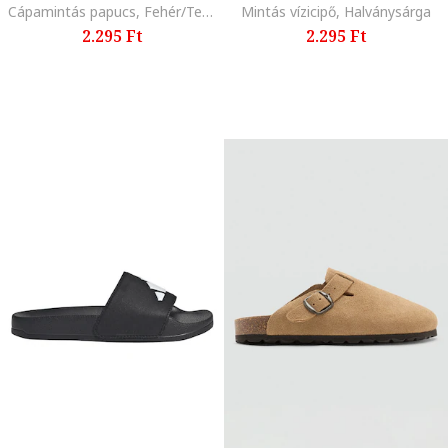
Cápamintás papucs, Fehér/Tengerészkék
Mintás vízicipő, Halványsárga
2.295 Ft
2.295 Ft