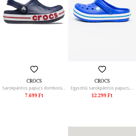
CROCS
CROCS
Sarokpántos papucs domború logóval a talpon, Fehér/Sötétkék
Egyszínű sarokpántos papucs, Sötétkék
7.699 Ft
12.299 Ft