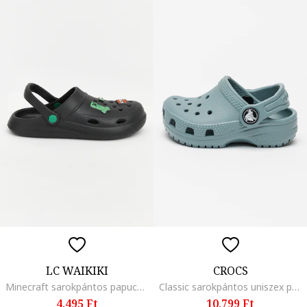
LC WAIKIKI
CROCS
Minecraft sarokpántos papucs, Fekete
Classic sarokpántos uniszex papucs, Szénszürke
4.495 Ft
10.799 Ft