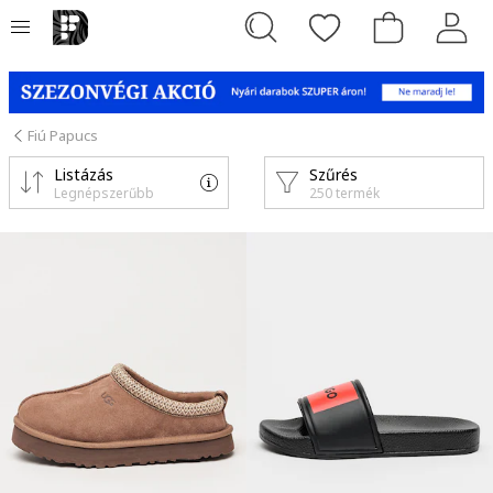
Fiú Papucs
Listázás
Szűrés
Legnépszerűbb
250 termék