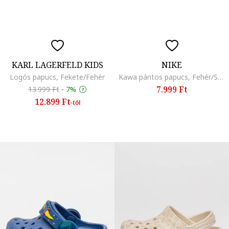
KARL LAGERFELD KIDS
NIKE
Logós papucs, Fekete/Fehér
Kawa pántos papucs, Fehér/Sárga/Angolzöld
7.999 Ft
13.999 Ft
-
7%
12.899 Ft
-tól