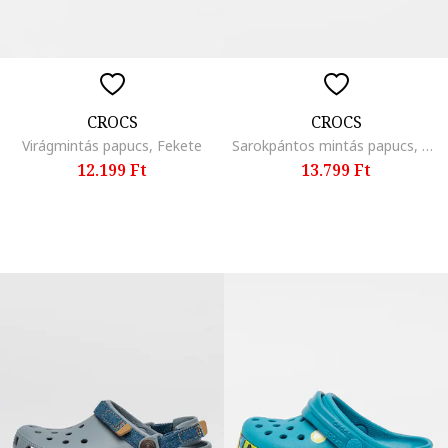
CROCS
CROCS
Virágmintás papucs, Fekete
Sarokpántos mintás papucs, Koptatott fekete/Törtfehér/Világosbézs
12.199 Ft
13.799 Ft