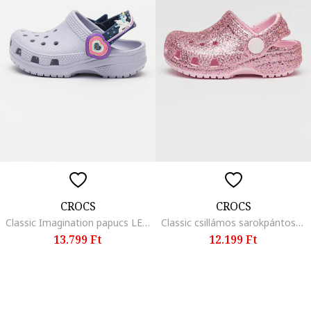
CROCS
CROCS
Classic Imagination papucs LED fényekkel, Halványlila
Classic csillámos sarokpántos papucs, Fukszia
13.799 Ft
12.199 Ft