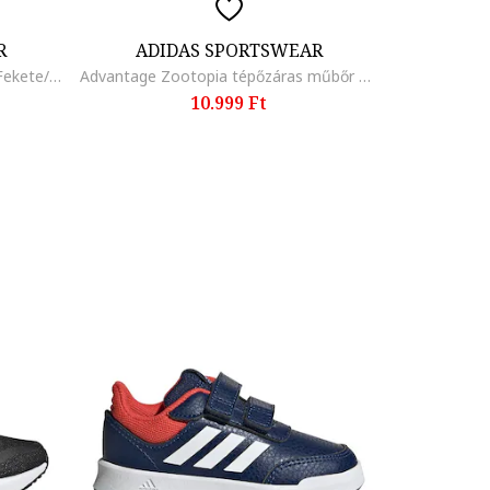
R
ADIDAS SPORTSWEAR
Grand Court 3.0 műbőr sneaker, Fekete/Fehér
Advantage Zootopia tépőzáras műbőr sneaker, Halványzöld/Tengerészkék
10.999 Ft