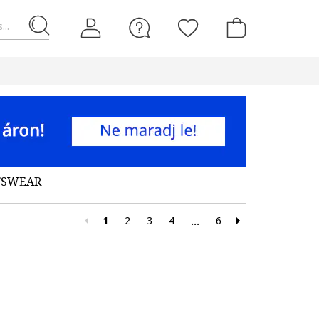
...
RTSWEAR
1
2
3
4
6
...