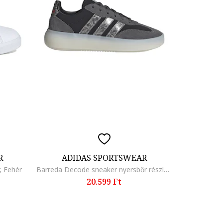
R
ADIDAS SPORTSWEAR
, Fehér
Barreda Decode sneaker nyersbőr részletekkel, Fekete/Sötétzöld
20.599 Ft