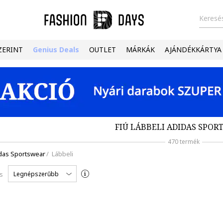
Keresés
ZERINT
Genius Deals
OUTLET
MÁRKÁK
AJÁNDÉKKÁRTYA
FIÚ LÁBBELI ADIDAS SPO
470 termék
das Sportswear
/
Lábbeli
Legnépszerűbb
s