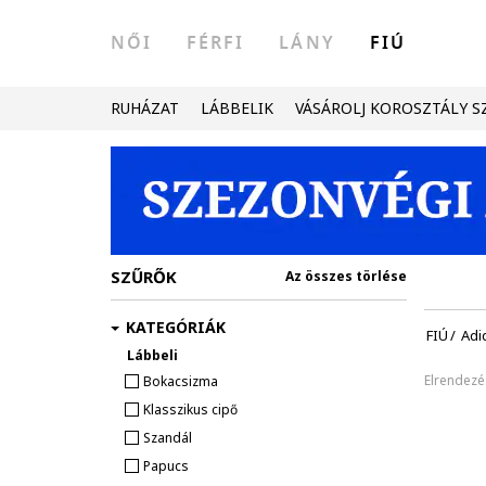
NŐI
FÉRFI
LÁNY
FIÚ
RUHÁZAT
LÁBBELIK
VÁSÁROLJ KOROSZTÁLY S
SZŰRŐK
Az összes törlése
KATEGÓRIÁK
FIÚ
/
Adi
Lábbeli
Elrendezé
Bokacsizma
Klasszikus cipő
Szandál
Papucs