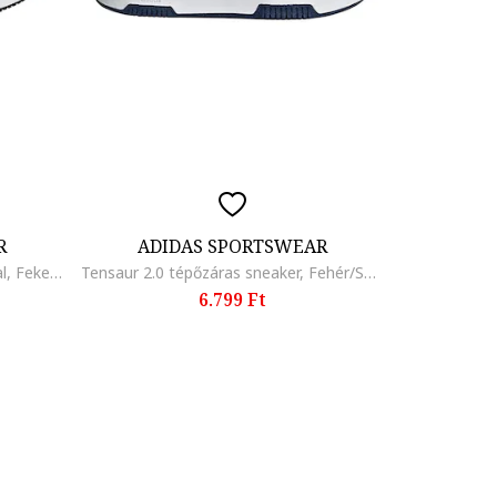
R
ADIDAS SPORTSWEAR
Runfalcon 5 hálós sneaker logóval, Fekete/Világoskék
Tensaur 2.0 tépőzáras sneaker, Fehér/Sötétkék/Téglavörös
6.799 Ft