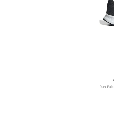
HUNTER
Jack & Jones
Jack Wolfskin
KARL LAGERFELD KIDS
Kickers
Kickers kids
La Sportiva
LC WAIKIKI
Liu Jo
Lotto
Lumberjack
Mango
Marc Jacobs
Marks & Spencer
Marvel
Moon Boot
Native