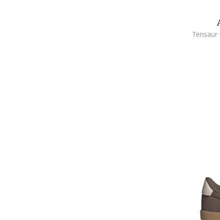
The North Face
Timberland
Tommy Hilfiger
Trespass
U.S. Polo Assn.
UGG
Under Armour
Vans
Walt Disney
Warner Bros