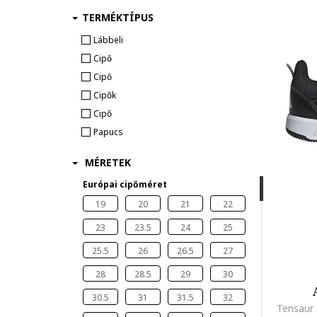
TERMÉKTÍPUS
Lábbeli
Cipő
Cipő
Cipők
Cipő
Papucs
MÉRETEK
Európai cipőméret
19
20
21
22
23
23.5
24
25
25.5
26
26.5
27
28
28.5
29
30
30.5
31
31.5
32