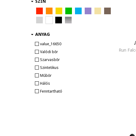
SZÍN
Champion
Clarks
CMP
Columbia
Converse
ANYAG
Crocs
value_16650
Diesel
Valódi bőr
Emu
Szarvasbőr
Fila
Szintetikus
Froddo
Műbőr
Funny Baby
Hálós
GAP
Fenntartható
Garvalin
Geox
Gioseppo
Havaianas
HEYDUDE
HUGO