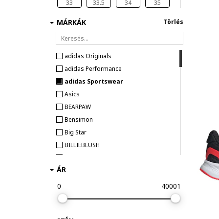
33
33.5
34
35
35.5
36
36 2/3
37
MÁRKÁK
Törlés
37 1/3
38
38 2/3
39 1/3
40
42
adidas Originals
adidas Performance
adidas Sportswear
Asics
BEARPAW
Bensimon
Big Star
BILLIEBLUSH
Biomecanics
ÁR
BOSS Kidswear
CALVIN KLEIN
0
40001
CALVIN KLEIN JEANS
Camper