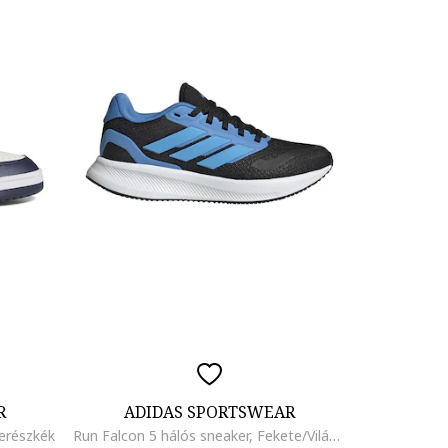
R
ADIDAS SPORTSWEAR
erészkék
Run Falcon 5 hálós sneaker, Fekete/Világoskék