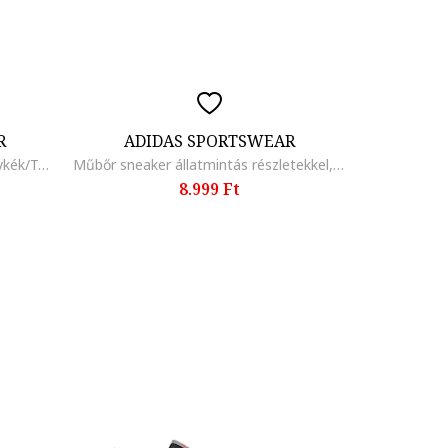
R
ADIDAS SPORTSWEAR
Run Falcon 5 hálós sneaker, Királykék/Törtfehér
Műbőr sneaker állatmintás részletekkel, Fehér/Sötétbarna/Homokbarna
8.999 Ft