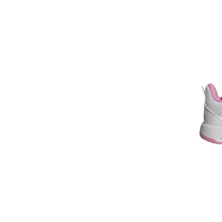
Naturino
New Balance
Nike
Original Marines
Palladium
Paul Frank
Penti
Pepe Jeans London
Primigi
Puma
QUIKSILVER
Reebok
s.Oliver
Salomon
Skechers
Steve Madden
Teva