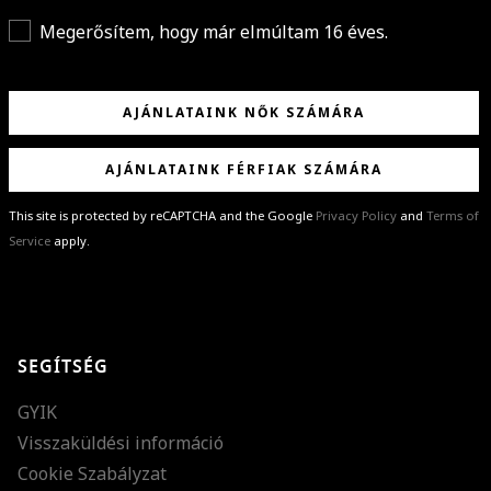
Megerősítem, hogy már elmúltam 16 éves.
AJÁNLATAINK NŐK SZÁMÁRA
AJÁNLATAINK FÉRFIAK SZÁMÁRA
This site is protected by reCAPTCHA and the Google
Privacy Policy
and
Terms of
Service
apply.
GRATULÁLUNK!
Sikeresen feliratkoztál hírlevelünkre a(z)
%email%
címmel.
Alig várjuk, hogy elküldhessük neked márkáink legújabb kollekcióit,
SEGÍTSÉG
különleges ajánlatainkat és stílustippjeinket!
GYIK
Visszaküldési információ
Cookie Szabályzat