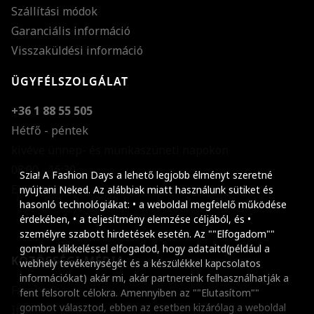
Szállítási módok
Garanciális információ
Visszaküldési információ
ÜGYFÉLSZOLGÁLAT
+36 1 88 55 505
Hétfő - péntek
kivéve ünnep- és munkaszüneti napokon
Szöveg méretének n
08:00 - 16:30
Szia! A Fashion Days a lehető legjobb élményt szeretné
E-mail küldése
Szöveg méretének c
nyújtani Neked. Az alábbiak miatt használunk sütiket és
hasonló technológiákat: • a weboldal megfelelő működése
Szóköz növelése
érdekében, • a teljesítmény elemzése céljából, és •
személyre szabott hirdetések esetén. Az ""Elfogadom""
Szóköz csökkentése
gombra klikkeléssel elfogadod, hogy adataitd(például a
KÖZÖSSÉGI MÉDIA
webhely tevékenységét és a készülékkel kapcsolatos
Sortávolság növelés
információkat) akár mi, akár partnereink felhasználhatják a
Facebook
fent felsorolt célokra. Amennyiben az ""Elutasítom""
Sortávolság csökken
gombot választod, ebben az esetben kizárólag a weboldal
Instagram