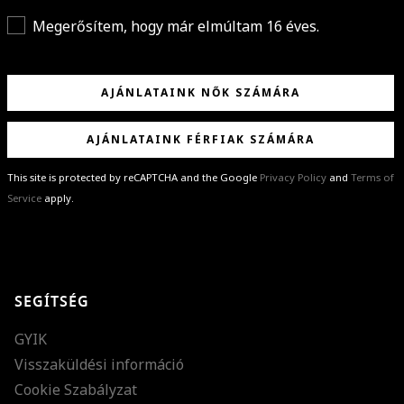
Megerősítem, hogy már elmúltam 16 éves.
AJÁNLATAINK NŐK SZÁMÁRA
AJÁNLATAINK FÉRFIAK SZÁMÁRA
This site is protected by reCAPTCHA and the Google
Privacy Policy
and
Terms of
Service
apply.
GRATULÁLUNK!
Sikeresen feliratkoztál hírlevelünkre a(z)
%email%
címmel.
Alig várjuk, hogy elküldhessük neked márkáink legújabb kollekcióit,
SEGÍTSÉG
különleges ajánlatainkat és stílustippjeinket!
GYIK
Visszaküldési információ
Cookie Szabályzat