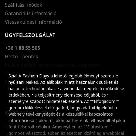
Szállítási módok
Garanciális információ
Visszaküldési információ
ÜGYFÉLSZOLGÁLAT
+36 1 88 55 505
Hétfő - péntek
kivéve ünnep- és munkaszüneti napokon
Szöveg méretének n
08:00 - 16:30
Szia! A Fashion Days a lehető legjobb élményt szeretné
E-mail küldése
Szöveg méretének c
nyújtani Neked. Az alábbiak miatt használunk sütiket és
hasonló technológiákat: • a weboldal megfelelő működése
Szóköz növelése
érdekében, • a teljesítmény elemzése céljából, és •
személyre szabott hirdetések esetén. Az ""Elfogadom""
Szóköz csökkentése
gombra klikkeléssel elfogadod, hogy adataitd(például a
KÖZÖSSÉGI MÉDIA
webhely tevékenységét és a készülékkel kapcsolatos
Sortávolság növelés
információkat) akár mi, akár partnereink felhasználhatják a
Facebook
fent felsorolt célokra. Amennyiben az ""Elutasítom""
Sortávolság csökken
gombot választod, ebben az esetben kizárólag a weboldal
Instagram