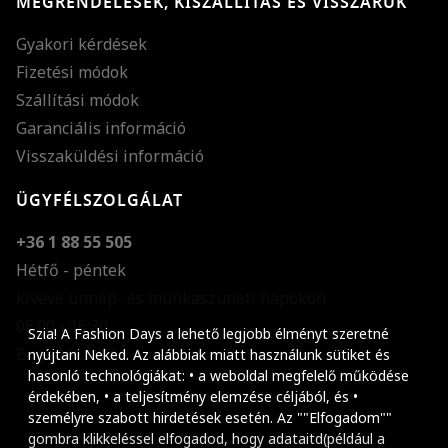
MEGRENDELÉSEK, KISZÁLLÍTÁS ÉS VISSZÁRUK
Gyakori kérdések
Fizetési módok
Szállítási módok
Garanciális információ
Visszaküldési információ
ÜGYFÉLSZOLGÁLAT
+36 1 88 55 505
Hétfő - péntek
kivéve ünnep- és munkaszüneti napokon
Szöveg méretének n
08:00 - 16:30
Szia! A Fashion Days a lehető legjobb élményt szeretné
E-mail küldése
Szöveg méretének c
nyújtani Neked. Az alábbiak miatt használunk sütiket és
hasonló technológiákat: • a weboldal megfelelő működése
Szóköz növelése
érdekében, • a teljesítmény elemzése céljából, és •
személyre szabott hirdetések esetén. Az ""Elfogadom""
Szóköz csökkentése
gombra klikkeléssel elfogadod, hogy adataitd(például a