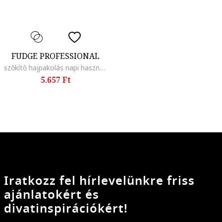
FUDGE PROFESSIONAL
szőkítő hajpakolás napi használatra, 200 ml
5.657 Ft
Iratkozz fel hírlevelünkre friss
ajánlatokért és
divatinspirációkért!