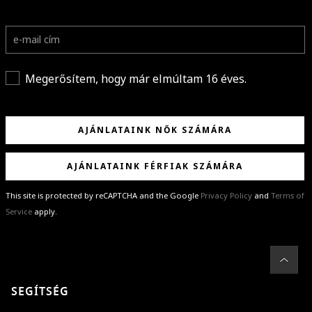
Megerősítem, hogy már elmúltam 16 éves.
AJÁNLATAINK NŐK SZÁMÁRA
AJÁNLATAINK FÉRFIAK SZÁMÁRA
This site is protected by reCAPTCHA and the Google
Privacy Policy
and
Terms of
Service
apply.
GRATULÁLUNK!
Sikeresen feliratkoztál hírlevelünkre a(z)
%email%
címmel.
Alig várjuk, hogy elküldhessük neked márkáink legújabb kollekcióit,
SEGÍTSÉG
különleges ajánlatainkat és stílustippjeinket!