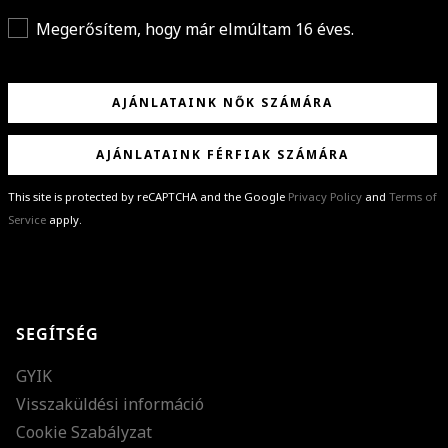
Megerősítem, hogy már elmúltam 16 éves.
AJÁNLATAINK NŐK SZÁMÁRA
AJÁNLATAINK FÉRFIAK SZÁMÁRA
This site is protected by reCAPTCHA and the Google
Privacy Policy
and
Terms of
Service
apply.
GRATULÁLUNK!
Sikeresen feliratkoztál hírlevelünkre a(z)
%email%
címmel.
Alig várjuk, hogy elküldhessük neked márkáink legújabb kollekcióit,
SEGÍTSÉG
különleges ajánlatainkat és stílustippjeinket!
GYIK
Visszaküldési információ
Cookie Szabályzat