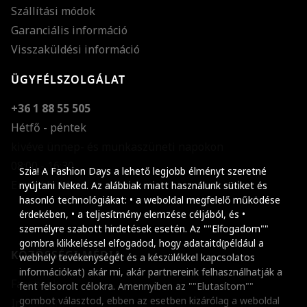
Szállítási módok
Garanciális információ
Visszaküldési információ
ÜGYFÉLSZOLGÁLAT
+36 1 88 55 505
Hétfő - péntek
kivéve ünnep- és munkaszüneti napokon
Szöveg méretének n
08:00 - 16:30
Szia! A Fashion Days a lehető legjobb élményt szeretné
E-mail küldése
Szöveg méretének c
nyújtani Neked. Az alábbiak miatt használunk sütiket és
hasonló technológiákat: • a weboldal megfelelő működése
Szóköz növelése
érdekében, • a teljesítmény elemzése céljából, és •
személyre szabott hirdetések esetén. Az ""Elfogadom""
Szóköz csökkentése
gombra klikkeléssel elfogadod, hogy adataitd(például a
KÖZÖSSÉGI MÉDIA
webhely tevékenységét és a készülékkel kapcsolatos
Sortávolság növelés
információkat) akár mi, akár partnereink felhasználhatják a
Facebook
fent felsorolt célokra. Amennyiben az ""Elutasítom""
Sortávolság csökken
gombot választod, ebben az esetben kizárólag a weboldal
Instagram