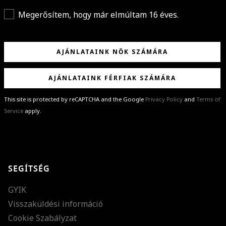
Megerősítem, hogy már elmúltam 16 éves.
AJÁNLATAINK NŐK SZÁMÁRA
AJÁNLATAINK FÉRFIAK SZÁMÁRA
This site is protected by reCAPTCHA and the Google
Privacy Policy
and
Terms of
Service
apply.
GRATULÁLUNK!
Sikeresen feliratkoztál hírlevelünkre a(z)
%email%
címmel.
Alig várjuk, hogy elküldhessük neked márkáink legújabb kollekcióit,
SEGÍTSÉG
különleges ajánlatainkat és stílustippjeinket!
GYIK
Visszaküldési információ
Cookie Szabályzat