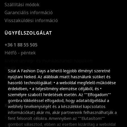
Szállítási módok
Garanciális információ
Visszaküldési információ
ÜGYFÉLSZOLGÁLAT
+36 1 88 55 505
Hétfő - péntek
kivéve ünnep- és munkaszüneti napokon
Szöveg méretének n
08:00 - 16:30
Szia! A Fashion Days a lehető legjobb élményt szeretné
E-mail küldése
Szöveg méretének c
nyújtani Neked. Az alábbiak miatt használunk sütiket és
hasonló technológiákat: • a weboldal megfelelő működése
Szóköz növelése
érdekében, • a teljesítmény elemzése céljából, és •
személyre szabott hirdetések esetén. Az ""Elfogadom""
Szóköz csökkentése
gombra klikkeléssel elfogadod, hogy adataitd(például a
KÖZÖSSÉGI MÉDIA
webhely tevékenységét és a készülékkel kapcsolatos
Sortávolság növelés
információkat) akár mi, akár partnereink felhasználhatják a
Facebook
fent felsorolt célokra. Amennyiben az ""Elutasítom""
Sortávolság csökken
gombot választod, ebben az esetben kizárólag a weboldal
Instagram