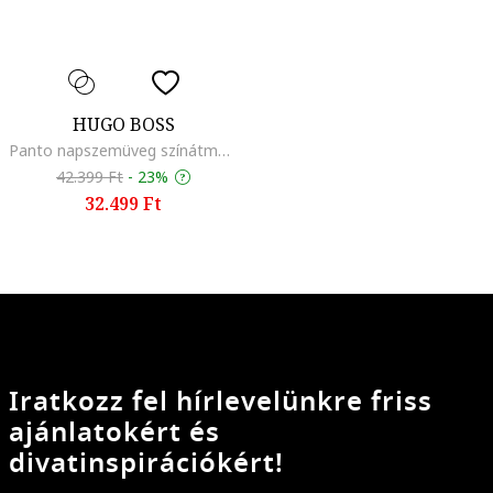
HUGO BOSS
Panto napszemüveg színátmenetes lencsékkel, Sötétbarna/Fekete
42.399 Ft
-
23%
32.499 Ft
Iratkozz fel hírlevelünkre friss
ajánlatokért és
divatinspirációkért!