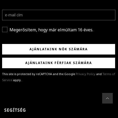
Megerősítem, hogy már elmúltam 16 éves.
AJÁNLATAINK NŐK SZÁMÁRA
AJÁNLATAINK FÉRFIAK SZÁMÁRA
This site is protected by reCAPTCHA and the Google
Privacy Policy
and
Terms of
Service
apply.
GRATULÁLUNK!
Sikeresen feliratkoztál hírlevelünkre a(z)
%email%
címmel.
Alig várjuk, hogy elküldhessük neked márkáink legújabb kollekcióit,
SEGÍTSÉG
különleges ajánlatainkat és stílustippjeinket!