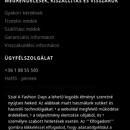
MEGRENDELÉSEK, KISZÁLLÍTÁS ÉS VISSZÁRUK
Gyakori kérdések
Fizetési módok
Szállítási módok
Garanciális információ
Visszaküldési információ
ÜGYFÉLSZOLGÁLAT
+36 1 88 55 505
Hétfő - péntek
kivéve ünnep- és munkaszüneti napokon
Szöveg méretének n
08:00 - 16:30
Szia! A Fashion Days a lehető legjobb élményt szeretné
E-mail küldése
Szöveg méretének c
nyújtani Neked. Az alábbiak miatt használunk sütiket és
hasonló technológiákat: • a weboldal megfelelő működése
Szóköz növelése
érdekében, • a teljesítmény elemzése céljából, és •
személyre szabott hirdetések esetén. Az ""Elfogadom""
Szóköz csökkentése
gombra klikkeléssel elfogadod, hogy adataitd(például a