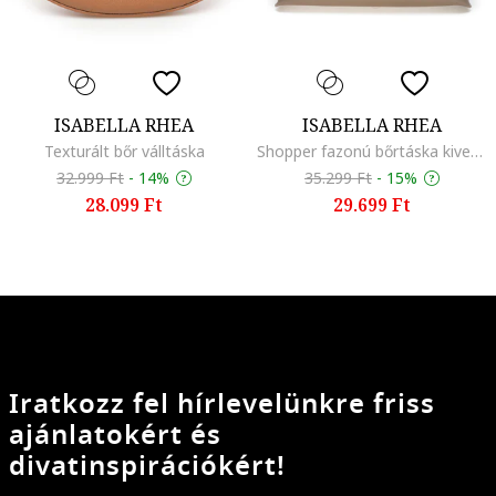
ISABELLA RHEA
ISABELLA RHEA
Texturált bőr válltáska
Shopper fazonú bőrtáska kivehető kistáskával
32.999 Ft
-
14%
35.299 Ft
-
15%
28.099 Ft
29.699 Ft
Iratkozz fel hírlevelünkre friss
ajánlatokért és
divatinspirációkért!