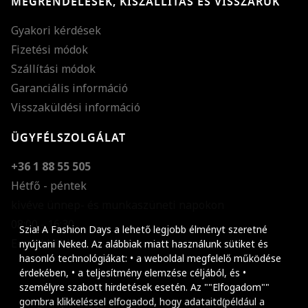
MEGRENDELÉSEK, KISZÁLLÍTÁS ÉS VISSZÁRUK
Gyakori kérdések
Fizetési módok
Szállítási módok
Garanciális információ
Visszaküldési információ
ÜGYFÉLSZOLGÁLAT
+36 1 88 55 505
Hétfő - péntek
kivéve ünnep- és munkaszüneti napokon
Szöveg méretének n
08:00 - 16:30
Szia! A Fashion Days a lehető legjobb élményt szeretné
E-mail küldése
Szöveg méretének c
nyújtani Neked. Az alábbiak miatt használunk sütiket és
hasonló technológiákat: • a weboldal megfelelő működése
Szóköz növelése
érdekében, • a teljesítmény elemzése céljából, és •
személyre szabott hirdetések esetén. Az ""Elfogadom""
Szóköz csökkentése
gombra klikkeléssel elfogadod, hogy adataitd(például a