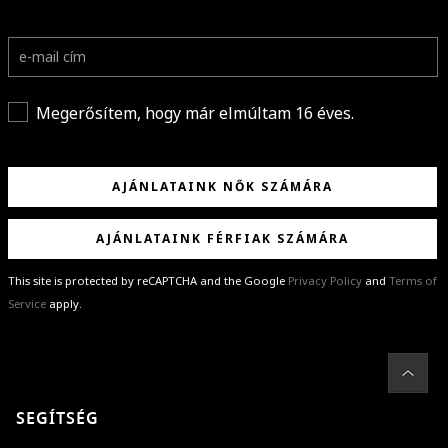
Megerősítem, hogy már elmúltam 16 éves.
AJÁNLATAINK NŐK SZÁMÁRA
AJÁNLATAINK FÉRFIAK SZÁMÁRA
This site is protected by reCAPTCHA and the Google
Privacy Policy
and
Terms of
Service
apply.
GRATULÁLUNK!
Sikeresen feliratkoztál hírlevelünkre a(z)
%email%
címmel.
Alig várjuk, hogy elküldhessük neked márkáink legújabb kollekcióit,
SEGÍTSÉG
különleges ajánlatainkat és stílustippjeinket!