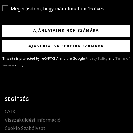
Megerősítem, hogy már elmúltam 16 éves.
AJÁNLATAINK NŐK SZÁMÁRA
AJÁNLATAINK FÉRFIAK SZÁMÁRA
This site is protected by reCAPTCHA and the Google
Privacy Policy
and
Terms of
Service
apply.
GRATULÁLUNK!
Sikeresen feliratkoztál hírlevelünkre a(z)
%email%
címmel.
Alig várjuk, hogy elküldhessük neked márkáink legújabb kollekcióit,
SEGÍTSÉG
különleges ajánlatainkat és stílustippjeinket!
GYIK
Visszaküldési információ
Cookie Szabályzat