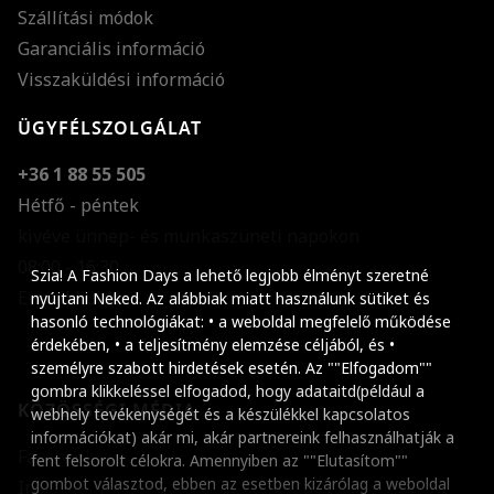
Szállítási módok
Garanciális információ
Visszaküldési információ
ÜGYFÉLSZOLGÁLAT
+36 1 88 55 505
Hétfő - péntek
kivéve ünnep- és munkaszüneti napokon
Szöveg méretének n
08:00 - 16:30
Szia! A Fashion Days a lehető legjobb élményt szeretné
E-mail küldése
Szöveg méretének c
nyújtani Neked. Az alábbiak miatt használunk sütiket és
hasonló technológiákat: • a weboldal megfelelő működése
Szóköz növelése
érdekében, • a teljesítmény elemzése céljából, és •
személyre szabott hirdetések esetén. Az ""Elfogadom""
Szóköz csökkentése
gombra klikkeléssel elfogadod, hogy adataitd(például a
KÖZÖSSÉGI MÉDIA
webhely tevékenységét és a készülékkel kapcsolatos
Sortávolság növelés
információkat) akár mi, akár partnereink felhasználhatják a
Facebook
fent felsorolt célokra. Amennyiben az ""Elutasítom""
Sortávolság csökken
gombot választod, ebben az esetben kizárólag a weboldal
Instagram