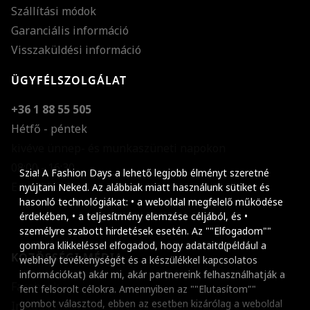
Szállítási módok
Garanciális információ
Visszaküldési információ
ÜGYFÉLSZOLGÁLAT
+36 1 88 55 505
Hétfő - péntek
kivéve ünnep- és munkaszüneti napokon
Szöveg méretének n
08:00 - 16:30
Szia! A Fashion Days a lehető legjobb élményt szeretné
E-mail küldése
Szöveg méretének c
nyújtani Neked. Az alábbiak miatt használunk sütiket és
hasonló technológiákat: • a weboldal megfelelő működése
Szóköz növelése
érdekében, • a teljesítmény elemzése céljából, és •
személyre szabott hirdetések esetén. Az ""Elfogadom""
Szóköz csökkentése
gombra klikkeléssel elfogadod, hogy adataitd(például a
KÖZÖSSÉGI MÉDIA
webhely tevékenységét és a készülékkel kapcsolatos
Sortávolság növelés
információkat) akár mi, akár partnereink felhasználhatják a
Facebook
fent felsorolt célokra. Amennyiben az ""Elutasítom""
Sortávolság csökken
gombot választod, ebben az esetben kizárólag a weboldal
Instagram