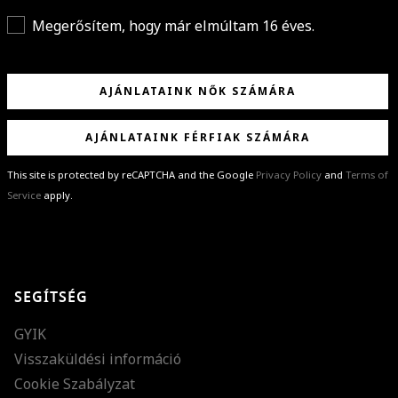
Megerősítem, hogy már elmúltam 16 éves.
AJÁNLATAINK NŐK SZÁMÁRA
AJÁNLATAINK FÉRFIAK SZÁMÁRA
This site is protected by reCAPTCHA and the Google
Privacy Policy
and
Terms of
Service
apply.
GRATULÁLUNK!
Sikeresen feliratkoztál hírlevelünkre a(z)
%email%
címmel.
Alig várjuk, hogy elküldhessük neked márkáink legújabb kollekcióit,
SEGÍTSÉG
különleges ajánlatainkat és stílustippjeinket!
GYIK
Visszaküldési információ
Cookie Szabályzat