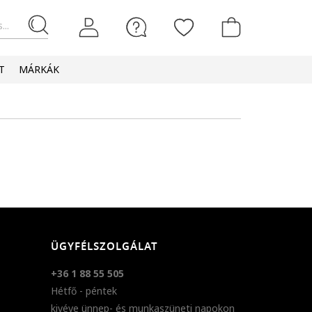
...
T
MÁRKÁK
ÜGYFÉLSZOLGÁLAT
+36 1 88 55 505
Hétfő - péntek
kivéve ünnep- és munkaszüneti napokon