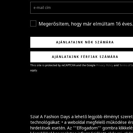
Megerősítem, hogy már elmúltam 16 éves.
AJÁNLATAINK NŐK SZÁMÁRA
AJÁNLATAINK FÉRFIAK SZÁMÁRA
This site is protected by reCAPTCHA and the Google
Privacy Policy
and
Terms of S
apply.
GRATULÁLUNK!
Sikeresen feliratkoztál hírlevelünkre a(z)
%email
címmel.
Alig várjuk, hogy elküldhessük neked márkáink legúj
kollekcióit, különleges ajánlatainkat és stílustippjein
Szia! A Fashion Days a lehető legjobb élményt szeret
technológiákat: • a weboldal megfelelő működése érd
hirdetések esetén. Az ""Elfogadom"" gombra klikkelé