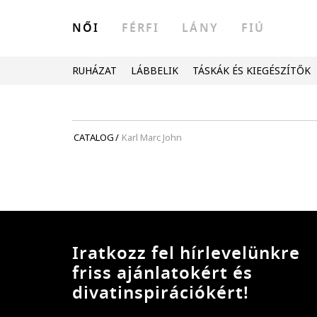
NŐI
FÉRFI
LÁNY
FIÚ
RUHÁZAT
LÁBBELIK
TÁSKÁK ÉS KIEGÉSZÍTŐK
CATALOG
/
Karl Marc John
Iratkozz fel hírlevelünkre
friss ajánlatokért és
divatinspirációkért!