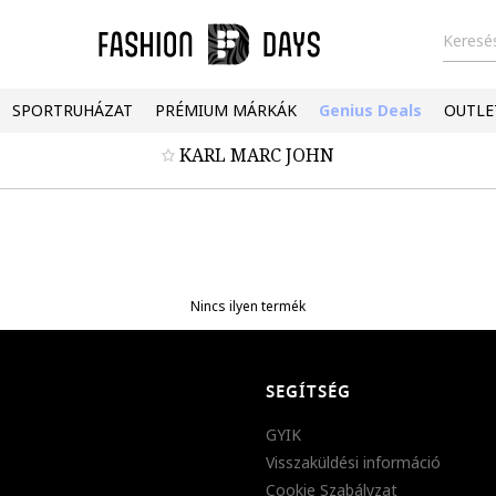
Keresés
SPORTRUHÁZAT
PRÉMIUM MÁRKÁK
Genius Deals
OUTLE
KARL MARC JOHN
Nincs ilyen termék
SEGÍTSÉG
GYIK
Visszaküldési információ
Cookie Szabályzat