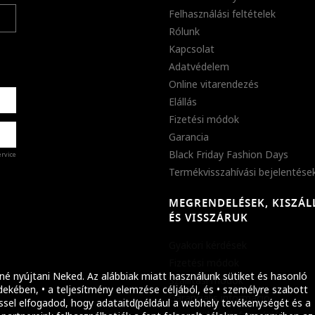
Felhasználási feltételek
Rólunk
Kapcsolat
Adatvédelem
Online vitarendezés
Elállás
Fizetési módok
Garancia
Black Friday Fashion Days
ervice
Termékvisszahívási bejelentése
MEGRENDELÉSEK, KISZÁL
%
ÉS VISSZÁRUK
abb
Gyakori kérdések
ket!
Fizetési módok
né nyújtani Neked. Az alábbiak miatt használunk sütiket és hasonló
Szállítási módok
ekében, • a teljesítmény elemzése céljából, és • személyre szabott
Garanciális információ
ssel elfogadod, hogy adataitd(például a webhely tevékenységét és a