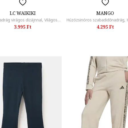
LC WAIKIKI
MANGO
Farmernadrág virágos dizájnnal, Világoskék
3.995 Ft
4.295 Ft