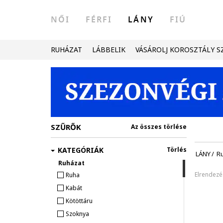
NŐI
FÉRFI
LÁNY
FIÚ
RUHÁZAT
LÁBBELIK
VÁSÁROLJ KOROSZTÁLY S
SZŰRŐK
Az összes törlése
KATEGÓRIÁK
Törlés
LÁNY
/
R
Ruházat
Elrendezé
Ruha
Kabát
Kötöttáru
Szoknya