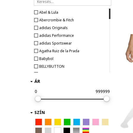
165 - 176 cm
Abel & Lula
Abercrombie & Fitch
adidas Originals
adidas Performance
adidas Sportswear
Agatha Ruiz de la Prada
Babybol
BELLYBUTTON
BILLIEBLUSH
ÁR
boboli
BOSS Kidswear
0
999999
CALVIN KLEIN
CMP
SZÍN
Columbia
Converse
DESIGUAL