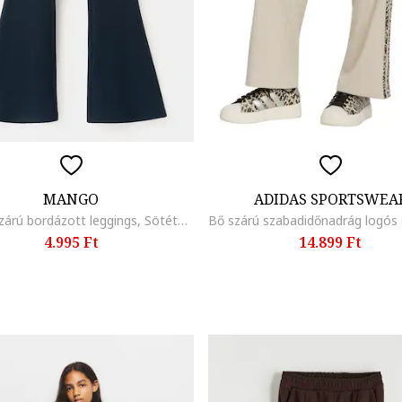
MANGO
ADIDAS SPORTSWEA
Bővülő szárú bordázott leggings, Sötétkék,
4.995 Ft
14.899 Ft