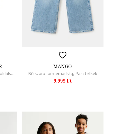
R
MANGO
Bő szárú szabadidőnadrág logós oldalsó csíkokkal, Világosbézs,
Bő szárú farmernadrág, Pasztellkék
9.995 Ft