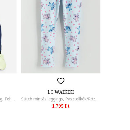
LC WAIKIKI
PSG szűk fazonú szabadidőnadrág, Fehér/Tengerészkék
Stitch mintás leggings, Pasztellkék/Rózsaszín
1.795 Ft