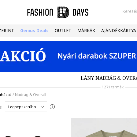
Keresés
ZERINT
Genius Deals
OUTLET
MÁRKÁK
AJÁNDÉKKÁRTYA
LÁNY NADRÁG & OVER
1271 termék
uházat
/
Nadrág & Overall
Legnépszerűbb
s