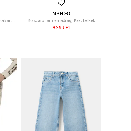
MANGO
Húzózsinóros szabadidőnadrág, Halványlila
Bő szárú farmernadrág, Pasztellkék
9.995 Ft