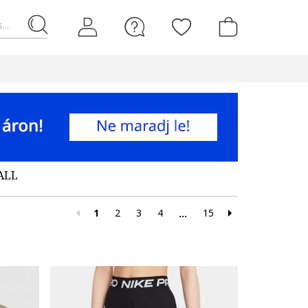
...
ALL
1
2
3
4
15
...