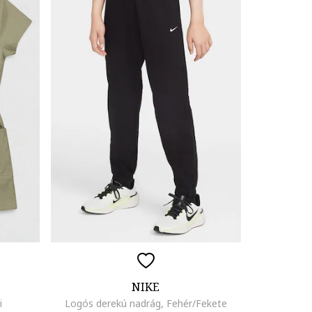
NIKE
i
Logós derekú nadrág, Fehér/Fekete