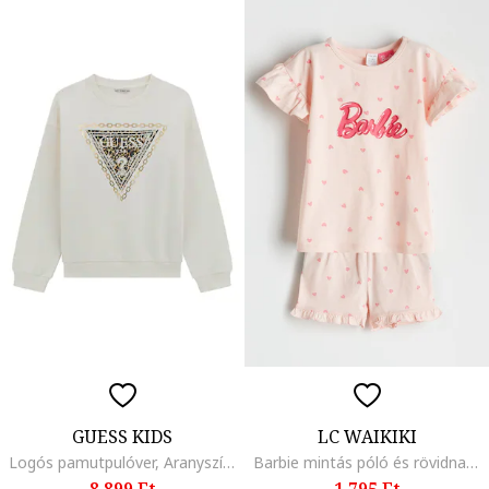
GUESS KIDS
LC WAIKIKI
Logós pamutpulóver, Aranyszín/Csontszín
Barbie mintás póló és rövidnadrág szett, Fukszia/Pasztellrózsaszín
8.899 Ft
1.795 Ft