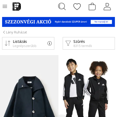
Lány Ruházat
Listázás
Szűrés
Legnépszerűbb
8315 termék