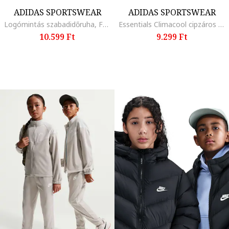
ADIDAS SPORTSWEAR
ADIDAS SPORTSWEAR
Logómintás szabadidőruha, Fehér/Fekete
Essentials Climacool cipzáros szabadidőruha, Fehér/Rózsaszín
10.599 Ft
9.299 Ft