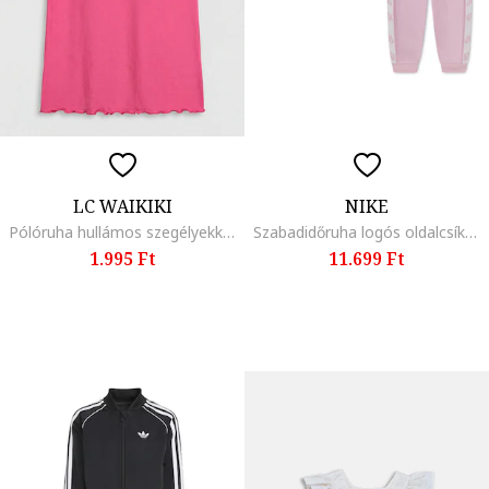
LC WAIKIKI
NIKE
Pólóruha hullámos szegélyekkel, Rózsaszín
Szabadidőruha logós oldalcsíkokkal, Pasztellrózsaszín/Fehér
1.995 Ft
11.699 Ft