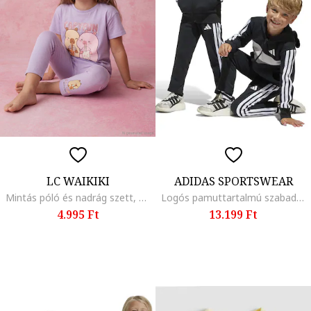
LC WAIKIKI
ADIDAS SPORTSWEAR
Mintás póló és nadrág szett, Lila
Logós pamuttartalmú szabadidőruha, Fehér/Fekete/Szürke
4.995 Ft
13.199 Ft