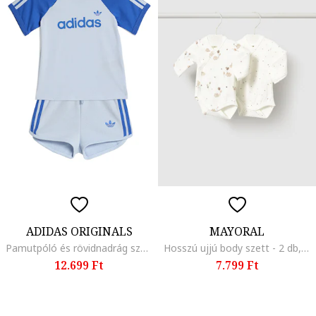
ADIDAS ORIGINALS
MAYORAL
Pamutpóló és rövidnadrág szett - 2 részes, Királykék/Jégkék
Hosszú ujjú body szett - 2 db, Törtfehér
12.699 Ft
7.799 Ft