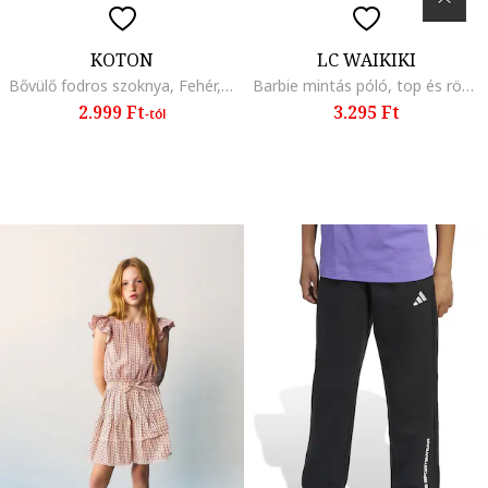
KOTON
LC WAIKIKI
Bővülő fodros szoknya, Fehér, Királykék,
Barbie mintás póló, top és rövidnadrág szett - 3 részes, Pasztellrózsaszín/Törtfehér
2.999 Ft
3.295 Ft
-tól