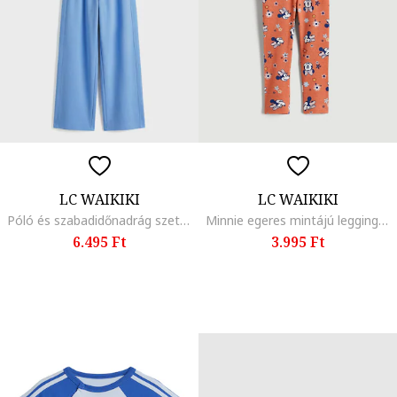
LC WAIKIKI
LC WAIKIKI
Póló és szabadidőnadrág szett, Pasztellkék
Minnie egeres mintájú leggings és fodros felső szett, Fehér/Narancssárga/Tengerészkék
6.495 Ft
3.995 Ft