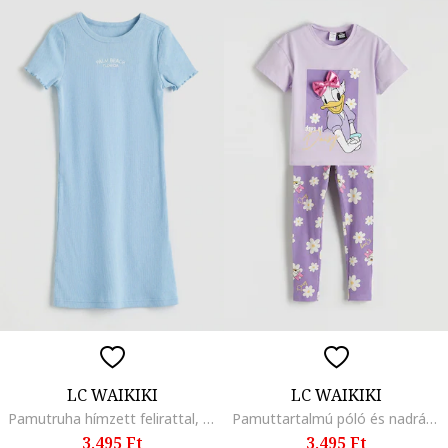
LC WAIKIKI
LC WAIKIKI
Pamutruha hímzett felirattal, Levendulakék
Pamuttartalmú póló és nadrág szett - 2 részes, Halványlila
3.495 Ft
3.495 Ft