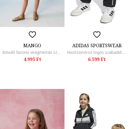
MANGO
ADIDAS SPORTSWEAR
Bővülő fazonú virágmintás szoknya, Pasztellrózsaszín
Húzózsinóros logós szabadidőnadrág, Fekete
4.995 Ft
6.599 Ft