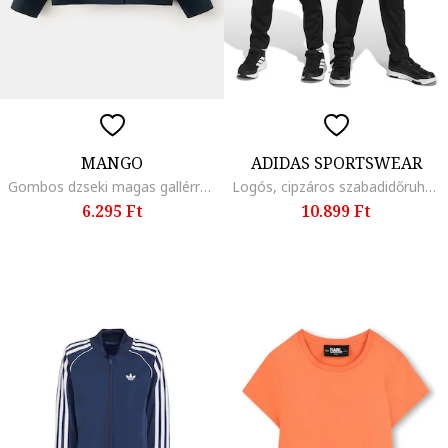
MANGO
ADIDAS SPORTSWEAR
Gombos dzseki magas gallérral, Tengerészkék
Logós, cipzáros szabadidőruha, Fehér/Fekete
6.295 Ft
10.899 Ft