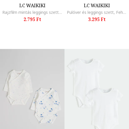
LC WAIKIKI
LC WAIKIKI
Rajzfilm mintás leggings szett - 2 db, Lila/Rózsaszín
Pulóver és leggings szett, Fehér/Halványlila
2.795 Ft
3.295 Ft