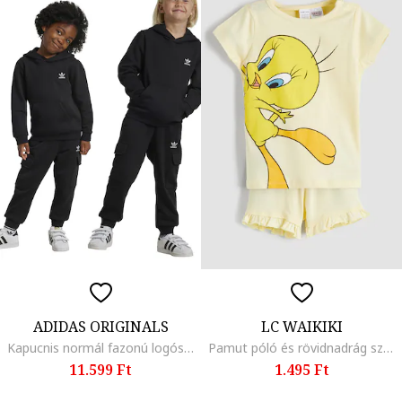
ADIDAS ORIGINALS
LC WAIKIKI
Kapucnis normál fazonú logós szabadidőruha, Fekete
Pamut póló és rövidnadrág szett, Narancssárga/Halványsárga
11.599 Ft
1.495 Ft