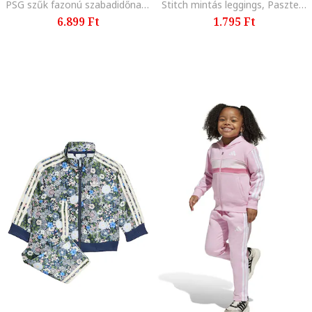
PSG szűk fazonú szabadidőnadrág, Fehér/Tengerészkék
Stitch mintás leggings, Pasztellkék/Rózsaszín
6.899 Ft
1.795 Ft