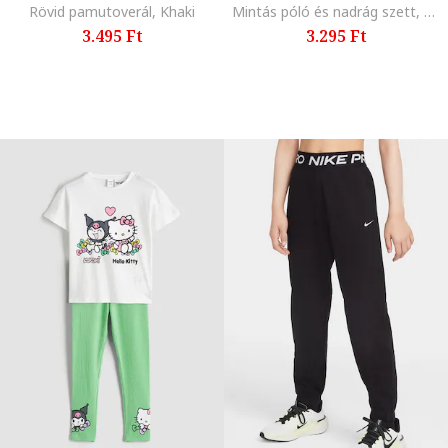
Rövid pamutoverál, Khaki
Mintás póló és nadrág szett, Rózsaszín
3.495 Ft
3.295 Ft