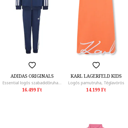
ADIDAS ORIGINALS
KARL LAGERFELD KIDS
Essential logós szabadidőruha, Fehér/Tengerészkék
Logós pamutruha, Téglavörös
16.499 Ft
14.199 Ft