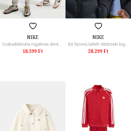
NIKE
NIKE
Szabadidőruha rugalmas derékrésszel, Világosszürke/Törtfehér
Bő fazonú bélelt télidzseki logóval, Fekete
18.599 Ft
28.299 Ft