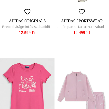
ADIDAS ORIGINALS
ADIDAS SPORTSWEAR
Firebird virágmintás szabadidőruha cipzárral, Fehér/Zöld/Indigókék
Logós pamuttartalmú szabadidőruha, Pasztellrózsaszín/Fehér
12.599 Ft
12.499 Ft