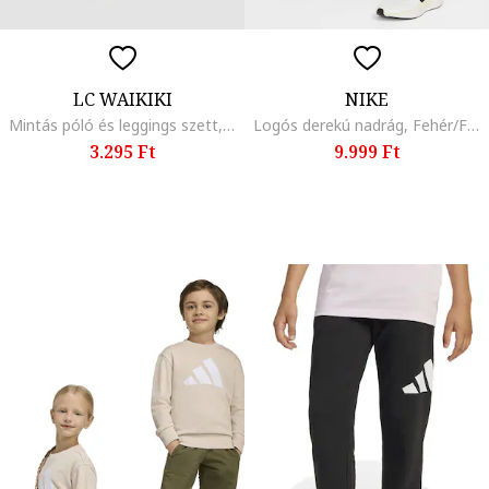
LC WAIKIKI
NIKE
Mintás póló és leggings szett, Fehér/Világoszöld/Antracitszürke
Logós derekú nadrág, Fehér/Fekete
3.295 Ft
9.999 Ft