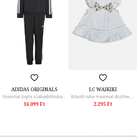
ADIDAS ORIGINALS
LC WAIKIKI
Essential logós szabadidőruha, Fehér/Fekete
Bővülő ruha masnival díszítve, Fehér
16.099 Ft
2.295 Ft