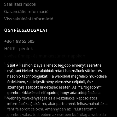
Szállítási módok
Garanciális információ
Visszaküldési információ
ÜGYFÉLSZOLGÁLAT
+36 1 88 55 505
Hétfő - péntek
kivéve ünnep- és munkaszüneti napokon
Szöveg méretének n
08:00 - 16:30
Szia! A Fashion Days a lehető legjobb élményt szeretné
E-mail küldése
Szöveg méretének c
nyújtani Neked. Az alábbiak miatt használunk sütiket és
hasonló technológiákat: • a weboldal megfelelő működése
Szóköz növelése
érdekében, • a teljesítmény elemzése céljából, és •
személyre szabott hirdetések esetén. Az ""Elfogadom""
Szóköz csökkentése
gombra klikkeléssel elfogadod, hogy adataitd(például a
KÖZÖSSÉGI MÉDIA
webhely tevékenységét és a készülékkel kapcsolatos
Sortávolság növelés
információkat) akár mi, akár partnereink felhasználhatják a
Facebook
fent felsorolt célokra. Amennyiben az ""Elutasítom""
Sortávolság csökken
gombot választod, ebben az esetben kizárólag a weboldal
Instagram