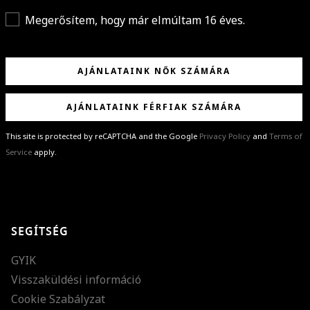
Megerősítem, hogy már elmúltam 16 éves.
AJÁNLATAINK NŐK SZÁMÁRA
AJÁNLATAINK FÉRFIAK SZÁMÁRA
This site is protected by reCAPTCHA and the Google
Privacy Policy
and
Terms of
Service
apply.
GRATULÁLUNK!
Sikeresen feliratkoztál hírlevelünkre a(z)
%email%
címmel.
Alig várjuk, hogy elküldhessük neked márkáink legújabb kollekcióit,
SEGÍTSÉG
különleges ajánlatainkat és stílustippjeinket!
GYIK
Visszaküldési információ
Cookie Szabályzat