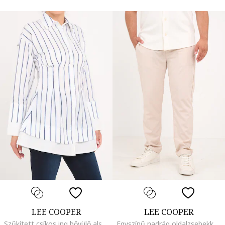
LEE COOPER
LEE COOPER
Szűkített csíkos ing bővülő alsó szegéllyel, Fehér/Kék
Egyszínű nadrág oldalzsebekkel, Pezsgőbézs