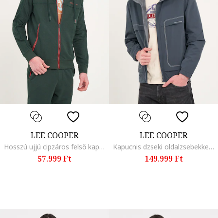
LEE COOPER
LEE COOPER
Hosszú ujjú cipzáros felső kapucnival, Erdőzöld
Kapucnis dzseki oldalzsebekkel, Olajkék
57.999 Ft
149.999 Ft