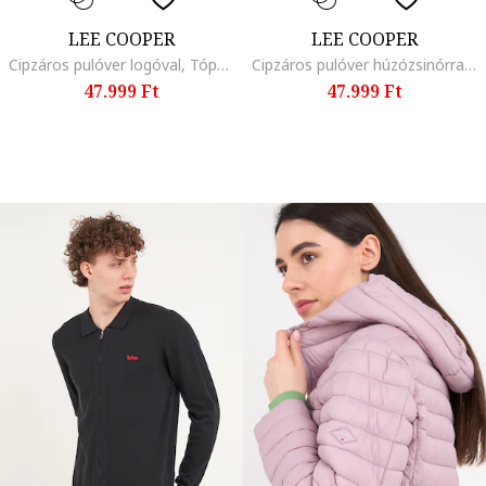
LEE COOPER
LEE COOPER
Cipzáros pulóver logóval, Tópbarna
Cipzáros pulóver húzózsinórral és kapucnival, Indigókék
47.999 Ft
47.999 Ft