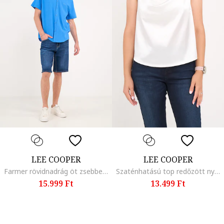
LEE COOPER
LEE COOPER
Farmer rövidnadrág öt zsebbel, Sötétkék
Szaténhatású top redőzött nyakrésszel, Fehér
15.999 Ft
13.499 Ft