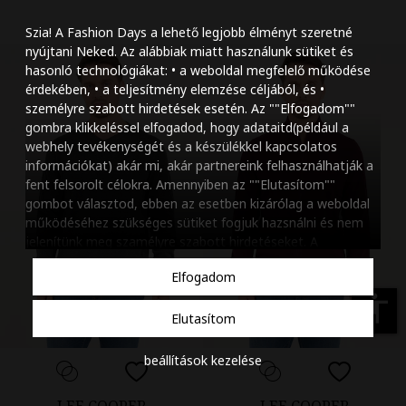
Szöveg méretének n
Szia! A Fashion Days a lehető legjobb élményt szeretné
Szöveg méretének c
nyújtani Neked. Az alábbiak miatt használunk sütiket és
hasonló technológiákat: • a weboldal megfelelő működése
Szóköz növelése
érdekében, • a teljesítmény elemzése céljából, és •
személyre szabott hirdetések esetén. Az ""Elfogadom""
Szóköz csökkentése
gombra klikkeléssel elfogadod, hogy adataitd(például a
webhely tevékenységét és a készülékkel kapcsolatos
Sortávolság növelés
információkat) akár mi, akár partnereink felhasználhatják a
fent felsorolt célokra. Amennyiben az ""Elutasítom""
Sortávolság csökken
gombot választod, ebben az esetben kizárólag a weboldal
működéséhez szükséges sütiket fogjuk hazsnálni és nem
Színek invertálása
jelenítünk meg szamélyre szabott hirdetéseket. A
beállításaidat bármikor módosíthatod, a ""Beállítások
Szürke színárnyalato
Elfogadom
kezelése"" gombra kattintva. Tudj meg többet
Cookie
Nagy kurzor
szabályzatunkról
.
accessibility
Elutasítom
Linkek aláhúzása
beállítások kezelése
Animációk letiltása