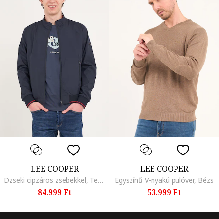
LEE COOPER
LEE COOPER
Dzseki cipzáros zsebekkel, Tengerészkék
Egyszínű V-nyakú pulóver, Bézs
84.999 Ft
53.999 Ft