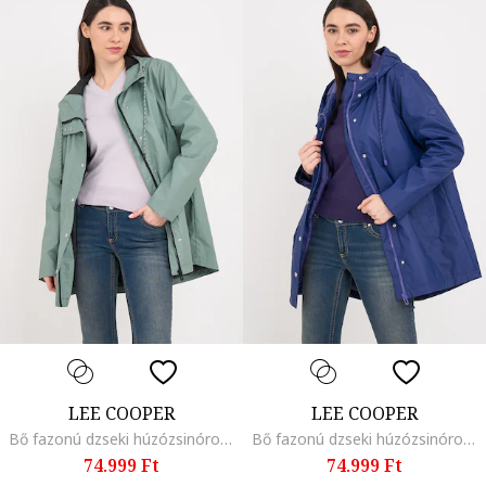
LEE COOPER
LEE COOPER
Bő fazonú dzseki húzózsinóros kapucnival, Világoszöld
Bő fazonú dzseki húzózsinóros kapucnival, Sötétkék
74.999 Ft
74.999 Ft