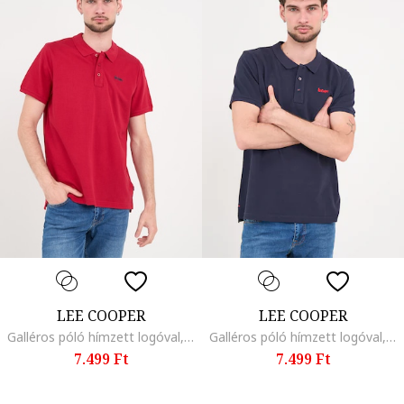
LEE COOPER
LEE COOPER
Galléros póló hímzett logóval, Piros,
Galléros póló hímzett logóval, Tengerészkék
7.499 Ft
7.499 Ft