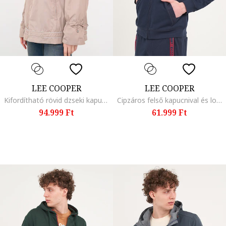
LEE COOPER
LEE COOPER
Kifordítható rövid dzseki kapucnival, Fehér/Világosbarna/Púderrózsaszín
Cipzáros felső kapucnival és logóval, Sötétkék
94.999 Ft
61.999 Ft