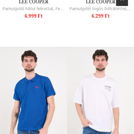
LEE COOPER
LEE COOPER
Pamutpóló hátul felirattal, Fehér
Pamutpóló logós foltrátéttel, Világos narancssárga
6.999 Ft
6.299 Ft