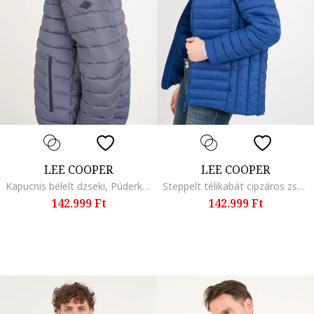
LEE COOPER
LEE COOPER
Kapucnis bélelt dzseki, Púderkék
Steppelt télikabát cipzáros zsebekkel, Királykék
142.999 Ft
142.999 Ft