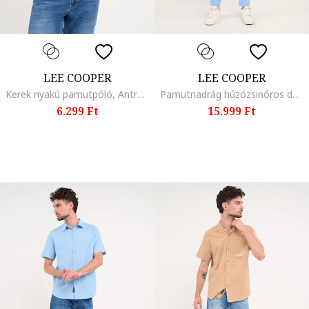
LEE COOPER
LEE COOPER
Kerek nyakú pamutpóló, Antracitszürke
Pamutnadrág húzózsinóros derékrésszel, Azúrkék
6.299 Ft
15.999 Ft