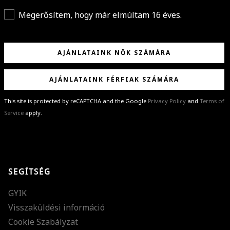
Megerősítem, hogy már elmúltam 16 éves.
AJÁNLATAINK NŐK SZÁMÁRA
AJÁNLATAINK FÉRFIAK SZÁMÁRA
This site is protected by reCAPTCHA and the Google
Privacy Policy
and
Terms of
Service
apply.
GRATULÁLUNK!
Sikeresen feliratkoztál hírlevelünkre a(z)
%email%
címmel.
Alig várjuk, hogy elküldhessük neked márkáink legújabb kollekcióit,
SEGÍTSÉG
különleges ajánlatainkat és stílustippjeinket!
GYIK
Visszaküldési információ
Cookie Szabályzat