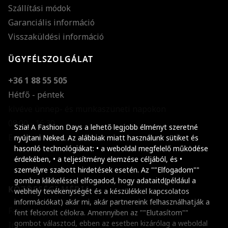
Szállítási módok
Garanciális információ
Visszaküldési információ
ÜGYFÉLSZOLGÁLAT
+36 1 88 55 505
Hétfő - péntek
kivéve ünnep- és munkaszüneti napokon
Szöveg méretének n
08:00 - 16:30
Szia! A Fashion Days a lehető legjobb élményt szeretné
E-mail küldése
Szöveg méretének c
nyújtani Neked. Az alábbiak miatt használunk sütiket és
hasonló technológiákat: • a weboldal megfelelő működése
Szóköz növelése
érdekében, • a teljesítmény elemzése céljából, és •
személyre szabott hirdetések esetén. Az ""Elfogadom""
Szóköz csökkentése
gombra klikkeléssel elfogadod, hogy adataitd(például a
KÖZÖSSÉGI MÉDIA
webhely tevékenységét és a készülékkel kapcsolatos
Sortávolság növelés
információkat) akár mi, akár partnereink felhasználhatják a
Facebook
fent felsorolt célokra. Amennyiben az ""Elutasítom""
Sortávolság csökken
gombot választod, ebben az esetben kizárólag a weboldal
Instagram