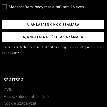
Megerősítem, hogy már elmúltam 16 éves.
AJÁNLATAINK NŐK SZÁMÁRA
AJÁNLATAINK FÉRFIAK SZÁMÁRA
This site is protected by reCAPTCHA and the Google
Privacy Policy
and
Terms of
Service
apply.
GRATULÁLUNK!
Sikeresen feliratkoztál hírlevelünkre a(z)
%email%
címmel.
Alig várjuk, hogy elküldhessük neked márkáink legújabb kollekcióit,
SEGÍTSÉG
különleges ajánlatainkat és stílustippjeinket!
GYIK
Visszaküldési információ
Cookie Szabályzat