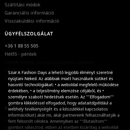
Szállítási módok
Garanciális információ
Visszaküldési információ
ÜGYFÉLSZOLGÁLAT
+36 1 88 55 505
Hétfő - péntek
kivéve ünnep- és munkaszüneti napokon
Szöveg méretének n
08:00 - 16:30
Szia! A Fashion Days a lehető legjobb élményt szeretné
E-mail küldése
Szöveg méretének c
nyújtani Neked. Az alábbiak miatt használunk sütiket és
hasonló technológiákat: • a weboldal megfelelő működése
Szóköz növelése
érdekében, • a teljesítmény elemzése céljából, és •
személyre szabott hirdetések esetén. Az ""Elfogadom""
Szóköz csökkentése
gombra klikkeléssel elfogadod, hogy adataitd(például a
KÖZÖSSÉGI MÉDIA
webhely tevékenységét és a készülékkel kapcsolatos
Sortávolság növelés
információkat) akár mi, akár partnereink felhasználhatják a
Facebook
fent felsorolt célokra. Amennyiben az ""Elutasítom""
Sortávolság csökken
gombot választod, ebben az esetben kizárólag a weboldal
Instagram