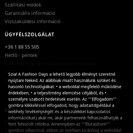
Szállítási módok
Garanciális információ
Visszaküldési információ
ÜGYFÉLSZOLGÁLAT
+36 1 88 55 505
Hétfő - péntek
kivéve ünnep- és munkaszüneti napokon
Szöveg méretének n
08:00 - 16:30
Szia! A Fashion Days a lehető legjobb élményt szeretné
E-mail küldése
Szöveg méretének c
nyújtani Neked. Az alábbiak miatt használunk sütiket és
hasonló technológiákat: • a weboldal megfelelő működése
Szóköz növelése
érdekében, • a teljesítmény elemzése céljából, és •
személyre szabott hirdetések esetén. Az ""Elfogadom""
Szóköz csökkentése
gombra klikkeléssel elfogadod, hogy adataitd(például a
KÖZÖSSÉGI MÉDIA
webhely tevékenységét és a készülékkel kapcsolatos
Sortávolság növelés
információkat) akár mi, akár partnereink felhasználhatják a
Facebook
fent felsorolt célokra. Amennyiben az ""Elutasítom""
Sortávolság csökken
gombot választod, ebben az esetben kizárólag a weboldal
Instagram