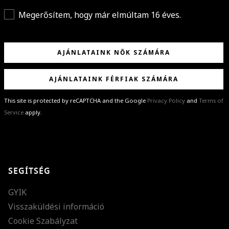
Megerősítem, hogy már elmúltam 16 éves.
AJÁNLATAINK NŐK SZÁMÁRA
AJÁNLATAINK FÉRFIAK SZÁMÁRA
This site is protected by reCAPTCHA and the Google
Privacy Policy
and
Terms of
Service
apply.
GRATULÁLUNK!
Sikeresen feliratkoztál hírlevelünkre a(z)
%email%
címmel.
Alig várjuk, hogy elküldhessük neked márkáink legújabb kollekcióit,
SEGÍTSÉG
különleges ajánlatainkat és stílustippjeinket!
GYIK
Visszaküldési információ
Cookie Szabályzat