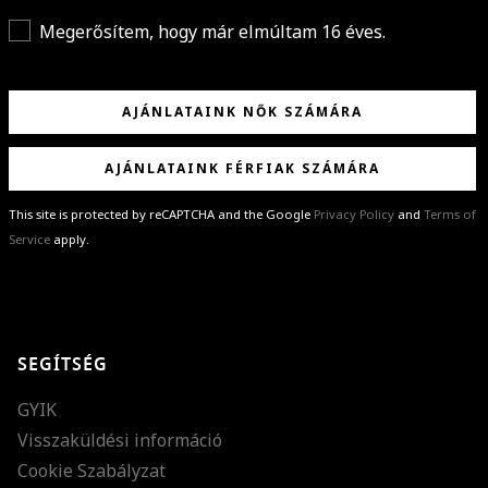
Megerősítem, hogy már elmúltam 16 éves.
AJÁNLATAINK NŐK SZÁMÁRA
AJÁNLATAINK FÉRFIAK SZÁMÁRA
This site is protected by reCAPTCHA and the Google
Privacy Policy
and
Terms of
Service
apply.
GRATULÁLUNK!
Sikeresen feliratkoztál hírlevelünkre a(z)
%email%
címmel.
Alig várjuk, hogy elküldhessük neked márkáink legújabb kollekcióit,
SEGÍTSÉG
különleges ajánlatainkat és stílustippjeinket!
GYIK
Visszaküldési információ
Cookie Szabályzat