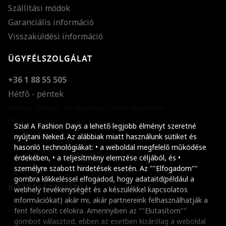
Szállítási módok
Garanciális információ
Visszaküldési információ
ÜGYFÉLSZOLGÁLAT
+36 1 88 55 505
Hétfő - péntek
kivéve ünnep- és munkaszüneti napokon
Szöveg méretének n
08:00 - 16:30
Szia! A Fashion Days a lehető legjobb élményt szeretné
E-mail küldése
Szöveg méretének c
nyújtani Neked. Az alábbiak miatt használunk sütiket és
hasonló technológiákat: • a weboldal megfelelő működése
Szóköz növelése
érdekében, • a teljesítmény elemzése céljából, és •
személyre szabott hirdetések esetén. Az ""Elfogadom""
Szóköz csökkentése
gombra klikkeléssel elfogadod, hogy adataitd(például a
KÖZÖSSÉGI MÉDIA
webhely tevékenységét és a készülékkel kapcsolatos
Sortávolság növelés
információkat) akár mi, akár partnereink felhasználhatják a
Facebook
fent felsorolt célokra. Amennyiben az ""Elutasítom""
Sortávolság csökken
gombot választod, ebben az esetben kizárólag a weboldal
Instagram