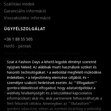
Szállítási módok
Garanciális információ
Visszaküldési információ
ÜGYFÉLSZOLGÁLAT
+36 1 88 55 505
Hétfő - péntek
kivéve ünnep- és munkaszüneti napokon
Szöveg méretének n
08:00 - 16:30
Szia! A Fashion Days a lehető legjobb élményt szeretné
E-mail küldése
Szöveg méretének c
nyújtani Neked. Az alábbiak miatt használunk sütiket és
hasonló technológiákat: • a weboldal megfelelő működése
Szóköz növelése
érdekében, • a teljesítmény elemzése céljából, és •
személyre szabott hirdetések esetén. Az ""Elfogadom""
Szóköz csökkentése
gombra klikkeléssel elfogadod, hogy adataitd(például a
KÖZÖSSÉGI MÉDIA
webhely tevékenységét és a készülékkel kapcsolatos
Sortávolság növelés
információkat) akár mi, akár partnereink felhasználhatják a
Facebook
fent felsorolt célokra. Amennyiben az ""Elutasítom""
Sortávolság csökken
gombot választod, ebben az esetben kizárólag a weboldal
Instagram