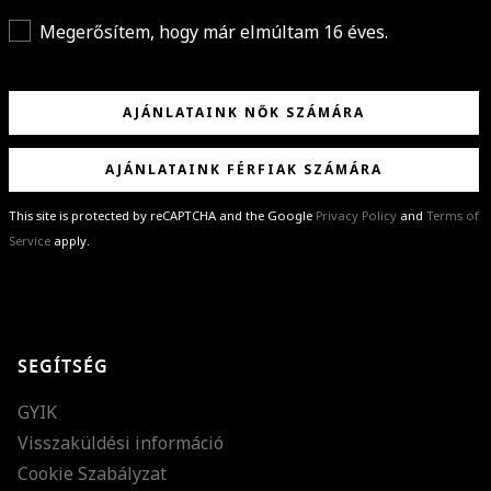
Megerősítem, hogy már elmúltam 16 éves.
AJÁNLATAINK NŐK SZÁMÁRA
AJÁNLATAINK FÉRFIAK SZÁMÁRA
This site is protected by reCAPTCHA and the Google
Privacy Policy
and
Terms of
Service
apply.
GRATULÁLUNK!
Sikeresen feliratkoztál hírlevelünkre a(z)
%email%
címmel.
Alig várjuk, hogy elküldhessük neked márkáink legújabb kollekcióit,
SEGÍTSÉG
különleges ajánlatainkat és stílustippjeinket!
GYIK
Visszaküldési információ
Cookie Szabályzat