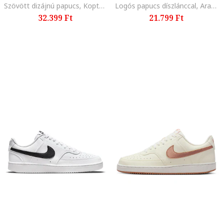
Szövött dizájnú papucs, Koptatott fekete
Logós papucs díszlánccal, Aranyszín/Világosbarna
32.399 Ft
21.799 Ft