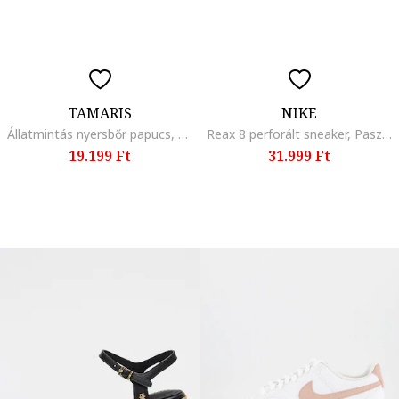
TAMARIS
NIKE
Állatmintás nyersbőr papucs, Fekete/Barna
Reax 8 perforált sneaker, Pasztellrózsaszín/Krémszín
19.199 Ft
31.999 Ft