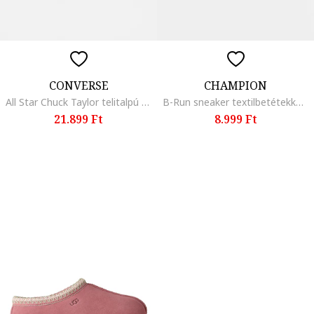
CONVERSE
CHAMPION
All Star Chuck Taylor telitalpú nyersbőr szandál, Sötétbézs
B-Run sneaker textilbetétekkel, Fekete
21.899 Ft
8.999 Ft