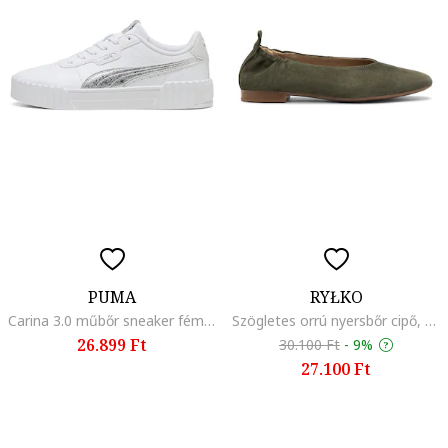
PUMA
RYŁKO
Carina 3.0 műbőr sneaker fémes hatású logóval, Fehér/Ezüstszín
Szögletes orrú nyersbőr cipő, Páfrányzöld
26.899 Ft
30.100 Ft
-
9%
27.100 Ft