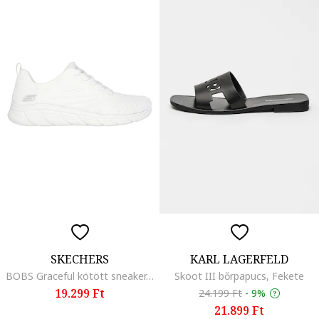
SKECHERS
KARL LAGERFELD
BOBS Graceful kötött sneaker, Fehér
Skoot III bőrpapucs, Fekete
19.299 Ft
24.199 Ft
-
9%
21.899 Ft