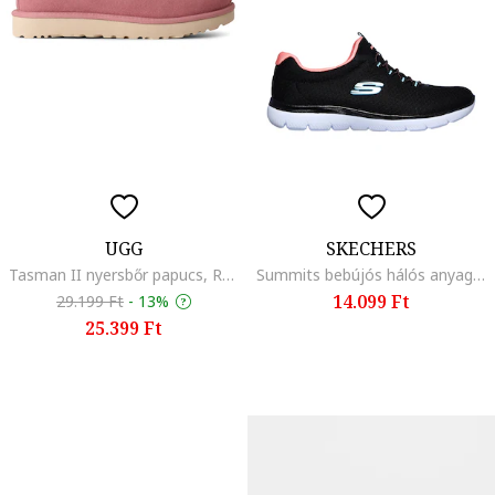
UGG
SKECHERS
Tasman II nyersbőr papucs, Rózsaszín/Krémszín
Summits bebújós hálós anyagú sneaker
14.099 Ft
29.199 Ft
-
13%
25.399 Ft