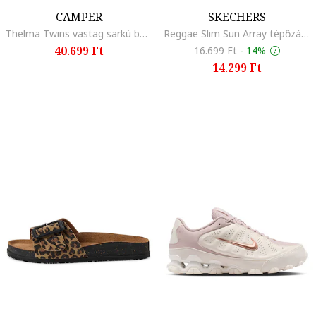
CAMPER
SKECHERS
Thelma Twins vastag sarkú bőrszandál masnival, Fekete
Reggae Slim Sun Array tépőzáras szandál, Világos tópbarna
40.699 Ft
16.699 Ft
-
14%
14.299 Ft