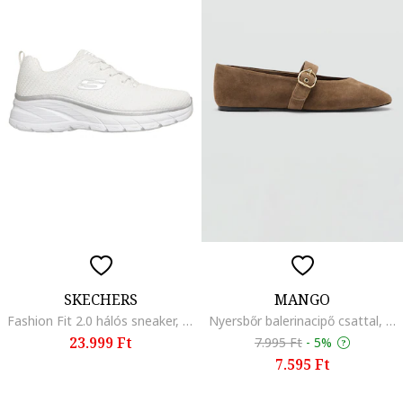
SKECHERS
MANGO
Fashion Fit 2.0 hálós sneaker, Fehér
Nyersbőr balerinacipő csattal, Világosbarna
23.999 Ft
7.995 Ft
-
5%
7.595 Ft