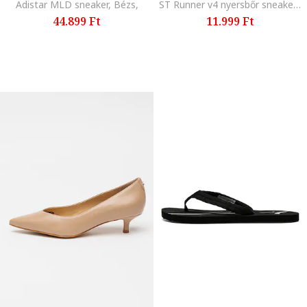
Adistar MLD sneaker, Bézs,
ST Runner v4 nyersbőr sneaker szintetikus részletekkel, Piros/Fekete/Világosszürke
44.899 Ft
11.999 Ft