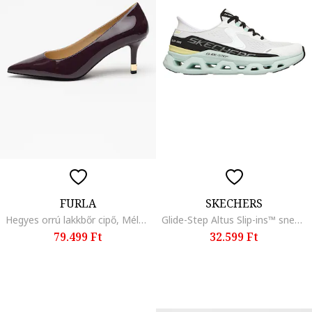
FURLA
SKECHERS
Hegyes orrú lakkbőr cipő, Mélylila,
Glide-Step Altus Slip-ins™ sneaker, Fehér/Halványzöld
79.499 Ft
32.599 Ft