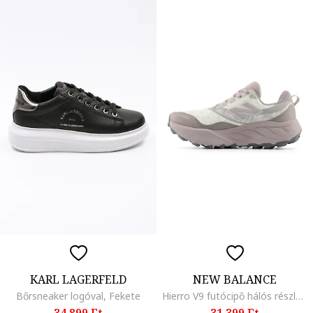
KARL LAGERFELD
NEW BALANCE
Bőrsneaker logóval, Fekete
Hierro V9 futócipő hálós részletekkel, Csontszín/Púderrózsaszín
34.899 Ft
31.399 Ft