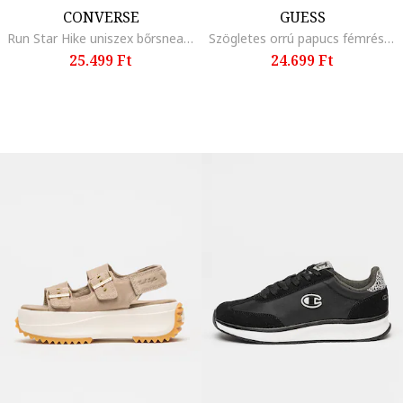
CONVERSE
GUESS
Run Star Hike uniszex bőrsneaker, Fekete/Fehér
Szögletes orrú papucs fémrészlettel, Fekete
25.499 Ft
24.699 Ft