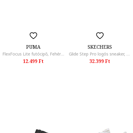
PUMA
SKECHERS
FlexFocus Lite futócipő, Fehér/Karamellbarna
Glide Step Pro logós sneaker, Pasztellrózsaszín/Világos tópbarna
12.499 Ft
32.399 Ft