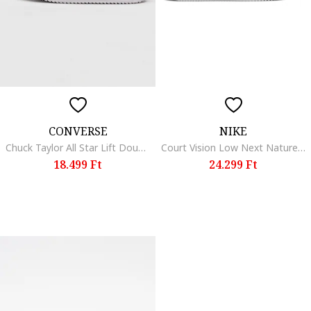
CONVERSE
NIKE
Chuck Taylor All Star Lift Double Stack megerősített orrú cipő, Fehér
Court Vision Low Next Nature műbőr sneaker, Fehér
18.499 Ft
24.299 Ft