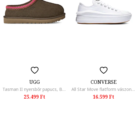
UGG
CONVERSE
Tasman II nyersbőr papucs, Barna/Rózsaszín
All Star Move flatform vászoncipő, Fehér
25.499 Ft
16.599 Ft