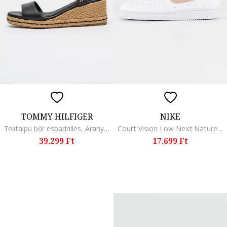
TOMMY HILFIGER
NIKE
Telitalpú bőr espadrilles, Aranyszín/Fekete
Court Vision Low Next Nature műbőr sneaker, Fehér/Rózsaszín
39.299 Ft
17.699 Ft