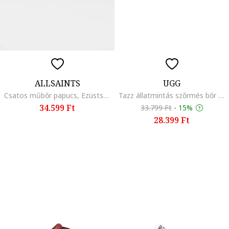
ALLSAINTS
UGG
Csatos műbőr papucs, Ezüstszín
Tazz állatmintás szőrmés bőr papucs, Barna/Krémszín
34.599 Ft
33.799 Ft
-
15%
28.399 Ft