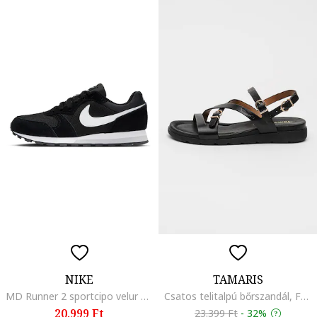
NIKE
TAMARIS
MD Runner 2 sportcipo velur betetekkel, Feher, Fekete 474186
Csatos telitalpú bőrszandál, Fekete
20.999 Ft
23.399 Ft
-
32%