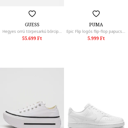
GUESS
PUMA
Hegyes orrú törpesarkú bőrcipő, Sötétbézs
Epic Flip logós flip-flop papucs, Fehér/Fekete
55.699 Ft
5.999 Ft