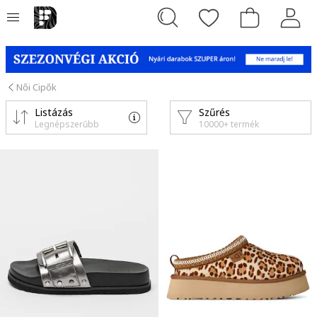
Női Cipők
Listázás
Szűrés
Legnépszerűbb
10000+ termék